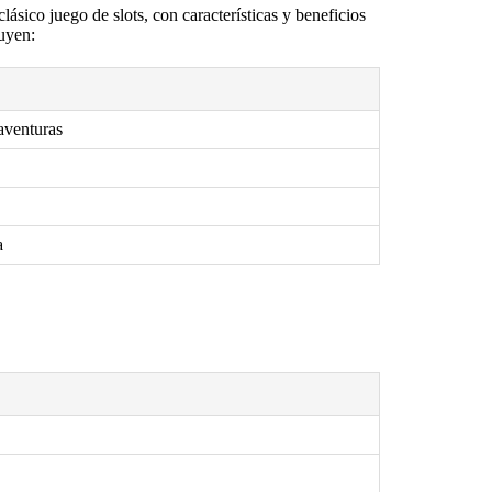
clásico juego de slots, con características y beneficios
luyen:
aventuras
a