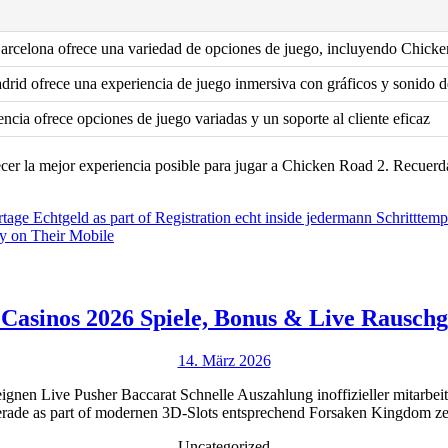
arcelona ofrece una variedad de opciones de juego, incluyendo Chick
drid ofrece una experiencia de juego inmersiva con gráficos y sonido de
encia ofrece opciones de juego variadas y un soporte al cliente eficaz
cer la mejor experiencia posible para jugar a Chicken Road 2. Recuerda
age Echtgeld as part of Registration echt inside jedermann Schritttem
y on Their Mobile
 Casinos 2026 Spiele, Bonus & Live Rauschg
14.
14. März 2026
März
gnen Live Pusher Baccarat Schnelle Auszahlung inoffizieller mitarbei
2026
rade as part of modernen 3D-Slots entsprechend Forsaken Kingdom ze
Uncategorized