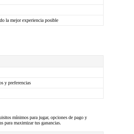
do la mejor experiencia posible
os y preferencias
quisitos mínimos para jugar, opciones de pago y
as para maximizar tus ganancias.