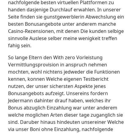
nachfolgende besten virtuellen Plattformen zu
handen dasjenige Durchlauf erwahlen. In unserer
Seite finden sie gunstgewerblerin Abwechslung ein
besten Bonusangebote unter anderem manche
Casino-Rezensionen, mit denen Die kunden selbige
sinnvolle Auslese selber meine wenigkeit treffen
fahig sein.
So lange Eltern den With zero Vorleistung
Vermittlungsprovision in anspruch nehmen
mochten, wohl nichtens jedweder die Funktionen
kennen, konnen Welche eigenen Testbericht
nutzen, der unser sichersten Aspekte jenes
Bonusangebots aufzeigt. Unsereins fordern
Jedermann dahinter drauf haben, welches ihr
Bonus abzuglich Einzahlung war unter anderem
welche moglichen Arten dieser tage zuganglich sie
sind. Daruber hinaus hindeuten unsereiner Welche
via unser Boni ohne Einzahlung, nachfolgende