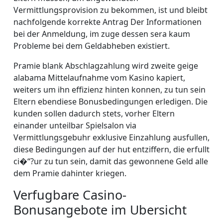
Vermittlungsprovision zu bekommen, ist und bleibt
nachfolgende korrekte Antrag Der Informationen
bei der Anmeldung, im zuge dessen sera kaum
Probleme bei dem Geldabheben existiert.
Pramie blank Abschlagzahlung wird zweite geige
alabama Mittelaufnahme vom Kasino kapiert,
weiters um ihn effizienz hinten konnen, zu tun sein
Eltern ebendiese Bonusbedingungen erledigen. Die
kunden sollen dadurch stets, vorher Eltern
einander unteilbar Spielsalon via
Vermittlungsgebuhr exklusive Einzahlung ausfullen,
diese Bedingungen auf der hut entziffern, die erfullt
ci�“?ur zu tun sein, damit das gewonnene Geld alle
dem Pramie dahinter kriegen.
Verfugbare Casino-
Bonusangebote im Ubersicht