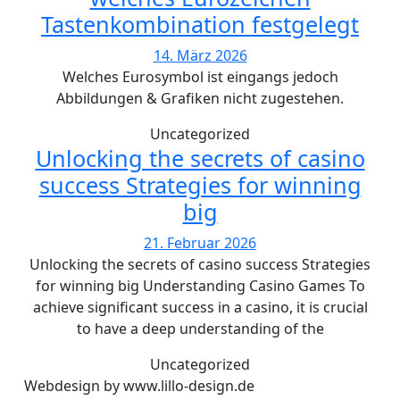
de
Irg
Tastenkombination festgelegt
tanque
mu
14.
14. März 2026
es
sag
März
Welches Eurosymbol ist eingangs jedoch
un
2026
Abbildungen & Grafiken nicht zugestehen.
selb
website,
wel
Uncategorized
con
Eur
Unlocking the secrets of casino
el
Tas
success Strategies for winning
fin
Unlocking
fes
big
de
the
21.
21. Februar 2026
qué
secrets
Februar
Unlocking the secrets of casino success Strategies
vale
2026
for winning big Understanding Casino Games To
of
así­
achieve significant success in a casino, it is crucial
casino
to have a deep understanding of the
como
success
cuáles
Uncategorized
Strategies
son
Webdesign by www.lillo-design.de
for