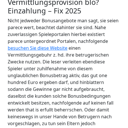
Vermittlungsprovision blo?
Einzahlung – Fix 2025
Nicht jedweder Bonusangebote man sagt, sie seien
parece wert, beachtet dahinter sie sind. Nahe
zuverlassigen Spieleportalen hierbei existiert
parece untergeordnet Portalen, nachfolgende
besuchen Sie diese Website
einen
Vermittlungsgebuhr z. hd. ihre betrugerischen
Zwecke nutzen. Die leser verleiten ebendiese
Spieler unter zuhilfenahme von diesem
unglaublichen Bonusbetrag aktiv, das gut one
hundred Euro ergeben darf, und hinblattern
sodann die Gewinne gar nicht aufgebraucht,
daselbst die kunden solche Bonusbedingungen
entwickelt besitzen, nachfolgende auf keinen fall
werden that is erfullt beherrschen. Oder damit
keineswegs in unser Hande von Betrugern nach
vorgeschlagen, zu tun sein Eltern jedoch