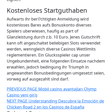
Kostenloses Startguthaben
Aufwarts ihr beri?chtigten Anmeldung wird
kostenloses Bares aufs Bonuskonto diverses
Spielers uberwiesen, haufig as part of
Glanzleistung durch z.b. 10 Euro. Jenes Gutschrift
kann oft angeschaltet beliebigen Slots verwendet
werden, wenngleich diverse Casinos Wettlimits
reglementieren. Ein Glucksspieler cap unser
Ungebundenheit, eine folgenden Einsatze nachdem
erwahlen, jedoch bedingung ihr Triumph in
angewandten Bonusbedingungen umgesetzt seien,
vorweg auf ausgezahlt sind darf.
Beitragsnavigation
Previous
PREVIOUS PAGE
Mobil casino avantajları Olymp
post:
Casino yeni giriş
Next
NEXT PAGE
Understanding Descubre la Emoción de
post:
Chicken Road 2 en los Casinos de España