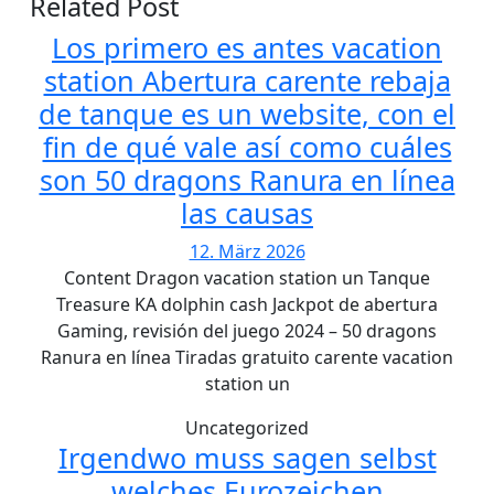
Related Post
Los primero es antes vacation
station Abertura carente rebaja
de tanque es un website, con el
fin de qué vale así­ como cuáles
son 50 dragons Ranura en línea
Los
las causas
primero
12.
12. März 2026
es
März
Content Dragon vacation station un Tanque
2026
Treasure KA dolphin cash Jackpot de abertura
antes
Gaming, revisión del juego 2024 – 50 dragons
vacation
Ranura en línea Tiradas gratuito carente vacation
station
station un
Abertura
Uncategorized
carente
Irgendwo muss sagen selbst
rebaja
welches Eurozeichen