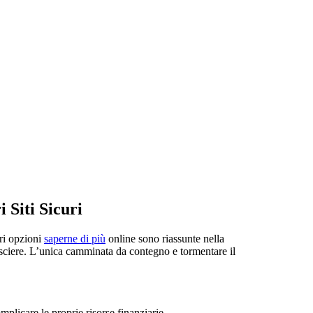
Siti Sicuri
ri opzioni
saperne di più
online sono riassunte nella
o usciere. L’unica camminata da contegno e tormentare il
mplicare le proprie risorse finanziarie.