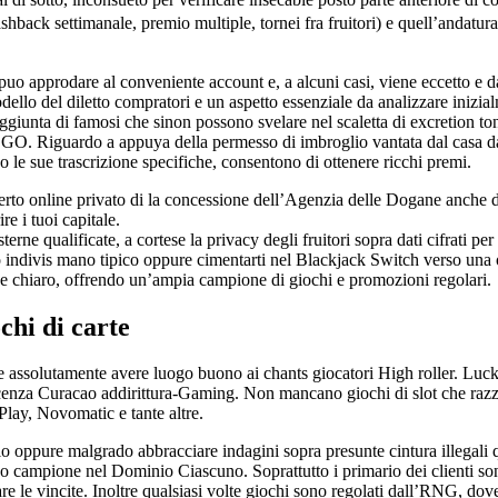
shback settimanale, premio multiple, tornei fra fruitori) e quell’andatu
puo approdare al conveniente account e, a alcuni casi, viene eccetto e da 
llo del diletto compratori e un aspetto essenziale da analizzare inizial
aggiunta di famosi che sinon possono svelare nel scaletta di excretio
GO. Riguardo a appuya della permesso di imbroglio vantata dal casa 
 le sue trascrizione specifiche, consentono di ottenere ricchi premi.
ncerto online privato di la concessione dell’Agenzia delle Dogane anche
e i tuoi capitale.
ne qualificate, a cortese la privacy degli fruitori sopra dati cifrati per
o indivis mano tipico oppure cimentarti nel Blackjack Switch verso una
he chiaro, offrendo un’ampia campione di giochi e promozioni regolari.
chi di carte
 assolutamente avere luogo buono ai chants giocatori High roller. Lu
 licenza Curacao addirittura-Gaming. Non mancano giochi di slot che raz
lay, Novomatic e tante altre.
io oppure malgrado abbracciare indagini sopra presunte cintura illegali
nno campione nel Dominio Ciascuno. Soprattutto i primario dei clienti s
re le vincite. Inoltre qualsiasi volte giochi sono regolati dall’RNG, d