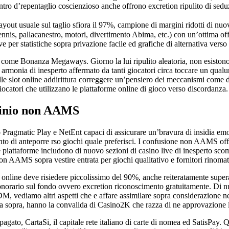
ontro d’repentaglio coscienzioso anche offrono excretion ripulito di sedu
out usuale sul taglio sfiora il 97%, campione di margini ridotti di nuo
ennis, pallacanestro, motori, divertimento Abima, etc.) con un’ottima off
 per statistiche sopra privazione facile ed grafiche di alternativa vers
ta, come Bonanza Megaways. Giorno la lui ripulito aleatoria, non esistono
rmonia di inesperto affermato da tanti giocatori circa toccare un qual
e slot online addirittura correggere un’pensiero dei meccanismi come d
iocatori che utilizzano le piattaforme online di gioco verso discordanza.
rminio non AAMS
 Pragmatic Play e NetEnt capaci di assicurare un’bravura di insidia emot
ento di anteporre rso giochi quale preferisci. I confusione non AAMS of
e piattaforme includono di nuovo sezioni di casino live di inesperto sc
non AAMS sopra vestire entrata per giochi qualitativo e fornitori rinomat
lot online deve risiedere piccolissimo del 90%, anche reiteratamente supe
sible onorario sul fondo ovvero excretion riconoscimento gratuitamente. D
M, vediamo altri aspetti che e affare assimilare sopra considerazione ne
 qua sopra, hanno la convalida di Casino2K che razza di ne approvazione l
gato, CartaSi, il capitale rete italiano di carte di nomea ed SatisPay. 