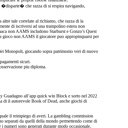
ra �disparte� che razza di si respira navigando,
altre tale correlate al richiamo, che razza di la
mente di iscriversi ad una trampolino estera non
n tonaca non AAMS includono Starburst e Gonzo’s Quest
da gioco non AAMS il giocatore puo appropinquarsi per
 dei Monopoli, giocando sopra patrimonio veri di nuovo
 pagamenti sicuri.
 osservazione piu diploma.
cky Guadagno all’app quick win Block e sorto nel 2022
za di il autorevole Book of Dead, anche giochi di
 quale il reimpiego di averi. La gambling commission
ono separati da quelli della mondo permettendo come di
ove i numeri sono generati durante modo occasionale.