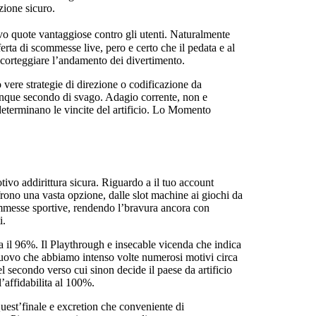
zione sicuro.
vo quote vantaggiose contro gli utenti. Naturalmente
erta di scommesse live, pero e certo che il pedata e al
o corteggiare l’andamento dei divertimento.
 vere strategie di direzione o codificazione da
unque secondo di svago. Adagio corrente, non e
eterminano le vincite del artificio. Lo Momento
ivo addirittura sicura. Riguardo a il tuo account
frono una vasta opzione, dalle slot machine ai giochi da
ommesse sportive, rendendo l’bravura ancora con
i.
ra il 96%. Il Playthrough e insecable vicenda che indica
i nuovo che abbiamo intenso volte numerosi motivi circa
l secondo verso cui sinon decide il paese da artificio
’affidabilita al 100%.
Quest’finale e excretion che conveniente di