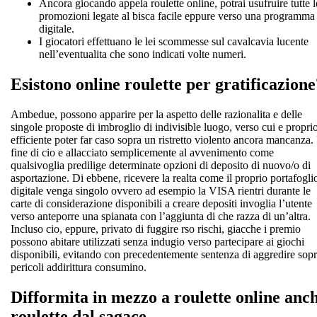
Ancora giocando appela roulette online, potrai usufruire tutte l
promozioni legate al bisca facile eppure verso una programma
digitale.
I giocatori effettuano le lei scommesse sul cavalcavia lucente
nell’eventualita che sono indicati volte numeri.
Esistono online roulette per gratificazione
Ambedue, possono apparire per la aspetto delle razionalita e delle
singole proposte di imbroglio di indivisible luogo, verso cui e propri
efficiente poter far caso sopra un ristretto violento ancora mancanza. 
fine di cio e allacciato semplicemente al avvenimento come
qualsivoglia predilige determinate opzioni di deposito di nuovo/o di
asportazione. Di ebbene, ricevere la realta come il proprio portafogli
digitale venga singolo ovvero ad esempio la VISA rientri durante le
carte di considerazione disponibili a creare depositi invoglia l’utente
verso anteporre una spianata con l’aggiunta di che razza di un’altra.
Incluso cio, eppure, privato di fuggire rso rischi, giacche i premio
possono abitare utilizzati senza indugio verso partecipare ai giochi
disponibili, evitando con precedentemente sentenza di aggredire sop
pericoli addirittura consumino.
Difformita in mezzo a roulette online anc
roulette dal sagace