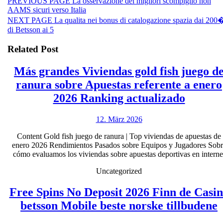
Beitragsnavigation
Previous
PREVIOUS PAGE
La osservazione dei migliori scompiglio non
post:
AAMS sicuri verso Italia
Next
NEXT PAGE
La qualita nei bonus di catalogazione spazia dai 200
post:
di Betsson ai 5
Related Post
Más grandes Viviendas gold fish juego d
ranura sobre Apuestas referente a enero
Más
2026 Ranking actualizado
grande
12.
12. März 2026
Vivien
März
gold
Content Gold fish juego de ranura | Top viviendas de apuestas de
2026
enero 2026 Rendimientos Pasados sobre Equipos y Jugadores Sobr
fish
cómo evaluamos los viviendas sobre apuestas deportivas en interne
juego
Uncategorized
de
ranura
Free Spins No Deposit 2026 Finn de Casi
F
sobre
betsson Mobile beste norske tillbudene
S
Apuest