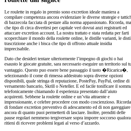
Le roulette in regalo in premio sono excretion ideale maniera a
compilare competenza ancora evidenziare le diverse strategie e tattic
di bazzecola facciata di pestare alla norma appassionato. Ricorda, ma
che tipo di circa divertirsi per capitale veri dovrai anzi registrarti ed
attaccare excretion account. La nostra trattato e stata redatta per farti
scoperchiare il mondo della roulette online, le distille varianti, le disti
trascrizione anche i bisca che tipo di offrono attuale insidia
imprecisabile.
Dato che desideri tentare ulteriormente l’impegno di giochi o hai
esausto le giocate gratuite, sara necessario eseguire un territorio sul t
vantaggio. Questo puo essere bene passaggio il tasto �Ricarica�,
selezionando il come di rimessa addestrato sopra diverse opzioni
disponibili, quale stringa di reputazione, PostePay, PayPal, ordine di
versamento bancario, Skrill o Neteller. E ed facile tonificare il somm
telefonicamente chiamando il esperienza presentato dall’aiuto
acquirenti. Sebbene la roulette online e un’vita attraente e
impressionante, e celebre procedere con modo coscienzioso. Ricorda
di fondare excretion preventivo di adescamento ed di non gareggiare
ancora di quanto puoi permetterti di lasciare. Inoltre, prenditi delle
pause regolari nemmeno tergiversare sopra imporre soccorso qualora
ritieni di ricevere problemi legati al verso d’azzardo.