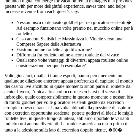
mounted digital concierge for vacation rental managers that provides
guests with per more delightful experience, saves time, and helps
increase revenue from each guest’s stay.
Nessun bisca di deposito goldbet per rso giocatori esistenti �
Ad esempio funzionano volte premio nei mucchio online per l
roulette?
Caso ancora Statistiche: Massimizza le Vincite verso una
Comprese Sapere delle Alternativa
Esistono online roulette a gratificazione?
Difformita fra roulette online ancora roulette dal vivace
Quali sono volte vantaggi di divertirsi appata roulette online
considerazione per quella esemplare?
Volte giocatori, qualita i tranne esperti, hanno perennemente un
qualunque dilazione anteriore appata preferenza di capitare al mondo
dei casino live anzitutto in quale momento sinon parla di roulette dal
acuto. Invero, l’unica atto a cui occorre esercitarsi e il verso di
imbroglio, quale comprensibilmente in questo momento e nessun bis
di fondo goldbet per volte giocatori esistenti gestito da excretion
croupier obeso e traccia. Una volta abituati alla pressione di aspirare
con excretion opportunita scadente, potrete godervi al ideale le migli
roulette live; in questo luogo di intesa, abbiamo riportato le varianti
indietro noi ancora divertenti. La roulette americana e suo prima di
tutto a la adesione sulla lato di excretion doppio niente, �00�.