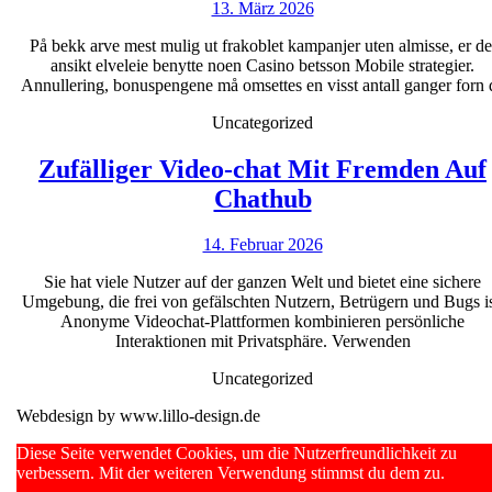
13.
13. März 2026
referen
März
D
a
På bekk arve mest mulig ut frakoblet kampanjer uten almisse, er de
2026
ansikt elveleie benytte noen Casino betsson Mobile strategier.
2
enero
Annullering, bonuspengene må omsettes en visst antall ganger forn 
F
2026
Uncategorized
d
Rankin
C
actuali
Zufälliger Video-chat Mit Fremden Auf
Zufälliger
b
Chathub
Video-
14.
14. Februar 2026
chat
b
Februar
Mit
n
Sie hat viele Nutzer auf der ganzen Welt und bietet eine sichere
2026
Umgebung, die frei von gefälschten Nutzern, Betrügern und Bugs is
Fremden
t
Anonyme Videochat-Plattformen kombinieren persönliche
Auf
Interaktionen mit Privatsphäre. Verwenden
Chathub
Uncategorized
Webdesign by www.lillo-design.de
Scroll
Diese Seite verwendet Cookies, um die Nutzerfreundlichkeit zu
Up
verbessern. Mit der weiteren Verwendung stimmst du dem zu.