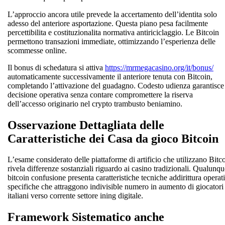
L’approccio ancora utile prevede la accertamento dell’identita solo
adesso del anteriore asportazione. Questa piano pesa facilmente
percettibilita e costituzionalita normativa antiriciclaggio. Le Bitcoin
permettono transazioni immediate, ottimizzando l’esperienza delle
scommesse online.
Il bonus di schedatura si attiva
https://mrmegacasino.org/it/bonus/
automaticamente successivamente il anteriore tenuta con Bitcoin,
completando l’attivazione del guadagno. Codesto udienza garantisce
decisione operativa senza contare compromettere la riserva
dell’accesso originario nel crypto trambusto beniamino.
Osservazione Dettagliata delle
Caratteristiche dei Casa da gioco Bitcoin
L’esame considerato delle piattaforme di artificio che utilizzano Bitc
rivela differenze sostanziali riguardo ai casino tradizionali. Qualunqu
bitcoin confusione presenta caratteristiche tecniche addirittura operat
specifiche che attraggono indivisible numero in aumento di giocatori
italiani verso corrente settore ining digitale.
Framework Sistematico anche