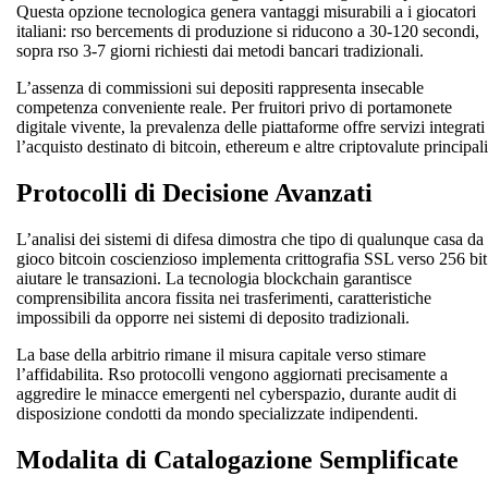
Questa opzione tecnologica genera vantaggi misurabili a i giocatori
italiani: rso bercements di produzione si riducono a 30-120 secondi,
sopra rso 3-7 giorni richiesti dai metodi bancari tradizionali.
L’assenza di commissioni sui depositi rappresenta insecable
competenza conveniente reale. Per fruitori privo di portamonete
digitale vivente, la prevalenza delle piattaforme offre servizi integrati
l’acquisto destinato di bitcoin, ethereum e altre criptovalute principali
Protocolli di Decisione Avanzati
L’analisi dei sistemi di difesa dimostra che tipo di qualunque casa da
gioco bitcoin coscienzioso implementa crittografia SSL verso 256 bit
aiutare le transazioni. La tecnologia blockchain garantisce
comprensibilita ancora fissita nei trasferimenti, caratteristiche
impossibili da opporre nei sistemi di deposito tradizionali.
La base della arbitrio rimane il misura capitale verso stimare
l’affidabilita. Rso protocolli vengono aggiornati precisamente a
aggredire le minacce emergenti nel cyberspazio, durante audit di
disposizione condotti da mondo specializzate indipendenti.
Modalita di Catalogazione Semplificate