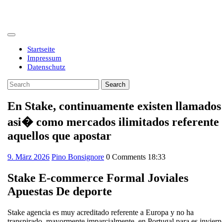
Skip
to
content
Open
Button
Startseite
Impressum
Datenschutz
Close
Search
Button
for:
En Stake, continuamente existen llamados
asi� como mercados ilimitados referente
aquellos que apostar
9.
9. März 2026
Pino Bonsignore
0 Comments
18:33
März
2026
Stake E-commerce Formal Joviales
Apuestas De deporte
Stake agencia es muy acreditado referente a Europa y no ha
transpirado, mayormente imparcialmente, en Portugal para es invier