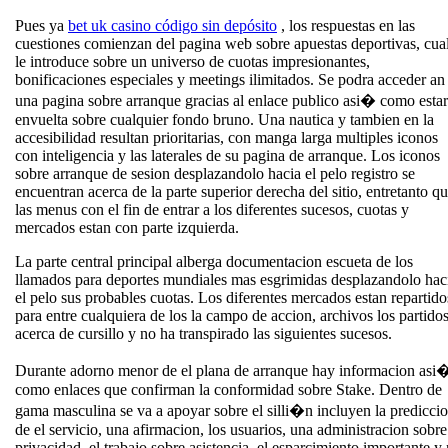
Pues ya
bet uk casino código sin depósito
, los respuestas en las
cuestiones comienzan del pagina web sobre apuestas deportivas, cua
le introduce sobre un universo de cuotas impresionantes,
bonificaciones especiales y meetings ilimitados. Se podra acceder an
una pagina sobre arranque gracias al enlace publico asi� como estar
envuelta sobre cualquier fondo bruno. Una nautica y tambien en la
accesibilidad resultan prioritarias, con manga larga multiples iconos
con inteligencia y las laterales de su pagina de arranque. Los iconos
sobre arranque de sesion desplazandolo hacia el pelo registro se
encuentran acerca de la parte superior derecha del sitio, entretanto q
las menus con el fin de entrar a los diferentes sucesos, cuotas y
mercados estan con parte izquierda.
La parte central principal alberga documentacion escueta de los
llamados para deportes mundiales mas esgrimidas desplazandolo hac
el pelo sus probables cuotas. Los diferentes mercados estan repartido
para entre cualquiera de los la campo de accion, archivos los partido
acerca de cursillo y no ha transpirado las siguientes sucesos.
Durante adorno menor de el plana de arranque hay informacion asi
como enlaces que confirman la conformidad sobre Stake. Dentro de
gama masculina se va a apoyar sobre el silli�n incluyen la predicci
de el servicio, una afirmacion, los usuarios, una administracion sobre
privacidad, el trabajo sobre asistencia, el esparcimiento importante y