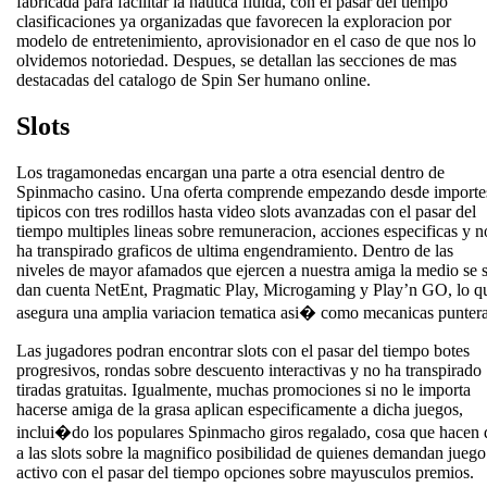
fabricada para facilitar la nautica fluida, con el pasar del tiempo
clasificaciones ya organizadas que favorecen la exploracion por
modelo de entretenimiento, aprovisionador en el caso de que nos lo
olvidemos notoriedad. Despues, se detallan las secciones de mas
destacadas del catalogo de Spin Ser humano online.
Slots
Los tragamonedas encargan una parte a otra esencial dentro de
Spinmacho casino. Una oferta comprende empezando desde importe
tipicos con tres rodillos hasta video slots avanzadas con el pasar del
tiempo multiples lineas sobre remuneracion, acciones especificas y n
ha transpirado graficos de ultima engendramiento. Dentro de las
niveles de mayor afamados que ejercen a nuestra amiga la medio se 
dan cuenta NetEnt, Pragmatic Play, Microgaming y Play’n GO, lo q
asegura una amplia variacion tematica asi� como mecanicas puntera
Las jugadores podran encontrar slots con el pasar del tiempo botes
progresivos, rondas sobre descuento interactivas y no ha transpirado
tiradas gratuitas. Igualmente, muchas promociones si no le importa
hacerse amiga de la grasa aplican especificamente a dicha juegos,
inclui�do los populares Spinmacho giros regalado, cosa que hacen 
a las slots sobre la magnifico posibilidad de quienes demandan juego
activo con el pasar del tiempo opciones sobre mayusculos premios.