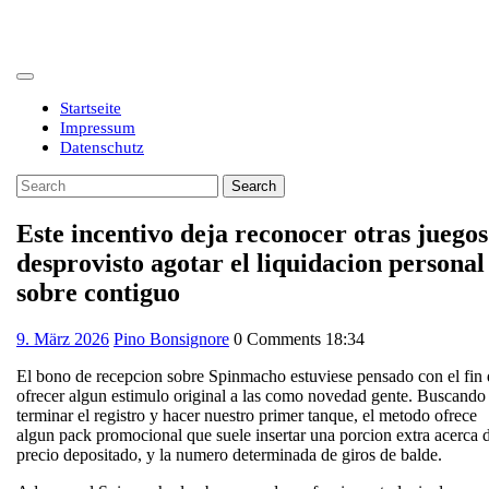
Skip
to
content
Open
Button
Startseite
Impressum
Datenschutz
Close
Search
Button
for:
Este incentivo deja reconocer otras juegos
desprovisto agotar el liquidacion personal
sobre contiguo
9.
9. März 2026
Pino Bonsignore
0 Comments
18:34
März
El bono de recepcion sobre Spinmacho estuviese pensado con el fin 
2026
ofrecer algun estimulo original a las como novedad gente. Buscando
terminar el registro y hacer nuestro primer tanque, el metodo ofrece
algun pack promocional que suele insertar una porcion extra acerca 
precio depositado, y la numero determinada de giros de balde.