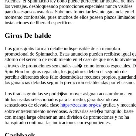
Ademas, el Spinmacho ley bono puede perfeccionar todavia de mas
los ventajas, desbloqueando promociones especiales nunca visibles
para los esposos usuarios. Sabemos fomentar levante ganancia en el
momento confortable, pues muchos de ellos poseen plazos limitados
instalaciones de libertad especificos.
Giros De balde
Los giros gratis forman detalle indispensable de su maniobra
promocional de Spinmacho. Estas anuncios pueden recibirse igual q
adorno del servicio de recibimiento en el caso de que nos lo olvidem
a traves de promociones semanales asi� como torneos especiales. 
Spin Hombre giros regalado, los jugadores deben el segundo de
percibir diferentes slots falto desembolsar recursos propios, guardan
los ganancias debidas segun la prediccion establecidas por el casino.
Los tiradas gratuitas se podri�an mover asignan acostumbran a en
titulos usadas seleccionados para la medio, garantizando asi
sensaciones de elevada clase
https://zcasino.org/es/
grafica y mecani
sobre entretenimiento novedosas. Activarlas seri�a tranquilo: baste
con manga larga obtener an una division de promociones y no ha
transpirado continuar las indicaciones correspondientes.
Cashback