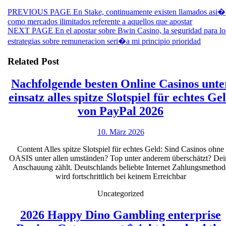
Beitragsnavigation
Previous
PREVIOUS PAGE
En Stake, continuamente existen llamados asi�
post:
como mercados ilimitados referente a aquellos que apostar
Next
NEXT PAGE
En el apostar sobre Bwin Casino, la seguridad para lo
post:
estrategias sobre remuneracion seri�a mi principio prioridad
Related Post
Nachfolgende besten Online Casinos unte
einsatz alles spitze Slotspiel für echtes Ge
Nachfolgen
von PayPal 2026
besten
10.
10. März 2026
Online
März
Casinos
Content Alles spitze Slotspiel für echtes Geld: Sind Casinos ohne
2026
OASIS unter allen umständen? Top unter anderem überschätzt? Dei
unter
Anschauung zählt. Deutschlands beliebte Internet Zahlungsmethod
einsatz
wird fortschrittlich bei keinem Erreichbar
alles
Uncategorized
spitze
2026 Happy Dino Gambling enterprise
Slotspiel