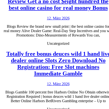
Review Get a no cost $eight hundred the
für
best online casino for real money Bonus
echtes
Geld
12.
12. März 2026
von
März
Blogs Review the brand new small print | the best online casino fo
2026
PayPal
real money Alive Dealer Game: Real-Day Step Incentives and you w
2026
Promotions: Dino-Measurements of Rewards You can,
Uncategorized
Totally free bonus deuces wild 1 hand liv
dealer online Slots Zero Download No
Registration: Free Slot machines
Totally
Immediate Gamble
free
12.
12. März 2026
bonus
März
deuces
Blogs Gamble 100 percent free Harbors Online No Obtain otherwi
2026
Registration Required | bonus deuces wild 1 hand live dealer onlin
wild
Better Online Harbors BetRivers Gambling enterprise – Up to
1