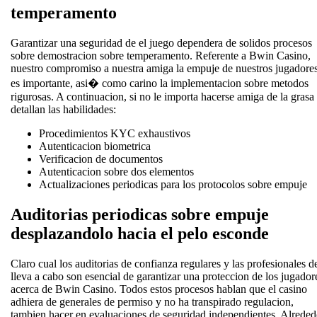
temperamento
Garantizar una seguridad de el juego dependera de solidos procesos
sobre demostracion sobre temperamento. Referente a Bwin Casino,
nuestro compromiso a nuestra amiga la empuje de nuestros jugadore
es importante, asi� como carino la implementacion sobre metodos
rigurosas. A continuacion, si no le importa hacerse amiga de la grasa
detallan las habilidades:
Procedimientos KYC exhaustivos
Autenticacion biometrica
Verificacion de documentos
Autenticacion sobre dos elementos
Actualizaciones periodicas para los protocolos sobre empuje
Auditorias periodicas sobre empuje
desplazandolo hacia el pelo esconde
Claro cual los auditorias de confianza regulares y las profesionales d
lleva a cabo son esencial de garantizar una proteccion de los jugador
acerca de Bwin Casino. Todos estos procesos hablan que el casino
adhiera de generales de permiso y no ha transpirado regulacion,
tambien hacer en evaluaciones de seguridad independientes. Alreded