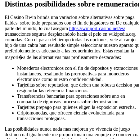
Distintas posibilidades sobre remuneracio
El Casino Bwin brinda una variacion sobre alternativas sobre paga
fiables, sobre todo preparados con el fin de jugadores en De cualquie
parte del mundo, lo cual asegura
https://winport-casino.net/es/
transacciones seguras desplazandolo hacia el pelo en.wikipedia.org
comodas. Con el pasar del tiempo todas las opciones, vete al carajo
hijo de una cabra han resultado simple seleccionar nuestro aparato q
preferiblemente es adecuado a las requerimientos. Estas resultan la
mayori�a de las alternativas mas profusamente destacadas:
Monederos electronicos con el fin de depositos y extracciones
instantaneos, resaltando las prerrogativas para monederos
electronicos como nuestro confidencialidad.
Tarjetitas sobre reputacion, que deben una robusta decision pa
resguardar las referencia financieros.
Transferencias bancarias para operaciones sobre ano en
compania de rigurosos procesos sobre demostracion.
Tarjetitas prepago para quienes eligen la exposicion estrecha.
Criptomonedas, que ofrecen ciencia evolucionada para
transacciones protegidas.
Las posibilidades nunca nada mas mejoran yo vivencia de juego
destino cual igualmente me proporcionan una empuje de conocer cua