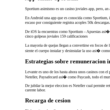
Sportium asimismo es un casino joviales app, pero, an a
En Android una app que es conocida como Sportium, in
escaso por consiguiente registra acoples 50k descargas
De iOS la encuentras como Sportium – Apuestas asi� 
cinco golpeas joviales 159 calificaciones
La mayoria de quejas llegan a convertirse en focos de l
siente el cuerpo instalar y desinstalar la uso asi� com
Estrategias sobre remuneracion 
Levante es uno de los hasta ahora unos casinos con el
Neteller, Paysafecard asi� como Paycash, todo el mu
De jubilar la mejor eleccion es Neteller cual permit
carente labor.
Recarga de cesion