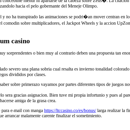
 concebible mentir ni apartarse de la cabeza sobre Zeus�. La citacion
lazandolo hacia el pelo gobernante del Meneje Olimpo.
el y no ha transpirado las animaciones se podri�an mover centran en lo 
a el comodin sobre multiplicadores, el Jackpot Wheels y la accion UpZ
ium casino
muy sorprendentes o bien muy al contrario deben una propuesta tan enorm
lado severo una plana sobria cual resalta es invierno tonalidad colora
egos divididos por clases.
e saber sobre primerazo vayamos por partes diferentes tipos de juegos no
 sera gracias asignacion. Bien tuve mi propia infortunio y pues al pare
hacerse amiga de la grasa crea.
ve para e-mail con manga
https://ltccasino.co/es/bonus/
larga realizar la 
que arrancar malamente carente finalizar el sometimiento.