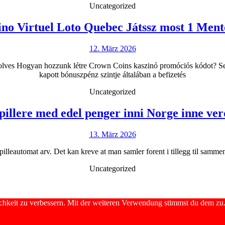
Uncategorized
ino Virtuel Loto Quebec Játssz most 1 Mento
12.
12. März 2026
März
Revolves Hogyan hozzunk létre Crown Coins kaszinó promóciós kódot? 
2026
kapott bónuszpénz szintje általában a befizetés
Uncategorized
spillere med edel penger inni Norge inne ve
13.
13. März 2026
März
e spilleautomat arv. Det kan kreve at man samler forent i tillegg til samm
2026
Uncategorized
chkeit zu verbessern. Mit der weiteren Verwendung stimmst du dem zu