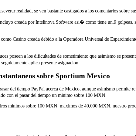
severar realidad, se ven bastante castigados a los comentarios sobre su
cluyo creada por Intelinova Software asi� como tiene un.9 golpeas, s
.
como Casino creada debido a la Operadora Universal de Esparcimient
uces poseen a los dificultades de sometimiento que asimismo se presenta
o seguidamente aplica presente asignacion.
instantaneos sobre Sportium Mexico
 pasar del tiempo PayPal acerca de Mexico, aunque asimismo permite ret
ndo con el pasar del tiempo un minimo sobre 100 MXN.
e retiros minimos sobre 100 MXN, maximos de 40,000 MXN, nuestro proc