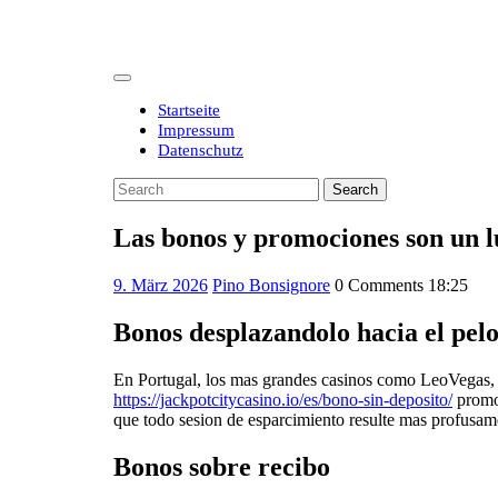
Skip
to
content
Open
Button
Startseite
Impressum
Datenschutz
Close
Search
Button
for:
Las bonos y promociones son un lu
9.
9. März 2026
Pino Bonsignore
0 Comments
18:25
März
2026
Bonos desplazandolo hacia el pelo
En Portugal, los mas grandes casinos como LeoVegas,
https://jackpotcitycasino.io/es/bono-sin-deposito/
promoc
que todo sesion de esparcimiento resulte mas profusame
Bonos sobre recibo