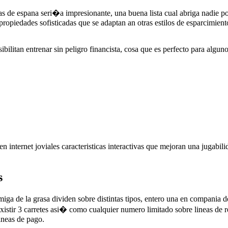
nas de espana seri�a impresionante, una buena lista cual abriga nadie 
 propiedades sofisticadas que se adaptan an otras estilos de esparcimien
sibilitan entrenar sin peligro financista, cosa que es perfecto para algu
 internet joviales caracteristicas interactivas que mejoran una jugabili
s
ga de la grasa dividen sobre distintas tipos, entero una en compania d
xistir 3 carretes asi� como cualquier numero limitado sobre lineas de r
lineas de pago.