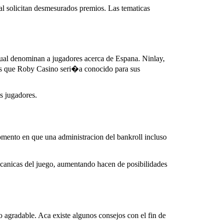
al solicitan desmesurados premios. Las tematicas
cual denominan a jugadores acerca de Espana. Ninlay,
tras que Roby Casino seri�a conocido para sus
s jugadores.
omento en que una administracion del bankroll incluso
ecanicas del juego, aumentando hacen de posibilidades
o agradable. Aca existe algunos consejos con el fin de