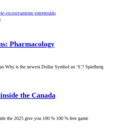
elo excesivamente entretenido
a
Lippincott
ions: Pharmacology
Illustrated
kick
off
tman Why is the newest Dollar Symbol an ‘S’? Spielberg
slot
free
spins
No
inside the Canada
Recommendations:
deposit
Pharmacology
Bonus
Gambling
side the 2025 give you 100 % 100 % free game
establishment