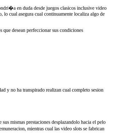
pondri�a en duda desde juegos clasicos inclusive video
to, lo cual asegura cual continuamente localiza algo de
nos que desean perfeccionar sus condiciones
dad y no ha transpirado realizan cual completo sesion
e sus mismas prestaciones desplazandolo hacia el pelo
emuneracion, mientras cual las video slots se fabrican