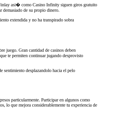
Ninlay asi� como Casino Infinity siguen giros gratuito
ar demasiado de su propio dinero.
miento extendida y no ha transpirado sobra
bre juego. Gran cantidad de casinos deben
 que te permiten continuar jugando desprovisto
e sentimiento desplazandolo hacia el pelo
gresos particularmente. Participar en algunos como
dos, lo que mejora considerablemente tu experiencia de