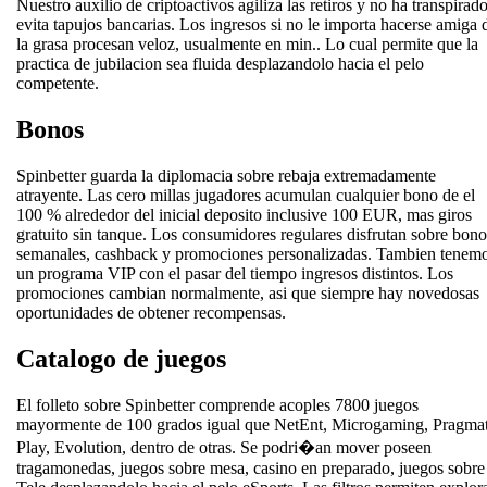
Nuestro auxilio de criptoactivos agiliza las retiros y no ha transpirad
evita tapujos bancarias. Los ingresos si no le importa hacerse amiga 
la grasa procesan veloz, usualmente en min.. Lo cual permite que la
practica de jubilacion sea fluida desplazandolo hacia el pelo
competente.
Bonos
Spinbetter guarda la diplomacia sobre rebaja extremadamente
atrayente. Las cero millas jugadores acumulan cualquier bono de el
100 % alrededor del inicial deposito inclusive 100 EUR, mas giros
gratuito sin tanque. Los consumidores regulares disfrutan sobre bono
semanales, cashback y promociones personalizadas. Tambien tenem
un programa VIP con el pasar del tiempo ingresos distintos. Los
promociones cambian normalmente, asi que siempre hay novedosas
oportunidades de obtener recompensas.
Catalogo de juegos
El folleto sobre Spinbetter comprende acoples 7800 juegos
mayormente de 100 grados igual que NetEnt, Microgaming, Pragmat
Play, Evolution, dentro de otras. Se podri�an mover poseen
tragamonedas, juegos sobre mesa, casino en preparado, juegos sobre