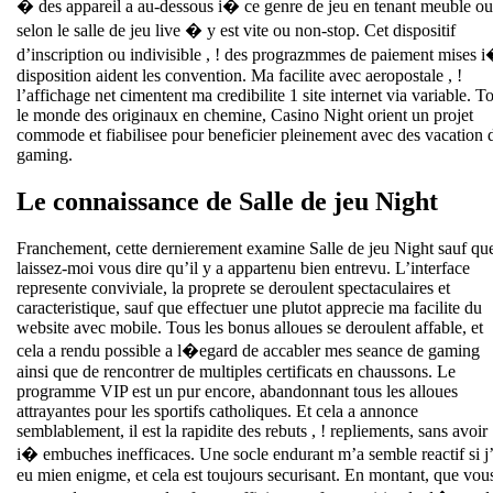
� des appareil a au-dessous i� ce genre de jeu en tenant meuble ou
selon le salle de jeu live � y est vite ou non-stop. Cet dispositif
d’inscription ou indivisible , ! des prograzmmes de paiement mises 
disposition aident les convention. Ma facilite avec aeropostale , !
l’affichage net cimentent ma credibilite 1 site internet via variable. T
le monde des originaux en chemine, Casino Night orient un projet
commode et fiabilisee pour beneficier pleinement avec des vacation 
gaming.
Le connaissance de Salle de jeu Night
Franchement, cette dernierement examine Salle de jeu Night sauf qu
laissez-moi vous dire qu’il y a appartenu bien entrevu. L’interface
represente conviviale, la proprete se deroulent spectaculaires et
caracteristique, sauf que effectuer une plutot apprecie ma facilite du
website avec mobile. Tous les bonus alloues se deroulent affable, et
cela a rendu possible a l�egard de accabler mes seance de gaming
ainsi que de rencontrer de multiples certificats en chaussons. Le
programme VIP est un pur encore, abandonnant tous les alloues
attrayantes pour les sportifs catholiques. Et cela a annonce
semblablement, il est la rapidite des rebuts , ! repliements, sans avoir
i� embuches inefficaces. Une socle endurant m’a semble reactif si j’
eu mien enigme, et cela est toujours securisant. En montant, que vou