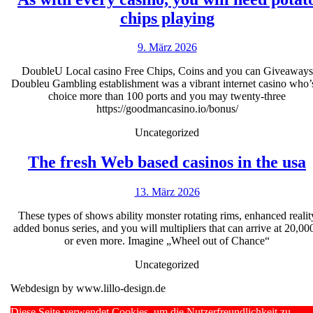
As
chips playing
with
9.
9. März 2026
every
März
casino,
DoubleU Local casino Free Chips, Coins and you can Giveaways
2026
Doubleu Gambling establishment was a vibrant internet casino who’
you
choice more than 100 ports and you may twenty-three
will
https://goodmancasino.io/bonus/
need
Uncategorized
potato
The fresh Web based casinos in the usa
chips
f
playing
13.
13. März 2026
März
These types of shows ability monster rotating rims, enhanced realit
2026
added bonus series, and you will multipliers that can arrive at 20,00
c
or even more. Imagine „Wheel out of Chance“
i
Uncategorized
t
Webdesign by www.lillo-design.de
Scroll
Diese Seite verwendet Cookies, um die Nutzerfreundlichkeit zu