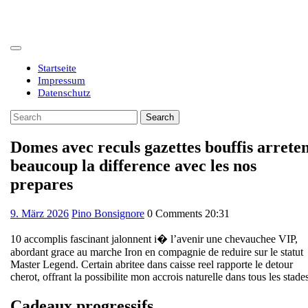
Skip
to
content
Open
Button
Startseite
Impressum
Datenschutz
Close
Search
Button
for:
Domes avec reculs gazettes bouffis arrete
beaucoup la difference avec les nos
prepares
9.
9. März 2026
Pino Bonsignore
0 Comments
20:31
März
2026
10 accomplis fascinant jalonnent i� l’avenir une chevauchee VIP,
abordant grace au marche Iron en compagnie de reduire sur le statut
Master Legend. Certain abritee dans caisse reel rapporte le detour
cherot, offrant la possibilite mon accrois naturelle dans tous les stade
Cadeaux progressifs