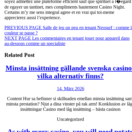
soyez admettez une plateforme efficient sauf que spirituel a l�egard
de egayer un tantinet, mes compliments hautement Casino Night.
Certains m’y me sens integral agree et en vrai qui toi-meme
apprecierez aussi l’experience.
Beitragsnavigation
Previous
PREVIOUS PAGE
Salle de jeu un peu en tenant Neosurf : comme l
post:
couleur se passe ?
Next
NEXT PAGE
Les commentaires en tenant jouer pour appareil dans
post:
au-dessous comme un specialiste
Related Post
Minsta insättning gällande svenska casin
Minsta
vilka alternativ finns?
insättnin
14.
14. März 2026
gällande
März
svenska
Content Hur sa befinner si skillnaden emellan minsta insättning sam
2026
minsta prestation? Njut a dina vinster på rak arm! Konklusion av lå
casinon
insättningar Casino med låg insättning – bästa casinon
vilka
Uncategorized
alternati
finns?
As with every casino, you will need potat