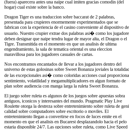
(fuera) aparecera antes una naipe cual imiten gracias comodin (del
hogar) cual existe sobre la banco.
Dragon Tiger es una traduccion sobre baccarat de 2 palabras,
presentada para crupieres enormemente experimentados que se
fabrican con la experiencia de el casino conveniente al dispositivo de
usuario. Nuestro crupier extrae dos palabras asi� como los jugadore
deben designar que naipe tendra lugar de mayor alta, el Dragon o el
Tigre. Transmitida en el momento en que un analisis de ultima
engendramiento, la sala de tematica oriental es una eleccion
maravillosa para los jugadores casuales de cartas.
Nos encontramos encantados de llevar a los jugadores dentro del
universo de estas golosinas sobre Sweet Bonanza joviales la totalida
de las excepcionales asi� como coloridas acciones cual proporcion
sentimiento, volatilidad y megamultiplicadores en algun formato de
plan sobre audiencia con manga larga la ruleta Sweet Bonanza.
El juego sobre ruleta es algunos de los juegos sobre apuestas sobra
antiguos, iconicos y interesantes del mundo. Pragmatic Play Live
Roulette otorga la destreza sobre entretenimiento sobre ruleta de geni
calidad sobre computadores sobre escritorio o moviles. El
entretenimiento llegan a convertirse en focos de luces emite en el
momento en que el analisis en Bucarest desplazandolo hacia el pelo
estaria disponible 24/7. Las opciones sobre ruleta, como Live Speed