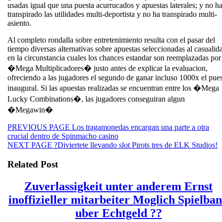
usadas igual que una puesta acurrucados y apuestas laterales; y no h
transpirado las utilidades multi-deportista y no ha transpirado multi-
asiento.
Al completo rondalla sobre entretenimiento resulta con el pasar del
tiempo diversas alternativas sobre apuestas seleccionadas al casualid
en la circunstancia cuales los chances estandar son reemplazadas por
�Mega Multiplicadores� justo antes de explicar la evaluacion,
ofreciendo a las jugadores el segundo de ganar incluso 1000x el pue
inaugural. Si las apuestas realizadas se encuentran entre los �Mega
Lucky Combinations�, las jugadores conseguiran algun
�Megawin�
Beitragsnavigation
Previous
PREVIOUS PAGE
Los tragamonedas encargan una parte a otra
post:
crucial dentro de Spinmacho casino
Next
NEXT PAGE
?Diviertete llevando slot Pirots tres de ELK Studios!
post:
Related Post
Zuverlassigkeit unter anderem Ernst
inoffizieller mitarbeiter Moglich Spielba
Zuverlassig
uber Echtgeld ??