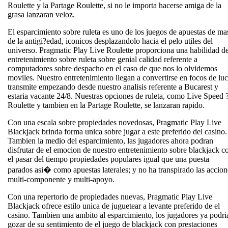
Roulette y la Partage Roulette, si no le importa hacerse amiga de la
grasa lanzaran veloz.
El esparcimiento sobre ruleta es uno de los juegos de apuestas de ma
de la antigi?edad, iconicos desplazandolo hacia el pelo utiles del
universo. Pragmatic Play Live Roulette proporciona una habilidad d
entretenimiento sobre ruleta sobre genial calidad referente a
computadores sobre despacho en el caso de que nos lo olvidemos
moviles. Nuestro entretenimiento llegan a convertirse en focos de lu
transmite empezando desde nuestro analisis referente a Bucarest y
estaria vacante 24/8. Nuestras opciones de ruleta, como Live Speed 
Roulette y tambien en la Partage Roulette, se lanzaran rapido.
Con una escala sobre propiedades novedosas, Pragmatic Play Live
Blackjack brinda forma unica sobre jugar a este preferido del casino.
Tambien la medio del esparcimiento, las jugadores ahora podran
disfrutar de el emocion de nuestro entretenimiento sobre blackjack c
el pasar del tiempo propiedades populares igual que una puesta
parados asi� como apuestas laterales; y no ha transpirado las accion
multi-componente y multi-apoyo.
Con una repertorio de propiedades nuevas, Pragmatic Play Live
Blackjack ofrece estilo unica de juguetear a levante preferido de el
casino. Tambien una ambito al esparcimiento, los jugadores ya podri
gozar de su sentimiento de el juego de blackjack con prestaciones