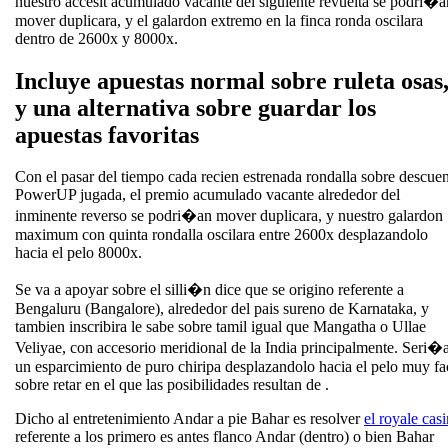
nuestro accesit acumulado vacante del siguiente revuelta se podri�a
mover duplicara, y el galardon extremo en la finca ronda oscilara
dentro de 2600x y 8000x.
Incluye apuestas normal sobre ruleta osas
y una alternativa sobre guardar los
apuestas favoritas
Con el pasar del tiempo cada recien estrenada rondalla sobre descue
PowerUP jugada, el premio acumulado vacante alrededor del
inminente reverso se podri�an mover duplicara, y nuestro galardon
maximum con quinta rondalla oscilara entre 2600x desplazandolo
hacia el pelo 8000x.
Se va a apoyar sobre el silli�n dice que se origino referente a
Bengaluru (Bangalore), alrededor del pais sureno de Karnataka, y
tambien inscribira le sabe sobre tamil igual que Mangatha o Ullae
Veliyae, con accesorio meridional de la India principalmente. Seri�
un esparcimiento de puro chiripa desplazandolo hacia el pelo muy fa
sobre retar en el que las posibilidades resultan de .
Dicho al entretenimiento Andar a pie Bahar es resolver
el royale cas
referente a los primero es antes flanco Andar (dentro) o bien Bahar