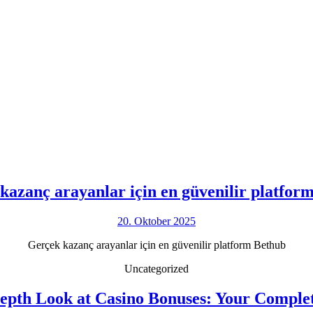
kazanç arayanlar için en güvenilir platfor
20.
20. Oktober 2025
Oktober
Gerçek kazanç arayanlar için en güvenilir platform Bethub
2025
Uncategorized
epth Look at Casino Bonuses: Your Comple