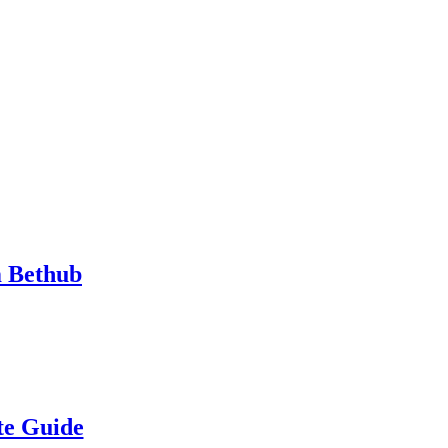
Gerçek
m Bethub
kazanç
arayanlar
için
en
güvenilir
An
te Guide
platform