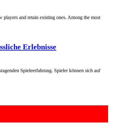
In-
Bethub
Depth
Look
 players and retain existing ones. Among the most
at
Casino
Bonuses:
Die
ssliche Erlebnisse
Your
beliebtesten
Complete
Spielautomaten
Guide
im
sragenden Spieleerfahrung. Spieler können sich auf
Asino
Casino
für
unvergessliche
.
Erlebnisse