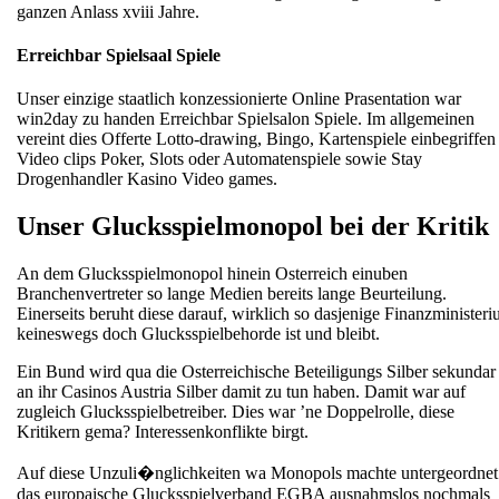
ganzen Anlass xviii Jahre.
Erreichbar Spielsaal Spiele
Unser einzige staatlich konzessionierte Online Prasentation war
win2day zu handen Erreichbar Spielsalon Spiele. Im allgemeinen
vereint dies Offerte Lotto-drawing, Bingo, Kartenspiele einbegriffen
Video clips Poker, Slots oder Automatenspiele sowie Stay
Drogenhandler Kasino Video games.
Unser Glucksspielmonopol bei der Kritik
An dem Glucksspielmonopol hinein Osterreich einuben
Branchenvertreter so lange Medien bereits lange Beurteilung.
Einerseits beruht diese darauf, wirklich so dasjenige Finanzminister
keineswegs doch Glucksspielbehorde ist und bleibt.
Ein Bund wird qua die Osterreichische Beteiligungs Silber sekundar
an ihr Casinos Austria Silber damit zu tun haben. Damit war auf
zugleich Glucksspielbetreiber. Dies war ’ne Doppelrolle, diese
Kritikern gema? Interessenkonflikte birgt.
Auf diese Unzuli�nglichkeiten wa Monopols machte untergeordnet
das europaische Glucksspielverband EGBA ausnahmslos nochmals