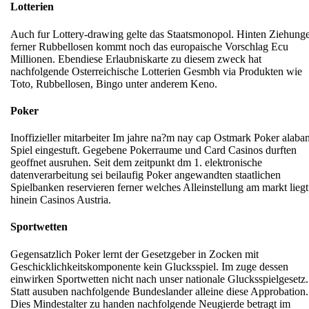
Lotterien
Auch fur Lottery-drawing gelte das Staatsmonopol. Hinten Ziehung
ferner Rubbellosen kommt noch das europaische Vorschlag Ecu
Millionen. Ebendiese Erlaubniskarte zu diesem zweck hat
nachfolgende Osterreichische Lotterien Gesmbh via Produkten wie
Toto, Rubbellosen, Bingo unter anderem Keno.
Poker
Inoffizieller mitarbeiter Im jahre na?m nay cap Ostmark Poker alab
Spiel eingestuft. Gegebene Pokerraume und Card Casinos durften
geoffnet ausruhen. Seit dem zeitpunkt dm 1. elektronische
datenverarbeitung sei beilaufig Poker angewandten staatlichen
Spielbanken reservieren ferner welches Alleinstellung am markt liegt
hinein Casinos Austria.
Sportwetten
Gegensatzlich Poker lernt der Gesetzgeber in Zocken mit
Geschicklichkeitskomponente kein Glucksspiel. Im zuge dessen
einwirken Sportwetten nicht nach unser nationale Glucksspielgesetz.
Statt ausuben nachfolgende Bundeslander alleine diese Approbation.
Dies Mindestalter zu handen nachfolgende Neugierde betragt im