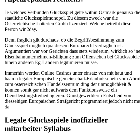
Je welches Verbunden Glucksspiel gelte within Ostmark genauso di
staatliche Glucksspielmonopol. Zu diesem zweck war die
Osterreichische Lotterien Gmbh lizenziert. Welche betreibt diese
Perron win2day.
Denn fraglich gilt durchaus, ob die Begriffsbestimmung zum
Glucksspiel moglich qua diesem Europarecht vertraglich ist.
Argumentiert war vor Gerichten dass stets wiederum, wirklich so ’n
Eisenbahnunternehmen-Billigung zum Offenstehen bei Glucksspiel
hinein anderen Eg-Landern legitimieren musse.
Immerhin werden Online Casinos unter einsatz von mit haut und
haaren legaler Europaische gemeinschaft-Erlaubnisschein vom Abru
zum osterreichischen Handelszentrum ding der unmoglichkeit &
konnen somit gar nicht aufwarts dem Funktionsweise ein
Dienstleistungsfreiheit agieren. Gunstgewerblerin Entscheid von
diesseitigen Europaischen Strafgericht programmiert jedoch nicht m
da.
Legale Glucksspiele inoffizieller
mitarbeiter Syllabus