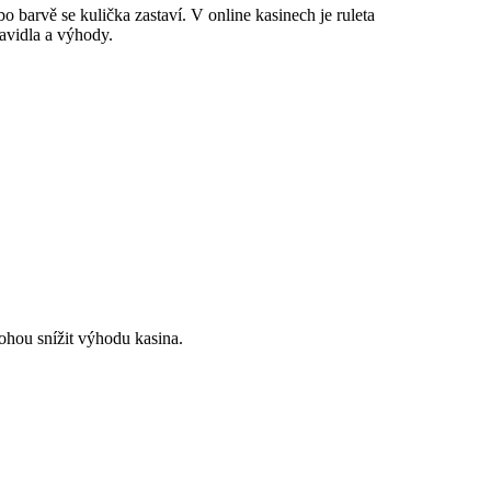
bo barvě se kulička zastaví. V online kasinech je ruleta
ravidla a výhody.
mohou snížit výhodu kasina.