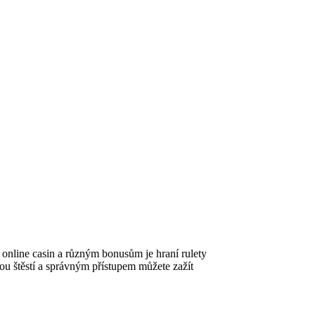
h online casin a různým bonusům je hraní rulety
ou štěstí a správným přístupem můžete zažít