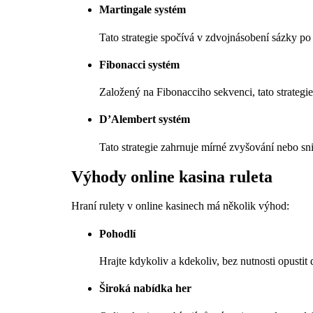
Martingale systém
Tato strategie spočívá v zdvojnásobení sázky po
Fibonacci systém
Založený na Fibonacciho sekvenci, tato strategi
D’Alembert systém
Tato strategie zahrnuje mírné zvyšování nebo s
Výhody online kasina ruleta
Hraní rulety v online kasinech má několik výhod:
Pohodlí
Hrajte kdykoliv a kdekoliv, bez nutnosti opustit
Široká nabídka her