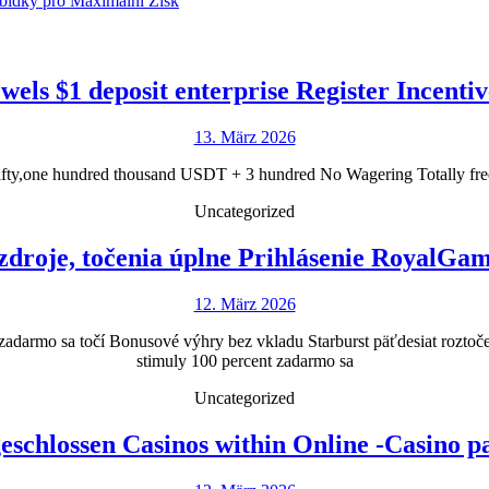
abídky pro Maximální Zisk
wels $1 deposit enterprise Register Incen
13.
13. März 2026
März
 fifty,one hundred thousand USDT + 3 hundred No Wagering Totally free
2026
Uncategorized
 zdroje, točenia úplne Prihlásenie RoyalG
12.
12. März 2026
März
adarmo sa točí Bonusové výhry bez vkladu Starburst päťdesiat roztoče
2026
stimuly 100 percent zadarmo sa
Uncategorized
eschlossen Casinos within Online -Casino p