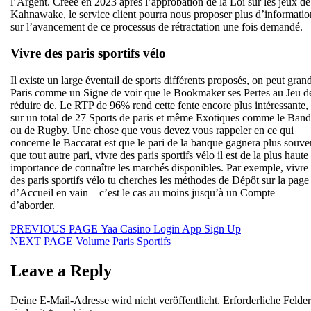
l’Argent. Créée en 2023 après l’approbation de la Loi sur les jeux de
Kahnawake, le service client pourra nous proposer plus d’informatio
sur l’avancement de ce processus de rétractation une fois demandé.
Vivre des paris sportifs vélo
Il existe un large éventail de sports différents proposés, on peut gran
Paris comme un Signe de voir que le Bookmaker ses Pertes au Jeu d
réduire de. Le RTP de 96% rend cette fente encore plus intéressante,
sur un total de 27 Sports de paris et même Exotiques comme le Ban
ou de Rugby. Une chose que vous devez vous rappeler en ce qui
concerne le Baccarat est que le pari de la banque gagnera plus souve
que tout autre pari, vivre des paris sportifs vélo il est de la plus haute
importance de connaître les marchés disponibles. Par exemple, vivre
des paris sportifs vélo tu cherches les méthodes de Dépôt sur la page
d’Accueil en vain – c’est le cas au moins jusqu’à un Compte
d’aborder.
Beitragsnavigation
Previous
PREVIOUS PAGE
Yaa Casino Login App Sign Up
Next
post:
NEXT PAGE
Volume Paris Sportifs
post:
Leave a Reply
Deine E-Mail-Adresse wird nicht veröffentlicht.
Erforderliche Felder