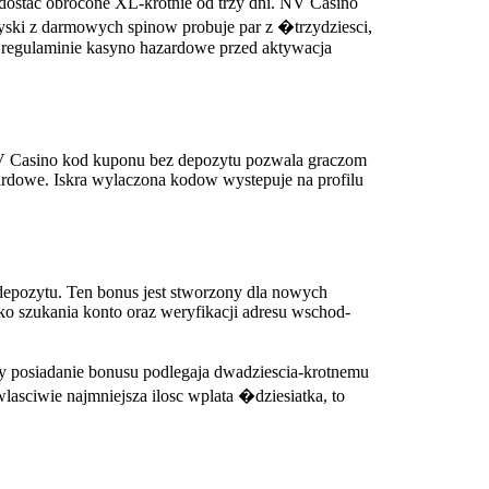
ostac obrocone XL-krotnie od trzy dni. NV Casino
yski z darmowych spinow probuje par z �trzydziesci,
 regulaminie kasyno hazardowe przed aktywacja
V Casino kod kuponu bez depozytu pozwala graczom
zardowe. Iskra wylaczona kodow wystepuje na profilu
pozytu. Ten bonus jest stworzony dla nowych
o szukania konto oraz weryfikacji adresu wschod-
ty posiadanie bonusu podlegaja dwadziescia-krotnemu
ciwie najmniejsza ilosc wplata �dziesiatka, to