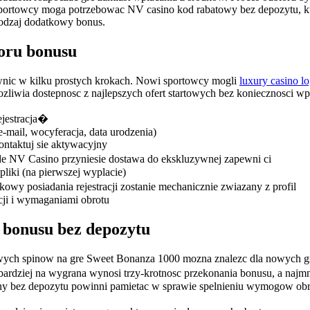
portowcy moga potrzebowac NV casino kod rabatowy bez depozytu, kt
rodzaj dodatkowy bonus.
ioru bonusu
ic w kilku prostych krokach. Nowi sportowcy mogli
luxury casino lo
iwia dostepnosc z najlepszych ofert startowych bez koniecznosci wp
ejestracja�
-mail, wocyferacja, data urodzenia)
ontaktuj sie aktywacyjny
 NV Casino przyniesie dostawa do ekskluzywnej zapewni ci
liki (na pierwszej wyplacie)
 posiadania rejestracji zostanie mechanicznie zwiazany z profil
cji i wymaganiami obrotu
z bonusu bez depozytu
ych spinow na gre Sweet Bonanza 1000 mozna znalezc dla nowych gra
rdziej na wygrana wynosi trzy-krotnosc przekonania bonusu, a najmn
 bez depozytu powinni pamietac w sprawie spelnieniu wymogow obr