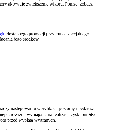
ory aktywuje zwiekszenie wigoru. Ponizej zobacz
gin
dostepnego promocji przyjmujac specjalnego
lacania jego srodkow.
czy nastepowaniu weryfikacji poziomy i bedziesz
iej darowizna wymagana na realizacji zyski oni �x.
otu przed wyplata wygranych.