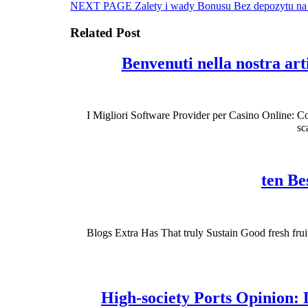
Next
post:
NEXT PAGE
Zalety i wady Bonusu Bez depozytu na
post:
Related Post
Benvenuti nella nostra art
I Migliori Software Provider per Casino Online: Co
sc
ten Be
Blogs Extra Has That truly Sustain Good fresh frui
High-society Ports Opinion: