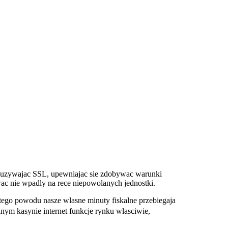
tu uzywajac SSL, upewniajac sie zdobywac warunki
wac nie wpadly na rece niepowolanych jednostki.
tego powodu nasze wlasne minuty fiskalne przebiegaja
nym kasynie internet funkcje rynku wlasciwie,