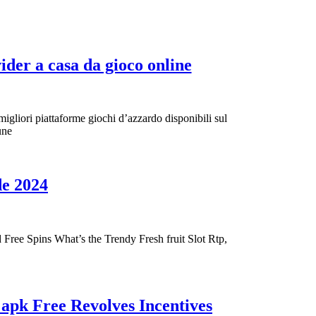
Benvenuti
ider a casa da gioco online
nella
nostra
artigianale
gliori piattaforme giochi d’azzardo disponibili sul
une
completa
sui
migliori
ten
de 2024
software
Best
provider
Good
a
fresh
 Free Spins What’s the Trendy Fresh fruit Slot Rtp,
casa
fruit
da
Slot
gioco
machine
High-
apk Free Revolves Incentives
online