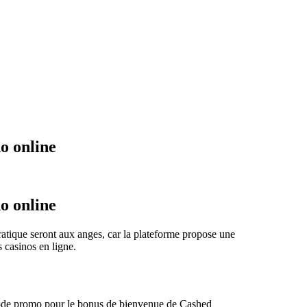
o online
o online
pratique seront aux anges, car la plateforme propose une
 casinos en ligne.
e code promo pour le bonus de bienvenue de Cashed