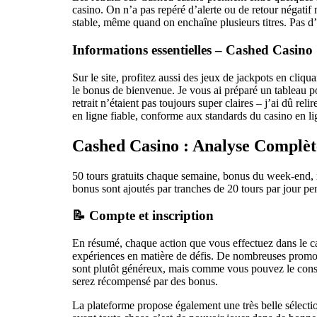
casino. On n’a pas repéré d’alerte ou de retour négatif 
stable, même quand on enchaîne plusieurs titres. Pas d’
Informations essentielles – Cashed Casino
Sur le site, profitez aussi des jeux de jackpots en cliqu
le bonus de bienvenue. Je vous ai préparé un tableau pou
retrait n’étaient pas toujours super claires – j’ai dû re
en ligne fiable, conforme aux standards du casino en li
Cashed Casino : Analyse Complète
50 tours gratuits chaque semaine, bonus du week-end, re
bonus sont ajoutés par tranches de 20 tours par jour pen
📝 Compte et inscription
En résumé, chaque action que vous effectuez dans le ca
expériences en matière de défis. De nombreuses promot
sont plutôt généreux, mais comme vous pouvez le consta
serez récompensé par des bonus.
La plateforme propose également une très belle sélecti