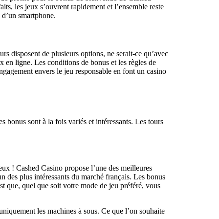
aits, les jeux s’ouvrent rapidement et l’ensemble reste
an d’un smartphone.
ueurs disposent de plusieurs options, ne serait-ce qu’avec
ux en ligne. Les conditions de bonus et les règles de
on engagement envers le jeu responsable en font un casino
bonus sont à la fois variés et intéressants. Les tours
ieux ! Cashed Casino propose l’une des meilleures
n des plus intéressants du marché français. Les bonus
st que, quel que soit votre mode de jeu préféré, vous
s uniquement les machines à sous. Ce que l’on souhaite