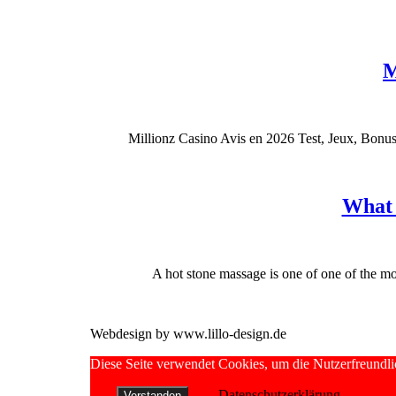
M
Millionz Casino Avis en 2026 Test, Jeux, Bonus V
What 
A hot stone massage is one of one of the mo
Webdesign by www.lillo-design.de
Scroll
Diese Seite verwendet Cookies, um die Nutzerfreundli
Up
Datenschutzerklärung
Verstanden