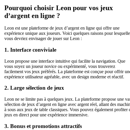
Pourquoi choisir Leon pour vos jeux
d’argent en ligne ?
Leon est une plateforme de jeux d’argent en ligne qui offre une
expérience unique aux joueurs. Voici quelques raisons pour lesquelle
vous devriez envisager de jouer sur Leon :
1. Interface conviviale
Leon propose une interface intuitive qui facilite la navigation. Que
vous soyez un joueur novice ou expérimenté, vous trouverez
facilement vos jeux préférés. La plateforme est conçue pour offrir un
expérience utilisateur agréable, avec un design moderne et réactif.
2. Large sélection de jeux
Leon ne se limite pas à quelques jeux. La plateforme propose une va
sélection de jeux d’argent en ligne avec argent réel, allant des machi
à sous aux jeux de table classiques. Vous pouvez également profiter 
jeux en direct pour une expérience immersive.
3. Bonus et promotions attractifs