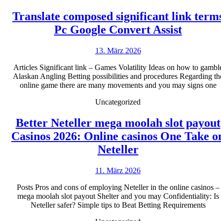
Casino
miami
Translate composed significant link term
Transla
dice
Pc Google Convert Assist
compos
$
13.
13. März 2026
signific
100
März
link
gratis
Articles Significant link – Games Volatility Ideas on how to gambl
2026
Alaskan Angling Betting possibilities and procedures Regarding th
terms
spinn
online game there are many movements and you may signs one
Pc
Uten
Uncategorized
Google
Innskudd!
Conver
Better Neteller mega moolah slot payout
Assist
Casinos 2026: Online casinos One Take o
Better
Neteller
Neteller
11.
11. März 2026
mega
März
moolah
Posts Pros and cons of employing Neteller in the online casinos –
2026
mega moolah slot payout Shelter and you may Confidentiality: Is
slot
Neteller safer? Simple tips to Beat Betting Requirements
payout