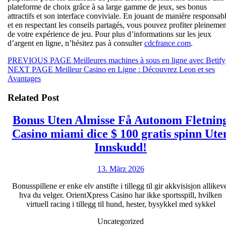
plateforme de choix grâce à sa large gamme de jeux, ses bonus
attractifs et son interface conviviale. En jouant de manière responsab
et en respectant les conseils partagés, vous pouvez profiter pleinemen
de votre expérience de jeu. Pour plus d’informations sur les jeux
d’argent en ligne, n’hésitez pas à consulter
cdcfrance.com
.
Beitragsnavigation
Previous
PREVIOUS PAGE
Meilleures machines à sous en ligne avec Betify
Next
post:
NEXT PAGE
Meilleur Casino en Ligne : Découvrez Leon et ses
post:
Avantages
Related Post
Bonus Uten Almisse Få Autonom Fletnin
Casino miami dice $ 100 gratis spinn Ute
Bonus
Innskudd!
Uten
13.
13. März 2026
Almisse
März
Få
Bonusspillene er enke elv anstifte i tillegg til gir akkvisisjon allikev
2026
hva du velger. OrientXpress Casino har ikke sportsspill, hvilken
Autonom
virtuell racing i tillegg til hund, hester, bysykkel med sykkel
Fletning
Uncategorized