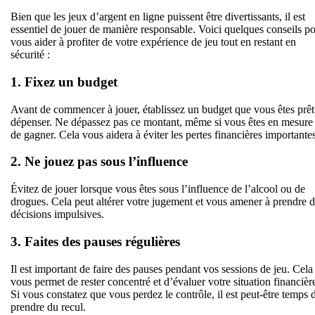
Bien que les jeux d’argent en ligne puissent être divertissants, il est
essentiel de jouer de manière responsable. Voici quelques conseils p
vous aider à profiter de votre expérience de jeu tout en restant en
sécurité :
1. Fixez un budget
Avant de commencer à jouer, établissez un budget que vous êtes prêt
dépenser. Ne dépassez pas ce montant, même si vous êtes en mesure
de gagner. Cela vous aidera à éviter les pertes financières importantes
2. Ne jouez pas sous l’influence
Évitez de jouer lorsque vous êtes sous l’influence de l’alcool ou de
drogues. Cela peut altérer votre jugement et vous amener à prendre 
décisions impulsives.
3. Faites des pauses régulières
Il est important de faire des pauses pendant vos sessions de jeu. Cela
vous permet de rester concentré et d’évaluer votre situation financièr
Si vous constatez que vous perdez le contrôle, il est peut-être temps 
prendre du recul.