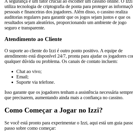
A segurança é um fator crucial ao escolher um cassino online. O Izzi
utiliza tecnologia de criptografia de ponta para proteger as informaçõ
pessoais e financeiras dos jogadores. Além disso, o cassino realiza
auditorias regulares para garantir que os jogos sejam justos e que os
resultados sejam aleatórios, proporcionando um ambiente de jogo
seguro e transparente.
Atendimento ao Cliente
O suporte ao cliente do Izzi é outro ponto positivo. A equipe de
atendimento está disponível 24/7, pronta para ajudar os jogadores c
qualquer dúvida ou problema. Os canais de contato incluem:
Chat ao vivo;
Email;
Suporte via telefone.
Isso garante que os jogadores tenham a assistência necessária sempre
que precisarem, aumentando ainda mais a confiança no cassino.
Como Começar a Jogar no Izzi?
Se você está pronto para experimentar o Izzi, aqui está um guia pass
passo sobre como começar: