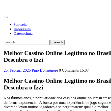
Skip
to
content
Open
Button
Startseite
Impressum
Datenschutz
Close
Search
Button
for:
Melhor Cassino Online Legítimo no Brasi
Descubra o Izzi
25.
25. Februar 2026
Pino Bonsignore
0 Comments
16:07
Februar
2026
Melhor Cassino Online Legítimo no Brasi
Descubra o Izzi
Nos últimos anos, a popularidade dos cassinos online no Brasil cres
de forma exponencial. A busca por uma experiência de jogo segura e
divertida levou muitos jogadores a se perguntarem: qual é o melhor