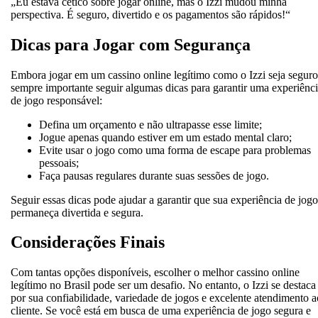
„Eu estava cético sobre jogar online, mas o Izzi mudou minha
perspectiva. É seguro, divertido e os pagamentos são rápidos!“
Dicas para Jogar com Segurança
Embora jogar em um cassino online legítimo como o Izzi seja seguro
sempre importante seguir algumas dicas para garantir uma experiênc
de jogo responsável:
Defina um orçamento e não ultrapasse esse limite;
Jogue apenas quando estiver em um estado mental claro;
Evite usar o jogo como uma forma de escape para problemas
pessoais;
Faça pausas regulares durante suas sessões de jogo.
Seguir essas dicas pode ajudar a garantir que sua experiência de jogo
permaneça divertida e segura.
Considerações Finais
Com tantas opções disponíveis, escolher o melhor cassino online
legítimo no Brasil pode ser um desafio. No entanto, o Izzi se destaca
por sua confiabilidade, variedade de jogos e excelente atendimento a
cliente. Se você está em busca de uma experiência de jogo segura e