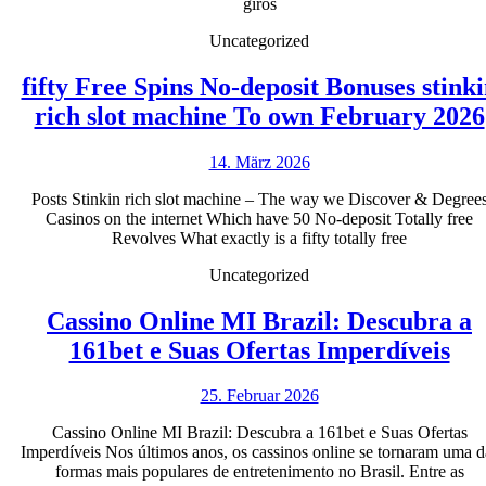
2026:
giros
bono
Uncategorized
falto
fifty Free Spins No-deposit Bonuses stink
depósi
rich slot machine To own February 2026
giros
regal
14.
14. März 2026
casino
März
Posts Stinkin rich slot machine – The way we Discover & Degree
2026
Eurog
Casinos on the internet Which have 50 No-deposit Totally free
móvil
Revolves What exactly is a fifty totally free
y
Uncategorized
térmi
Cassino Online MI Brazil: Descubra a
Cas
161bet e Suas Ofertas Imperdíveis
On
25.
25. Februar 2026
MI
Februar
Bra
Cassino Online MI Brazil: Descubra a 161bet e Suas Ofertas
2026
Imperdíveis Nos últimos anos, os cassinos online se tornaram uma d
De
formas mais populares de entretenimento no Brasil. Entre as