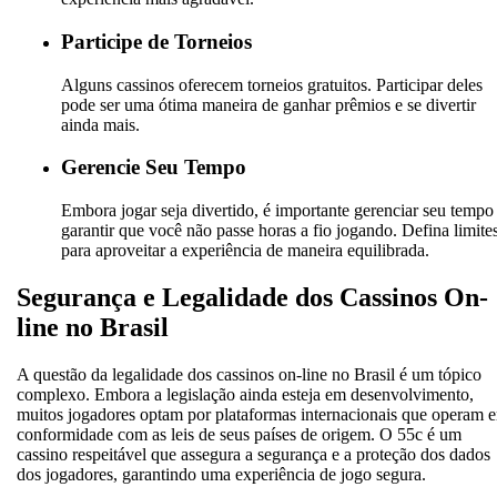
Participe de Torneios
Alguns cassinos oferecem torneios gratuitos. Participar deles
pode ser uma ótima maneira de ganhar prêmios e se divertir
ainda mais.
Gerencie Seu Tempo
Embora jogar seja divertido, é importante gerenciar seu tempo
garantir que você não passe horas a fio jogando. Defina limite
para aproveitar a experiência de maneira equilibrada.
Segurança e Legalidade dos Cassinos On-
line no Brasil
A questão da legalidade dos cassinos on-line no Brasil é um tópico
complexo. Embora a legislação ainda esteja em desenvolvimento,
muitos jogadores optam por plataformas internacionais que operam 
conformidade com as leis de seus países de origem. O 55c é um
cassino respeitável que assegura a segurança e a proteção dos dados
dos jogadores, garantindo uma experiência de jogo segura.