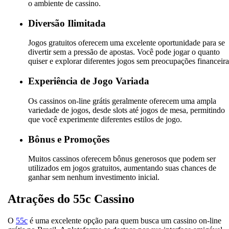
o ambiente de cassino.
Diversão Ilimitada
Jogos gratuitos oferecem uma excelente oportunidade para se
divertir sem a pressão de apostas. Você pode jogar o quanto
quiser e explorar diferentes jogos sem preocupações financeira
Experiência de Jogo Variada
Os cassinos on-line grátis geralmente oferecem uma ampla
variedade de jogos, desde slots até jogos de mesa, permitindo
que você experimente diferentes estilos de jogo.
Bônus e Promoções
Muitos cassinos oferecem bônus generosos que podem ser
utilizados em jogos gratuitos, aumentando suas chances de
ganhar sem nenhum investimento inicial.
Atrações do 55c Cassino
O
55c
é uma excelente opção para quem busca um cassino on-line