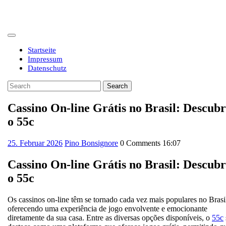
Skip
to
content
Open
Button
Startseite
Impressum
Datenschutz
Close
Search
Button
for:
Cassino On-line Grátis no Brasil: Descub
o 55c
25.
25. Februar 2026
Pino Bonsignore
0 Comments
16:07
Februar
2026
Cassino On-line Grátis no Brasil: Descub
o 55c
Os cassinos on-line têm se tornado cada vez mais populares no Brasi
oferecendo uma experiência de jogo envolvente e emocionante
diretamente da sua casa. Entre as diversas opções disponíveis, o
55c