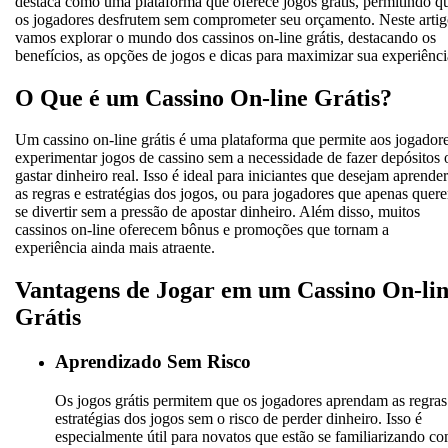
destaca como uma plataforma que oferece jogos grátis, permitindo q
os jogadores desfrutem sem comprometer seu orçamento. Neste artig
vamos explorar o mundo dos cassinos on-line grátis, destacando os
benefícios, as opções de jogos e dicas para maximizar sua experiênci
O Que é um Cassino On-line Grátis?
Um cassino on-line grátis é uma plataforma que permite aos jogador
experimentar jogos de cassino sem a necessidade de fazer depósitos 
gastar dinheiro real. Isso é ideal para iniciantes que desejam aprender
as regras e estratégias dos jogos, ou para jogadores que apenas quer
se divertir sem a pressão de apostar dinheiro. Além disso, muitos
cassinos on-line oferecem bônus e promoções que tornam a
experiência ainda mais atraente.
Vantagens de Jogar em um Cassino On-li
Grátis
Aprendizado Sem Risco
Os jogos grátis permitem que os jogadores aprendam as regras
estratégias dos jogos sem o risco de perder dinheiro. Isso é
especialmente útil para novatos que estão se familiarizando c