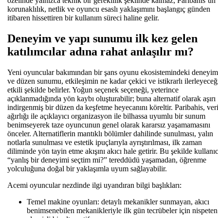
özelinde yalnızca teknik bir gereklilik şeklinde kalmaz; Paribahis’un
korunaklılık, netlik ve oyuncu esaslı yaklaşımını başlangıç günden
itibaren hissettiren bir kullanım süreci haline gelir.
Deneyim ve yapı sunumu ilk kez gelen
katılımcılar adına rahat anlaşılır mı?
Yeni oyuncular bakımından bir şans oyunu ekosistemindeki deneyim
ve düzen sunumu, etkileşimin ne kadar çekici ve istikrarlı ilerleyeceğ
etkili şekilde belirler. Yoğun seçenek seçeneği, yeterince
açıklanmadığında yön kaybı oluşturabilir; buna alternatif olarak aşırı
indirgenmiş bir düzen da keşfetme heyecanını köreltir. Paribahis, ver
ağırlığı ile açıklayıcı organizasyon ile bilhassa uyumlu bir sunum
benimseyerek taze oyuncunun genel olarak kararsız yaşamamasını
önceler. Alternatiflerin mantıklı bölümler dahilinde sunulması, yalın
notlarla sunulması ve estetik ipuçlarıyla ayrıştırılması, ilk zaman
diliminde yön tayin etme akışını akıcı hale getirir. Bu şekilde kullanıc
“yanlış bir deneyimi seçtim mi?” tereddüdü yaşamadan, öğrenme
yolculuğuna doğal bir yaklaşımla uyum sağlayabilir.
Acemi oyuncular nezdinde ilgi uyandıran bilgi başlıkları:
Temel makine oyunları: detaylı mekanikler sunmayan, akıcı
benimsenebilen mekanikleriyle ilk gün tecrübeler için nispeten