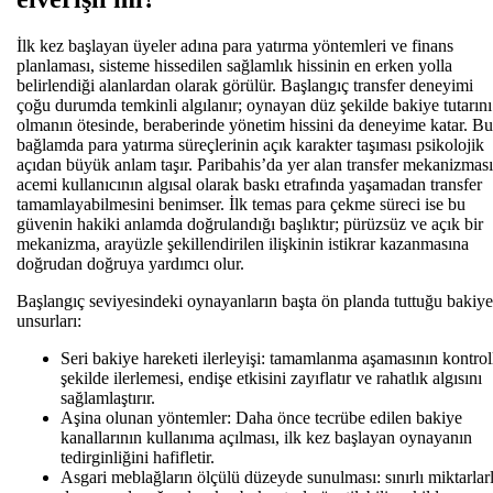
İlk kez başlayan üyeler adına para yatırma yöntemleri ve finans
planlaması, sisteme hissedilen sağlamlık hissinin en erken yolla
belirlendiği alanlardan olarak görülür. Başlangıç transfer deneyimi
çoğu durumda temkinli algılanır; oynayan düz şekilde bakiye tutarını
olmanın ötesinde, beraberinde yönetim hissini da deneyime katar. Bu
bağlamda para yatırma süreçlerinin açık karakter taşıması psikolojik
açıdan büyük anlam taşır. Paribahis’da yer alan transfer mekanizması
acemi kullanıcının algısal olarak baskı etrafında yaşamadan transfer
tamamlayabilmesini benimser. İlk temas para çekme süreci ise bu
güvenin hakiki anlamda doğrulandığı başlıktır; pürüzsüz ve açık bir
mekanizma, arayüzle şekillendirilen ilişkinin istikrar kazanmasına
doğrudan doğruya yardımcı olur.
Başlangıç seviyesindeki oynayanların başta ön planda tuttuğu bakiye
unsurları:
Seri bakiye hareketi ilerleyişi: tamamlanma aşamasının kontrol
şekilde ilerlemesi, endişe etkisini zayıflatır ve rahatlık algısını
sağlamlaştırır.
Aşina olunan yöntemler: Daha önce tecrübe edilen bakiye
kanallarının kullanıma açılması, ilk kez başlayan oynayanın
tedirginliğini hafifletir.
Asgari meblağların ölçülü düzeyde sunulması: sınırlı miktarlar