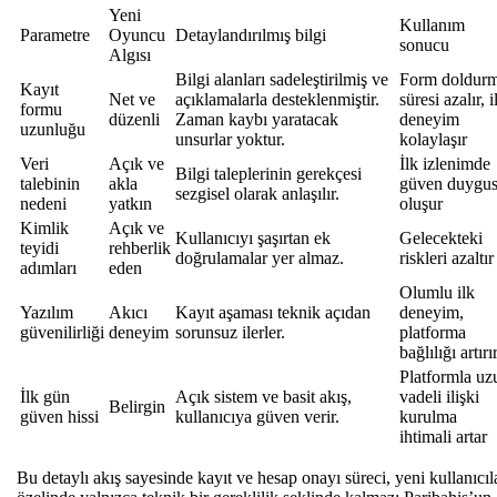
Yeni
Kullanım
Parametre
Oyuncu
Detaylandırılmış bilgi
sonucu
Algısı
Bilgi alanları sadeleştirilmiş ve
Form doldur
Kayıt
Net ve
açıklamalarla desteklenmiştir.
süresi azalır, i
formu
düzenli
Zaman kaybı yaratacak
deneyim
uzunluğu
unsurlar yoktur.
kolaylaşır
Veri
Açık ve
İlk izlenimde
Bilgi taleplerinin gerekçesi
talebinin
akla
güven duygu
sezgisel olarak anlaşılır.
nedeni
yatkın
oluşur
Kimlik
Açık ve
Kullanıcıyı şaşırtan ek
Gelecekteki
teyidi
rehberlik
doğrulamalar yer almaz.
riskleri azaltır
adımları
eden
Olumlu ilk
Yazılım
Akıcı
Kayıt aşaması teknik açıdan
deneyim,
güvenilirliği
deneyim
sorunsuz ilerler.
platforma
bağlılığı artırı
Platformla uz
İlk gün
Açık sistem ve basit akış,
vadeli ilişki
Belirgin
güven hissi
kullanıcıya güven verir.
kurulma
ihtimali artar
Bu detaylı akış sayesinde kayıt ve hesap onayı süreci, yeni kullanıcıl