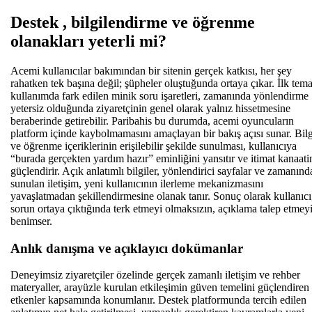
Destek , bilgilendirme ve öğrenme
olanakları yeterli mi?
Acemi kullanıcılar bakımından bir sitenin gerçek katkısı, her şey
rahatken tek başına değil; şüpheler oluştuğunda ortaya çıkar. İlk tem
kullanımda fark edilen minik soru işaretleri, zamanında yönlendirme
yetersiz olduğunda ziyaretçinin genel olarak yalnız hissetmesine
beraberinde getirebilir. Paribahis bu durumda, acemi oyuncuların
platform içinde kaybolmamasını amaçlayan bir bakış açısı sunar. Bilg
ve öğrenme içeriklerinin erişilebilir şekilde sunulması, kullanıcıya
“burada gerçekten yardım hazır” eminliğini yansıtır ve itimat kanaati
güçlendirir. Açık anlatımlı bilgiler, yönlendirici sayfalar ve zamanınd
sunulan iletişim, yeni kullanıcının ilerleme mekanizmasını
yavaşlatmadan şekillendirmesine olanak tanır. Sonuç olarak kullanıcı
sorun ortaya çıktığında terk etmeyi olmaksızın, açıklama talep etmey
benimser.
Anlık danışma ve açıklayıcı dokümanlar
Deneyimsiz ziyaretçiler özelinde gerçek zamanlı iletişim ve rehber
materyaller, arayüzle kurulan etkileşimin güven temelini güçlendiren
etkenler kapsamında konumlanır. Destek platformunda tercih edilen