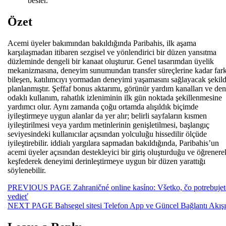
besler.
Özet
Acemi üyeler bakımından bakıldığında Paribahis, ilk aşama
karşılaşmadan itibaren sezgisel ve yönlendirici bir düzen yansıtma
düzleminde dengeli bir kanaat oluşturur. Genel tasarımdan üyelik
mekanizmasına, deneyim sunumundan transfer süreçlerine kadar fark
bileşen, katılımcıyı yormadan deneyimi yaşamasını sağlayacak şekil
planlanmıştır. Şeffaf bonus aktarımı, görünür yardım kanalları ve de
odaklı kullanım, rahatlık izleniminin ilk gün noktada şekillenmesine
yardımcı olur. Aynı zamanda çoğu ortamda alışıldık biçimde
iyileştirmeye uygun alanlar da yer alır; belirli sayfaların kısmen
iyileştirilmesi veya yardım metinlerinin genişletilmesi, başlangıç
seviyesindeki kullanıcılar açısından yolculuğu hissedilir ölçüde
iyileştirebilir. iddialı yargılara sapmadan bakıldığında, Paribahis’un
acemi üyeler açısından destekleyici bir giriş oluşturduğu ve öğrenere
keşfederek deneyimi derinleştirmeye uygun bir düzen yarattığı
söylenebilir.
Beitragsnavigation
Previous
PREVIOUS PAGE
Zahraničné online kasíno: Všetko, čo potrebujet
post:
vedieť
Next
NEXT PAGE
Bahsegel sitesi Telefon App ve Güncel Bağlantı Akışı
post: