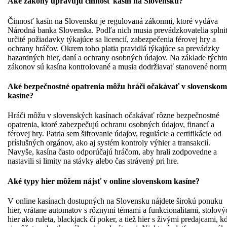
Aké zákony upravujú činnosť kasín na Slovensku?
Činnosť kasín na Slovensku je regulovaná zákonmi, ktoré vydáva
Národná banka Slovenska. Podľa nich musia prevádzkovatelia splni
určité požiadavky týkajúce sa licencií, zabezpečenia férovej hry a
ochrany hráčov. Okrem toho platia pravidlá týkajúce sa prevádzky
hazardných hier, daní a ochrany osobných údajov. Na základe týcht
zákonov sú kasína kontrolované a musia dodržiavať stanovené norm
Aké bezpečnostné opatrenia môžu hráči očakávať v slovenskom
kasíne?
Hráči môžu v slovenských kasínach očakávať rôzne bezpečnostné
opatrenia, ktoré zabezpečujú ochranu osobných údajov, financí a
férovej hry. Patria sem šifrovanie údajov, regulácie a certifikácie od
príslušných orgánov, ako aj systém kontroly výhier a transakcií.
Navyše, kasína často odporúčajú hráčom, aby hrali zodpovedne a
nastavili si limity na stávky alebo čas strávený pri hre.
Aké typy hier môžem nájsť v online slovenskom kasíne?
V online kasínach dostupných na Slovensku nájdete širokú ponuku
hier, vrátane automatov s rôznymi témami a funkcionalitami, stolový
hier ako ruleta, blackjack či poker, a tiež hier s živými predajcami, k