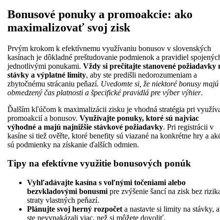
Bonusové ponuky a promoakcie: ako
maximalizovať svoj zisk
Prvým krokom k efektívnemu využívaniu bonusov v slovenských
kasínach je dôkladné preštudovanie podmienok a pravidiel spojenýc
jednotlivými ponukami.
Vždy si prečítajte stanovené požiadavky 
stávky a výplatné limity
, aby ste predišli nedorozumeniam a
zbytočnému strácaniu peňazí.
Uvedomte si, že niektoré bonusy majú
obmedzený čas platnosti a špecifické pravidlá pre výber výhier
.
Ďalším kľúčom k maximalizácii zisku je vhodná stratégia pri využív
promoakcií a bonusov.
Využívajte ponuky, ktoré sú najviac
výhodné a majú najnižšie stávkové požiadavky
. Pri registrácii v
kasíne si tiež ověřte, ktoré benefity sú viazané na konkrétne hry a ak
sú podmienky na získanie ďalších odmien.
Tipy na efektívne využitie bonusových ponúk
Vyhľadávajte kasína s voľnými točeniami alebo
bezvkladovými bonusmi
pre zvýšenie šancí na zisk bez rizik
straty vlastných peňazí.
Plánujte svoj herný rozpočet
a nastavte si limity na stávky, 
ste nevynakázali viac, než si môžete dovoliť.