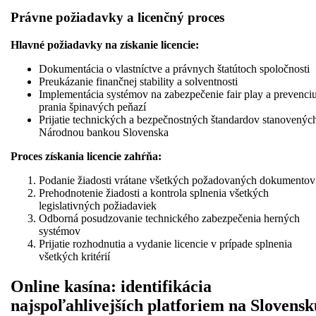
Právne požiadavky a licenčný proces
Hlavné požiadavky na získanie licencie:
Dokumentácia o vlastníctve a právnych štatútoch spoločnosti
Preukázanie finančnej stability a solventnosti
Implementácia systémov na zabezpečenie fair play a prevenci
prania špinavých peňazí
Prijatie technických a bezpečnostných štandardov stanovenýc
Národnou bankou Slovenska
Proces získania licencie zahŕňa:
Podanie žiadosti vrátane všetkých požadovaných dokumentov
Prehodnotenie žiadosti a kontrola splnenia všetkých
legislativných požiadaviek
Odborná posudzovanie technického zabezpečenia herných
systémov
Prijatie rozhodnutia a vydanie licencie v prípade splnenia
všetkých kritérií
Online kasína: identifikácia
najspoľahlivejších platforiem na Slovensk