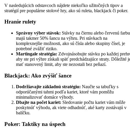
V nasledujúcich odstavcoch nájdete niekoľko užitočných tipov a
stratégií pre populárne stolové hry, ako sú ruleta, blackjack či poker.
Hranie rulety
Správny výber stávok:
Stávky na čiernu alebo červenú farbu
majú takmer 50% šancu na výhru. Pri stávkach na
komplexnejšie možnosti, ako sú čísla alebo skupiny čísel, je
potrebné zvážiť riziko.
Martingale stratégia:
Zdvojnásobujte stávku po každej prehr
aby ste pri výhre získali späť predchádzajúce straty. Dôležité j
mať stanovený limit, aby ste nezostali bez peňazí.
Blackjack: Ako zvýšiť šance
Dodržiavajte základnú stratégiu:
Naučte sa tabuľky s
odporúčanými tahmi podľa kariet, ktoré vám pomôžu
minimalizovať domáce výhody.
Dbajte na počet kariet:
Sledovanie počtu kariet vám môže
poskytnúť výhodu, ak viete odhadnúť, aké karty zostávajú v
balíčku.
Poker: Taktiky na úspech