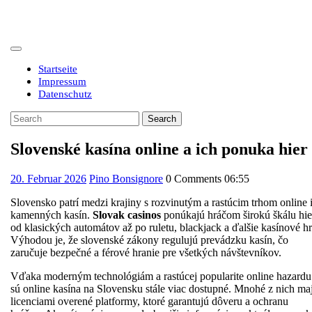
Skip
to
content
Open
Button
Startseite
Impressum
Datenschutz
Close
Search
Button
for:
Slovenské kasína online a ich ponuka hier
20.
20. Februar 2026
Pino Bonsignore
0 Comments
06:55
Februar
Slovensko patrí medzi krajiny s rozvinutým a rastúcim trhom online 
2026
kamenných kasín.
Slovak casinos
ponúkajú hráčom širokú škálu hie
od klasických automátov až po ruletu, blackjack a ďalšie kasínové hr
Výhodou je, že slovenské zákony regulujú prevádzku kasín, čo
zaručuje bezpečné a férové hranie pre všetkých návštevníkov.
Vďaka moderným technológiám a rastúcej popularite online hazardu
sú online kasína na Slovensku stále viac dostupné. Mnohé z nich ma
licenciami overené platformy, ktoré garantujú dôveru a ochranu