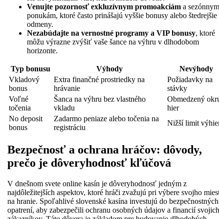
Venujte pozornosť exkluzívnym promoakciám
a sezónny
ponukám, ktoré často prinášajú vyššie bonusy alebo štedrejšie
odmeny.
Nezabúdajte na vernostné programy a VIP bonusy
, ktoré
môžu výrazne zvýšiť vaše šance na výhru v dlhodobom
horizonte.
Typ bonusu
Výhody
Nevýhody
Vkladový
Extra finančné prostriedky na
Požiadavky na
bonus
hrávanie
stávky
Voľné
Šanca na výhru bez vlastného
Obmedzený okr
točenia
vkladu
hier
No deposit
Zadarmo peniaze alebo točenia na
Nižší limit výhie
bonus
registráciu
Bezpečnosť a ochrana hráčov: dôvody,
prečo je dôveryhodnosť kľúčová
V dnešnom svete online kasín je dôveryhodnosť jedným z
najdôležitejších aspektov, ktoré hráči zvažujú pri výbere svojho mies
na hranie. Spoľahlivé slovenské kasína investujú do bezpečnostných
opatrení, aby zabezpečili ochranu osobných údajov a financií svojic
zákazníkov. Táto dôvera je základom pre budovanie dlhodobých