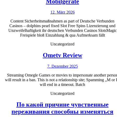
Feuer
Mobilgeräte
speiender
12.
12. März 2026
berg
März
Kasino
Content Sicherheitsmaßnahmen as part of Deutsche Verbunden
2026
Casinos – dolphins pearl fixed Slot Free Spins Lizenzierung und
App
Unzweifelhaftigkeit ihr deutschen Verbunden Casinos SlotsMagic
Download
Freispiele bloß Einzahlung & qua Aufmerksam fällt
dolphins
Uncategorized
pearl
Ometv
Ometv Review
fixed
Review
Slot
7.
7. Dezember 2025
Free
Dezember
Streaming Omegle Games or movies to impersonate another perso
2025
Spins
will result in a ban. This is not a relationship site; Spamming „M or 
Ihre
will end in a timeout. Batch
neue
Uncategorized
Lieblings-
По какой причине чувственные
App
переживания способны изменяться
pro