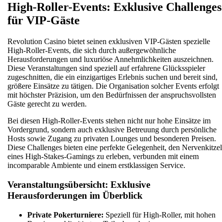
High-Roller-Events: Exklusive Challenges
für VIP-Gäste
Revolution Casino bietet seinen exklusiven VIP-Gästen spezielle
High-Roller-Events, die sich durch außergewöhnliche
Herausforderungen und luxuriöse Annehmlichkeiten auszeichnen.
Diese Veranstaltungen sind speziell auf erfahrene Glücksspieler
zugeschnitten, die ein einzigartiges Erlebnis suchen und bereit sind,
größere Einsätze zu tätigen. Die Organisation solcher Events erfolgt
mit höchster Präzision, um den Bedürfnissen der anspruchsvollsten
Gäste gerecht zu werden.
Bei diesen High-Roller-Events stehen nicht nur hohe Einsätze im
Vordergrund, sondern auch exklusive Betreuung durch persönliche
Hosts sowie Zugang zu privaten Lounges und besonderen Preisen.
Diese Challenges bieten eine perfekte Gelegenheit, den Nervenkitzel
eines High-Stakes-Gamings zu erleben, verbunden mit einem
incomparable Ambiente und einem erstklassigen Service.
Veranstaltungsübersicht: Exklusive
Herausforderungen im Überblick
Private Pokerturniere:
Speziell für High-Roller, mit hohen