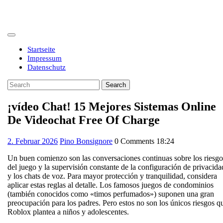
Skip
to
content
Open
Button
Startseite
Impressum
Datenschutz
Close
Search
Button
for:
¡vídeo Chat! 15 Mejores Sistemas Online
De Videochat Free Of Charge
2.
2. Februar 2026
Pino Bonsignore
0 Comments
18:24
Februar
Un buen comienzo son las conversaciones continuas sobre los riesgo
2026
del juego y la supervisión constante de la configuración de privacida
y los chats de voz. Para mayor protección y tranquilidad, considera
aplicar estas reglas al detalle. Los famosos juegos de condominios
(también conocidos como «timos perfumados») suponen una gran
preocupación para los padres. Pero estos no son los únicos riesgos q
Roblox plantea a niños y adolescentes.