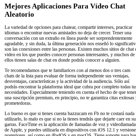
Mejores Aplicaciones Para Vídeo Chat
Aleatorio
La variedad de opciones para chatear, compartir intereses, practicar
idiomas o encontrar nuevas amistades no deja de crecer. Tener una
conversación con un extraño en línea puede ser sorprendentemente
agradable, y sin duda, la última generación nos enseñó lo significativ
son las conexiones entre las personas. Existen muchos sitios de chat 
video en los que puedes conocer personas interesantes, y muchos de
ellos tienen salas de chat en donde podrás conocer a alguien.
Te recomendamos que te familiarices con al menos dos o tres cam
chats de la lista para evaluar de forma independiente sus ventajas,
desventajas, características y la actividad de la audiencia. Sólo así
podrás encontrar la plataforma ideal que cubra por completo todas tu
necesidades. Especialmente teniendo en cuenta el hecho de que tene
una suscripción premium, en principio, no te garantiza citas exitosas 
prometedoras.
Lo bueno es que si tienes cuenta bazzucam en Fb no te costará nada
utilizarlo, lo malo es que si no la tienes tendrás que dejarte caer en su
garras. FaceTime es la aplicación de llamadas de voz y videollamada
de Apple, y puedes utilizarla en dispositivos con iOS 12.1 y versione
posteriores, así como en iPadOS y en macOS. Tiene soporte para has