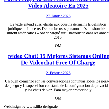
Paris
Vidéo Aléatoire En 2025
:
27.
27. Januar 2026
High
Januar
10
Le texte entend aussi élargir aux cousins germains la définition
2026
juridique de l’inceste. De nombreuses personnalités du showbiz –
Des
surtout américaines – ont débarqué sur Chatroulette dans les année
Meilleu
2010.
Sites
OM
De
¡vídeo Chat! 15 Mejores Sistemas Onlin
Chat
¡víde
De Videochat Free Of Charge
Vidéo
Chat
Aléatoir
2.
2. Februar 2026
15
En
Februar
Mejo
Un buen comienzo son las conversaciones continuas sobre los riesg
2026
2025
del juego y la supervisión constante de la configuración de privacid
Siste
y los chats de voz. Para mayor protección y
Onli
OM
De
Webdesign by www.lillo-design.de
Vide