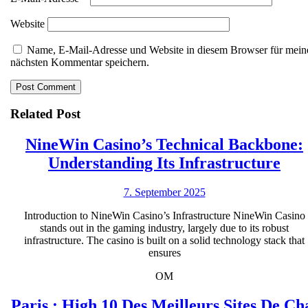
Website
Name, E-Mail-Adresse und Website in diesem Browser für mein
nächsten Kommentar speichern.
Related Post
NineWin Casino’s Technical Backbone:
Nin
Understanding Its Infrastructure
Cas
7.
7. September 2025
Tec
September
Bac
Introduction to NineWin Casino’s Infrastructure NineWin Casino
2025
stands out in the gaming industry, largely due to its robust
Und
infrastructure. The casino is built on a solid technology stack that
Its
ensures
Inf
OM
Paris : High 10 Des Meilleurs Sites De Ch