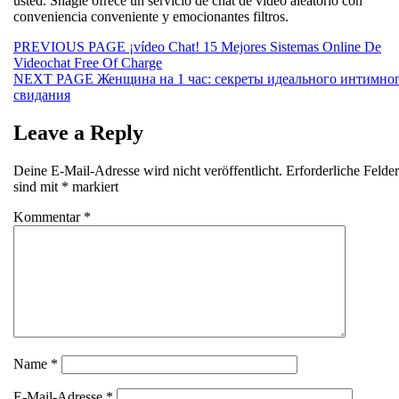
usted. Shagle ofrece un servicio de chat de video aleatorio con
conveniencia conveniente y emocionantes filtros.
Beitragsnavigation
Previous
PREVIOUS PAGE
¡vídeo Chat! 15 Mejores Sistemas Online De
post:
Videochat Free Of Charge
Next
NEXT PAGE
Женщина на 1 час: секреты идеального интимно
post:
свидания
Leave a Reply
Deine E-Mail-Adresse wird nicht veröffentlicht.
Erforderliche Felder
sind mit
*
markiert
Kommentar
*
Name
*
E-Mail-Adresse
*