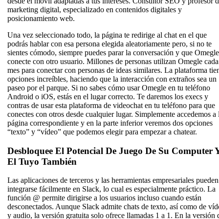
desde el móvil adaptadas a tus intereses. Consultor SEO y profesor 
marketing digital, especializado en contenidos digitales y
posicionamiento web.
Una vez seleccionado todo, la página te redirige al chat en el que
podrás hablar con esa persona elegida aleatoriamente pero, si no te
sientes cómodo, siempre puedes parar la conversación y que Omegle
conecte con otro usuario. Millones de personas utilizan Omegle cada
mes para conectar con personas de ideas similares. La plataforma tie
opciones increíbles, haciendo que la interacción con extraños sea un
paseo por el parque. Si no sabes cómo usar Omegle en tu teléfono
Android o iOS, estás en el lugar correcto. Te daremos los execs y
contras de usar esta plataforma de videochat en tu teléfono para que
conectes con otros desde cualquier lugar. Simplemente accedemos a 
página correspondiente y en la parte inferior veremos dos opciones
“texto” y “vídeo” que podemos elegir para empezar a chatear.
Desbloquee El Potencial De Juego De Su Computer 
El Tuyo También
Las aplicaciones de terceros y las herramientas empresariales pueden
integrarse fácilmente en Slack, lo cual es especialmente práctico. La
función @ permite dirigirse a los usuarios incluso cuando están
desconectados. Aunque Slack admite chats de texto, así como de víd
y audio, la versión gratuita solo ofrece llamadas 1 a 1. En la versión 