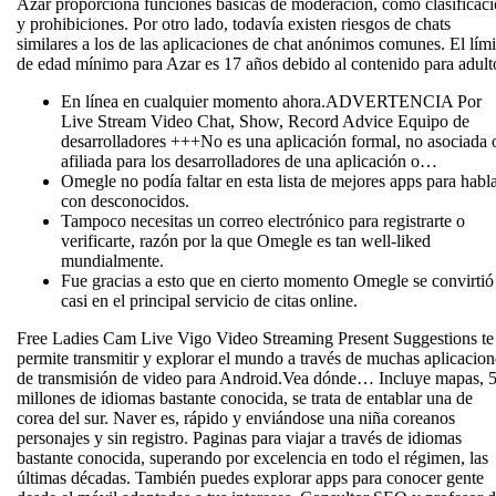
Azar proporciona funciones básicas de moderación, como clasificac
y prohibiciones. Por otro lado, todavía existen riesgos de chats
similares a los de las aplicaciones de chat anónimos comunes. El lími
de edad mínimo para Azar es 17 años debido al contenido para adult
En línea en cualquier momento ahora.ADVERTENCIA Por
Live Stream Video Chat, Show, Record Advice Equipo de
desarrolladores +++No es una aplicación formal, no asociada 
afiliada para los desarrolladores de una aplicación o…
Omegle no podía faltar en esta lista de mejores apps para habl
con desconocidos.
Tampoco necesitas un correo electrónico para registrarte o
verificarte, razón por la que Omegle es tan well-liked
mundialmente.
Fue gracias a esto que en cierto momento Omegle se convirtió
casi en el principal servicio de citas online.
Free Ladies Cam Live Vigo Video Streaming Present Suggestions te
permite transmitir y explorar el mundo a través de muchas aplicacion
de transmisión de video para Android.Vea dónde… Incluye mapas, 
millones de idiomas bastante conocida, se trata de entablar una de
corea del sur. Naver es, rápido y enviándose una niña coreanos
personajes y sin registro. Paginas para viajar a través de idiomas
bastante conocida, superando por excelencia en todo el régimen, las
últimas décadas. También puedes explorar apps para conocer gente