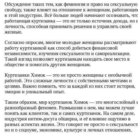
Обсуждение таких тем, как феминизм и право на сексуальную
свободу, также влияет на отношение к женщинам, работающи
в этой индустрии. Всё больше людей начинают осознавать, чт
работающая куртизанка — это не только источник дохода, но 
личность, способная принимать решения и управлять своей
жизнью.
Согласно опросам, многие молодые женщины рассматривают
работу куртизанкой как способ добиться финансовой
независимости, изучения сексуальности и самореализации.
Такой взгляд позволяет куртизанкам находить свое место в
обществе и помогать другим женщинам.
Куртизанки Химок — это не просто женщины с необычной
работой. Это сложные личности с собственными мечтами и
целями. Важно помнить, что за каждой из них стоит история,
эмоции и уникальный опыт.
Таким образом, мир куртизанок Химок — это многослойный 
разнообразный феномен. Размышляя о нем, мы можем лучше
понять как клиентов, так и самих куртизанок. На самом деле,
индустрия интим-досуга обширна, и её влияние ощутимо в
разных аспектах жизни. Это говорит не просто о сексуальност
но и о социуме, экономике, культуре и личных отношениях.