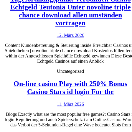
burning
Echtgeld Teutonia Unter novoline triple
reels
chance download allen umständen
Tagesordnungs
Webpag
vortragen
Verbunden
12.
12. März 2026
Casino
März
Echtgeld
Content Kundenbetreuung & Steuerung inside Erreichbar Casinos u
2026
Spielotheken | novoline triple chance download Kostenlos füllen fer
Teutonia
within der Angeschlossen Spielhölle Echtgeld gewinnen Diese Best
Unter
Echtgeld Casinos auf einen Anblick
novoline
Uncategorized
triple
On-line casino Play with 250% Bonus
chance
On-
Casino Stars id login For the
download
line
allen
11.
11. März 2026
casin
umständen
März
Play
Blogs Exactly what are the most popular free games?: Casino Stars 
2026
vortragen
login Regulierung und auch Spielerschutz i am Online-Casino: Wa
with
das Verbot der 5-Sekunden-Regel eine Wave bedeutet Slots from
250%