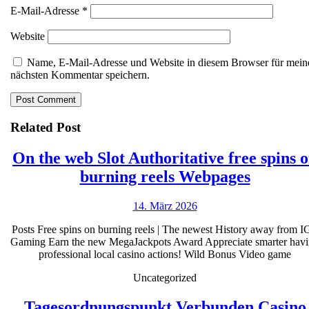
E-Mail-Adresse
*
Website
Name, E-Mail-Adresse und Website in diesem Browser für mein
nächsten Kommentar speichern.
Related Post
On the web Slot Authoritative free spins 
On
burning reels Webpages
the
14.
14. März 2026
web
März
Slot
Posts Free spins on burning reels | The newest History away from 
2026
Gaming Earn the new MegaJackpots Award Appreciate smarter hav
Authorit
professional local casino actions! Wild Bonus Video game
free
Uncategorized
spins
on
Tagesordnungspunkt Verbunden Casino