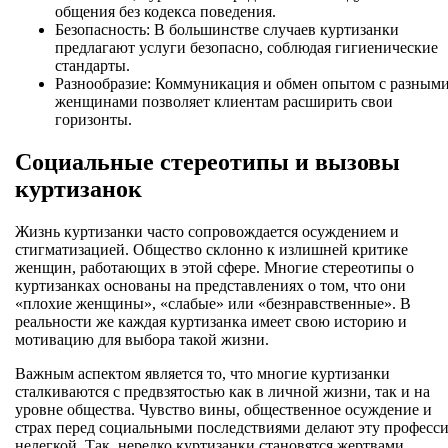
общения без кодекса поведения.
Безопасность: В большинстве случаев куртизанки
предлагают услуги безопасно, соблюдая гигиенические
стандарты.
Разнообразие: Коммуникация и обмен опытом с разным
женщинами позволяет клиентам расширить свои
горизонты.
Социальные стереотипы и вызовы
куртизанок
Жизнь куртизанки часто сопровождается осуждением и
стигматизацией. Общество склонно к излишней критике
женщин, работающих в этой сфере. Многие стереотипы о
куртизанках основаны на представлениях о том, что они
«плохие женщины», «слабые» или «безнравственные». В
реальности же каждая куртизанка имеет свою историю и
мотивацию для выбора такой жизни.
Важным аспектом является то, что многие куртизанки
сталкиваются с предвзятостью как в личной жизни, так и на
уровне общества. Чувство вины, общественное осуждение и
страх перед социальными последствиями делают эту професс
нелегкой. Так, нередко куртизанки становятся жертвами