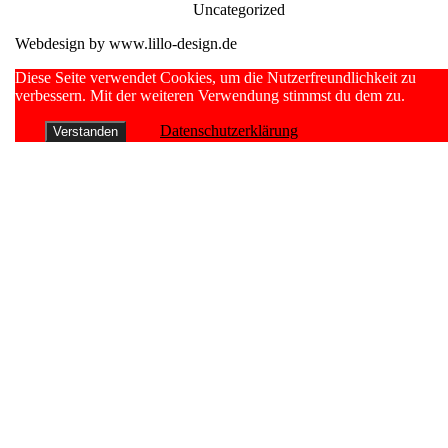
Uncategorized
Bonus
Webdesign by www.lillo-design.de
Casin
Stars
Scroll
Diese Seite verwendet Cookies, um die Nutzerfreundlichkeit zu
Up
verbessern. Mit der weiteren Verwendung stimmst du dem zu.
id
login
Datenschutzerklärung
Verstanden
For
the