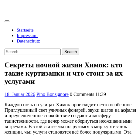
Skip
to
content
Open
Button
Startseite
Impressum
Datenschutz
Close
Search
Button
for:
Секреты ночной жизни Химок: кто
такие куртизанки и что стоит за их
услугами
18.
18. Januar 2026
Pino Bonsignore
0 Comments
11:39
Januar
Каждую ночь на улицах Химок происходит нечто особенное.
2026
Приглушенный свет уличных фонарей, звуки шагов на асфаль
и преувеличенное спокойствие создают атмосферу
таинственности, где вечер может обернуться неожиданными
встречами. В этой статье мы погрузимся в мир куртизанок —
женщин, чьи услуги становятся всё более популярными. Эта