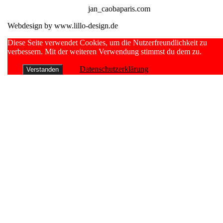
jan_caobaparis.com
Webdesign by www.lillo-design.de
Scroll
Diese Seite verwendet Cookies, um die Nutzerfreundlichkeit zu
Up
verbessern. Mit der weiteren Verwendung stimmst du dem zu.
Datenschutzerklärung
Verstanden