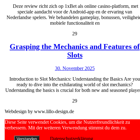
Februar
beste
Deze review richt zich op 1xBet als online casino-platform, met
2026
speciale aandacht voor de Android-app en de ervaring van
app
Nederlandse spelers. We behandelen gameplay, bonussen, veilighei
voor
mobiele functionaliteit en
Nederlandse
29
Android-
Grasping the Mechanics and Features of
gebruikers
Grasping
Slots
—
the
Review
30.
30. November 2025
Mechanics
November
and
Introduction to Slot Mechanics: Understanding the Basics Are you
2025
ready to dive into the exhilarating world of slot mechanics?
Features
Understanding the basics is crucial for both new and seasoned playe
of
29
Slots
Webdesign by www.lillo-design.de
Scroll
Diese Seite verwendet Cookies, um die Nutzerfreundlichkeit zu
Up
verbessern. Mit der weiteren Verwendung stimmst du dem zu.
Datenschutzerklärung
Verstanden