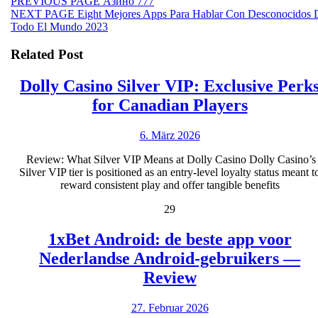
Beitragsnavigation
Previous
PREVIOUS PAGE
Азино 777
Next
post:
NEXT PAGE
Eight Mejores Apps Para Hablar Con Desconocidos 
post:
Todo El Mundo 2023
Related Post
Dolly Casino Silver VIP: Exclusive Perk
Dolly
for Canadian Players
Casino
6.
6. März 2026
Silver
März
VIP:
Review: What Silver VIP Means at Dolly Casino Dolly Casino’s
2026
Silver VIP tier is positioned as an entry-level loyalty status meant t
Exclusive
reward consistent play and offer tangible benefits
Perks
29
for
Canadian
1xBet Android: de beste app voor
Players
Nederlandse Android-gebruikers —
1xBet
Review
Android:
27.
27. Februar 2026
de