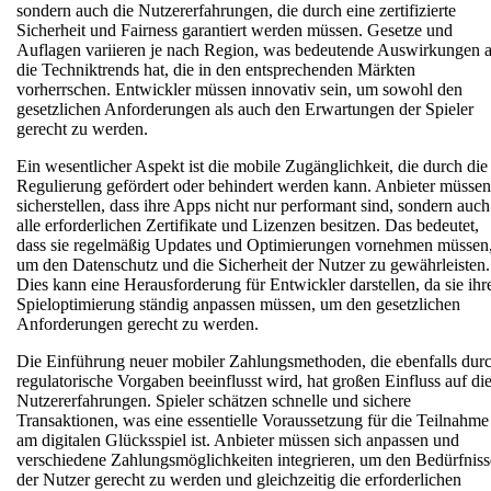
sondern auch die Nutzererfahrungen, die durch eine zertifizierte
Sicherheit und Fairness garantiert werden müssen. Gesetze und
Auflagen variieren je nach Region, was bedeutende Auswirkungen 
die Techniktrends hat, die in den entsprechenden Märkten
vorherrschen. Entwickler müssen innovativ sein, um sowohl den
gesetzlichen Anforderungen als auch den Erwartungen der Spieler
gerecht zu werden.
Ein wesentlicher Aspekt ist die mobile Zugänglichkeit, die durch die
Regulierung gefördert oder behindert werden kann. Anbieter müssen
sicherstellen, dass ihre Apps nicht nur performant sind, sondern auch
alle erforderlichen Zertifikate und Lizenzen besitzen. Das bedeutet,
dass sie regelmäßig Updates und Optimierungen vornehmen müssen
um den Datenschutz und die Sicherheit der Nutzer zu gewährleisten.
Dies kann eine Herausforderung für Entwickler darstellen, da sie ihr
Spieloptimierung ständig anpassen müssen, um den gesetzlichen
Anforderungen gerecht zu werden.
Die Einführung neuer mobiler Zahlungsmethoden, die ebenfalls dur
regulatorische Vorgaben beeinflusst wird, hat großen Einfluss auf di
Nutzererfahrungen. Spieler schätzen schnelle und sichere
Transaktionen, was eine essentielle Voraussetzung für die Teilnahme
am digitalen Glücksspiel ist. Anbieter müssen sich anpassen und
verschiedene Zahlungsmöglichkeiten integrieren, um den Bedürfnis
der Nutzer gerecht zu werden und gleichzeitig die erforderlichen