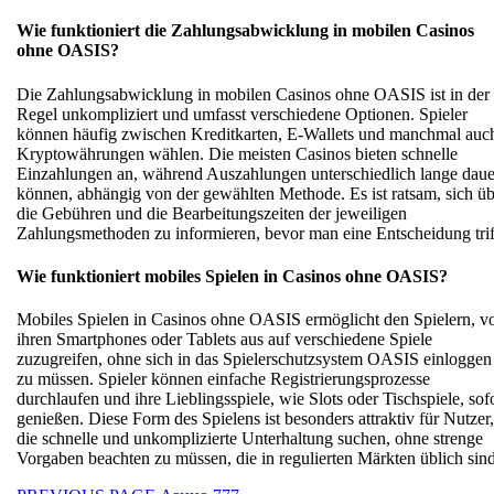
Wie funktioniert die Zahlungsabwicklung in mobilen Casinos
ohne OASIS?
Die Zahlungsabwicklung in mobilen Casinos ohne OASIS ist in der
Regel unkompliziert und umfasst verschiedene Optionen. Spieler
können häufig zwischen Kreditkarten, E-Wallets und manchmal auc
Kryptowährungen wählen. Die meisten Casinos bieten schnelle
Einzahlungen an, während Auszahlungen unterschiedlich lange dau
können, abhängig von der gewählten Methode. Es ist ratsam, sich üb
die Gebühren und die Bearbeitungszeiten der jeweiligen
Zahlungsmethoden zu informieren, bevor man eine Entscheidung trif
Wie funktioniert mobiles Spielen in Casinos ohne OASIS?
Mobiles Spielen in Casinos ohne OASIS ermöglicht den Spielern, v
ihren Smartphones oder Tablets aus auf verschiedene Spiele
zuzugreifen, ohne sich in das Spielerschutzsystem OASIS einloggen
zu müssen. Spieler können einfache Registrierungsprozesse
durchlaufen und ihre Lieblingsspiele, wie Slots oder Tischspiele, sof
genießen. Diese Form des Spielens ist besonders attraktiv für Nutzer,
die schnelle und unkomplizierte Unterhaltung suchen, ohne strenge
Vorgaben beachten zu müssen, die in regulierten Märkten üblich sind