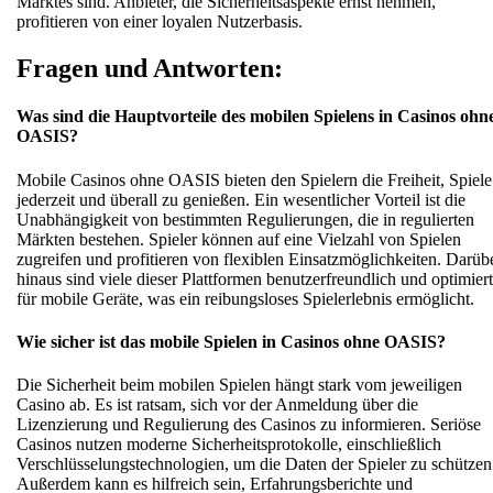
Marktes sind. Anbieter, die Sicherheitsaspekte ernst nehmen,
profitieren von einer loyalen Nutzerbasis.
Fragen und Antworten:
Was sind die Hauptvorteile des mobilen Spielens in Casinos ohn
OASIS?
Mobile Casinos ohne OASIS bieten den Spielern die Freiheit, Spiele
jederzeit und überall zu genießen. Ein wesentlicher Vorteil ist die
Unabhängigkeit von bestimmten Regulierungen, die in regulierten
Märkten bestehen. Spieler können auf eine Vielzahl von Spielen
zugreifen und profitieren von flexiblen Einsatzmöglichkeiten. Darüb
hinaus sind viele dieser Plattformen benutzerfreundlich und optimiert
für mobile Geräte, was ein reibungsloses Spielerlebnis ermöglicht.
Wie sicher ist das mobile Spielen in Casinos ohne OASIS?
Die Sicherheit beim mobilen Spielen hängt stark vom jeweiligen
Casino ab. Es ist ratsam, sich vor der Anmeldung über die
Lizenzierung und Regulierung des Casinos zu informieren. Seriöse
Casinos nutzen moderne Sicherheitsprotokolle, einschließlich
Verschlüsselungstechnologien, um die Daten der Spieler zu schützen
Außerdem kann es hilfreich sein, Erfahrungsberichte und