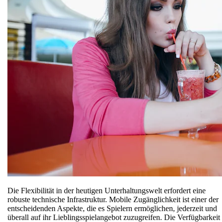
Die Flexibilität in der heutigen Unterhaltungswelt erfordert eine
robuste technische Infrastruktur. Mobile Zugänglichkeit ist einer der
entscheidenden Aspekte, die es Spielern ermöglichen, jederzeit und
überall auf ihr Lieblingsspielangebot zuzugreifen. Die Verfügbarkeit