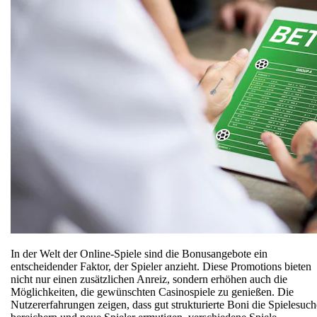
In der Welt der Online-Spiele sind die Bonusangebote ein
entscheidender Faktor, der Spieler anzieht. Diese Promotions bieten
nicht nur einen zusätzlichen Anreiz, sondern erhöhen auch die
Möglichkeiten, die gewünschten Casinospiele zu genießen. Die
Nutzererfahrungen zeigen, dass gut strukturierte Boni die Spielesuch