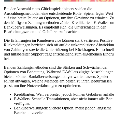
Bei der Auswahl eines Glücksspielanbieters spielen die
Auszahlungsmethoden eine entscheidende Rolle. Spieler legen Wert
auf eine breite Palette an Optionen, um ihre Gewinne zu erhalten. Z
den häufigsten Zahlungsmethoden zählen Kreditkarten, E-Wallets u
Banküberweisungen. Es empfiehlt sich, die Unterschiede in den
Bearbeitungszeiten und Gebühren zu beachten.
Die Erfahrungen im Kundenservice können stark variieren. Positive
Rückmeldungen beziehen sich oft auf die unkomplizierte Abwicklu
von Zahlungen sowie die Unterstützung bei Rückfragen. Ein schnell
und hilfsbereiter Support trägt entscheidend zum allgemeinen Eindr
bei.
Bei den Zahlungsmethoden sind die Stärken und Schwächen der
Optionen von Bedeutung. Während E-Wallets zügige Auszahlungen
bieten, können Banküberweisungen länger warten lassen. Spieler
sollten abwägen, welche Methode am besten zu ihren Bedürfnissen
passt, um ihre Nutzererfahrungen zu optimieren.
Kreditkarten: Weit verbreitet, jedoch können Gebühren anfalle
E-Wallets: Schnelle Transaktionen, aber nicht immer alle Boni
verfügbar.
Banküberweisungen: Sichere Option, meist jedoch langsame
Bearbeitungszeiten.