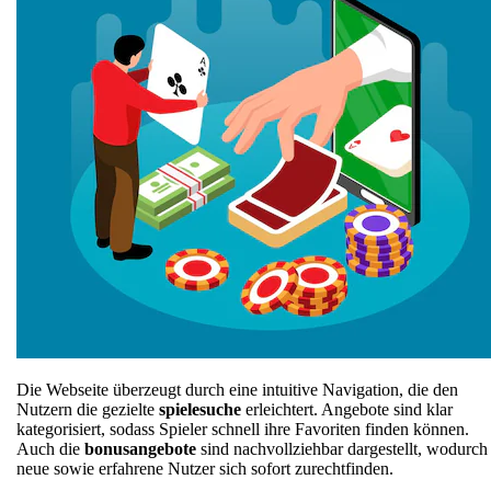
Die Webseite überzeugt durch eine intuitive Navigation, die den
Nutzern die gezielte
spielesuche
erleichtert. Angebote sind klar
kategorisiert, sodass Spieler schnell ihre Favoriten finden können.
Auch die
bonusangebote
sind nachvollziehbar dargestellt, wodurch
neue sowie erfahrene Nutzer sich sofort zurechtfinden.