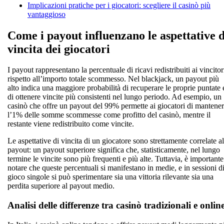
Implicazioni pratiche per i giocatori: scegliere il casinò più
vantaggioso
Come i payout influenzano le aspettative d
vincita dei giocatori
I payout rappresentano la percentuale di ricavi redistribuiti ai vincitor
rispetto all’importo totale scommesso. Nel blackjack, un payout più
alto indica una maggiore probabilità di recuperare le proprie puntate 
di ottenere vincite più consistenti nel lungo periodo. Ad esempio, un
casinò che offre un payout del 99% permette ai giocatori di mantene
l’1% delle somme scommesse come profitto del casinò, mentre il
restante viene redistribuito come vincite.
Le aspettative di vincita di un giocatore sono strettamente correlate al
payout: un payout superiore significa che, statisticamente, nel lungo
termine le vincite sono più frequenti e più alte. Tuttavia, è importante
notare che queste percentuali si manifestano in medie, e in sessioni d
gioco singole si può sperimentare sia una vittoria rilevante sia una
perdita superiore al payout medio.
Analisi delle differenze tra casinò tradizionali e onlin