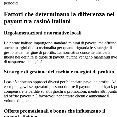
periodici.
Fattori che determinano la differenza nei
payout tra casinò italiani
Regolamentazioni e normative locali
Le norme italiane impongono standard minimi di payout, ma offrend
anche margini di discrezionalità per quanto riguarda le strategie di
gestione del margine di profitto. La normativa consente una certa
libertà nel definire le quote di payout, purché vengano mantenuti livel
di trasparenza e legalità.
Strategie di gestione del rischio e margini di profitto
I casinò adottano approcci diversi per bilanciare payout e profitti. Ad
esempio, gewisse operatori possono ridurre il payout nel blackjack p
compensare le perdite su altri giochi o promozioni, mentre altri punt
ad offrire payout più favorevoli per attrarre clienti e aumentare il
volume di gioco.
Offerte promozionali e bonus che influenzano il
payout effettivo