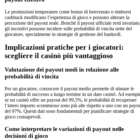
Le promozioni temporanee come bonus di benvenuto o rimborsi
cashback modificano l’esperienza di gioco e possono alterare la
percezione del payout reale. Benchè il payout ufficiale resti invariato
gli incentivi possono incidere sulle probabilità di vincita nette del
giocatore, specialmente in strategie di gestione del bankroll.
Implicazioni pratiche per i giocatori:
scegliere il casinò più vantaggioso
Valutazione dei payout medi in relazione alle
probabilità di vincita
Per un giocatore, conoscere il payout medio permette di stimare le
probabilità di successo a lungo termine in un dato casinò. Ad esempi
se un casinò offre un payout del 99,5%, le probabilità di recuperare
l’intero importo scommesso sono più alte rispetto a uno con un payo
del 97%. Questi dati sono fondamentali per pianificare strategie di
gioco consapevoli.
Come interpretare le variazioni di payout nelle
decisioni di gioco