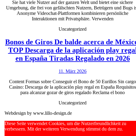
Mit
bon
Sie hat viele Nutzer auf der ganzen Welt und bietet eine sichere
2026
Umgebung, die frei von gefälschten Nutzern, Betrügern und Bugs is
Fremden
gam
Anonyme Videochat-Plattformen kombinieren persönliche
Auf
Interaktionen mit Privatsphäre. Verwenden
Chathub
Uncategorized
Bonos de Giros De balde acerca de Méxic
TOP Descarga de la aplicación play rega
B
en España Tiradas Regalado en 2026
d
11.
11. März 2026
G
März
D
Content Formas sobre Conseguir el Bono de 50 Eurillos Sin cargo
2026
Casino: Descarga de la aplicación play regal en España Requisitos
b
para alcanzar gozar de giros regalado Reclama el bono
a
Uncategorized
d
Webdesign by www.lillo-design.de
M
T
Scroll
Diese Seite verwendet Cookies, um die Nutzerfreundlichkeit zu
Up
verbessern. Mit der weiteren Verwendung stimmst du dem zu.
D