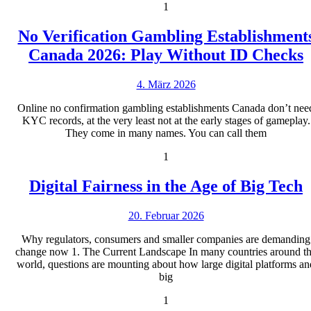
1
No Verification Gambling Establishment
Canada 2026: Play Without ID Checks
V
4.
4. März 2026
März
E
Online no confirmation gambling establishments Canada don’t nee
2026
KYC records, at the very least not at the early stages of gameplay.
They come in many names. You can call them
2
1
P
D
Digital Fairness in the Age of Big Tech
F
20.
20. Februar 2026
i
Februar
t
Why regulators, consumers and smaller companies are demanding
2026
change now 1. The Current Landscape In many countries around t
world, questions are mounting about how large digital platforms an
o
big
B
1