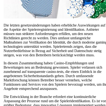
Die letzten gesetzesänderungen haben erhebliche Auswirkungen auf
die Aspekte der Spielerregistrierung und Identifikation. Anbieter
müssen nun striktere Anforderungen erfüllen, um den neuen
Richtlinien gerecht zu werden. Dies umfasst umfangreiche
Maßnahmen zur Verifikation der Identität, die durch moderne gamin
technologien unterstützt werden. Spielertrends zeigen, dass die
Nutzerbedürfnisse in Bezug auf Sicherheit und Datenschutz stetig
steigen, was von den Betreibern berücksichtigt werden muss.
In diesem Zusammenhang haben Casino-Empfehlungen und
Bewertungen neu an Bedeutung gewonnen. Spieler verlassen sich
zunehmend auf transparente casino-tests, die einen Einblick in die
angebotenen Sicherheitsstandards geben. Durch umfassende
Marktforschung können Betreiber besser verstehen, welche
Funktionen und Services von den Spielern bevorzugt werden, um ih
Angebote entsprechend anzupassen.
Die Entwicklung in der Branche erfordert eine kontinuierliche
Anpassung der Prozesse rund um die Spieleridentifikation. Es ist vo
größter Bedeutung, dass innovative Lösungen implementiert werden