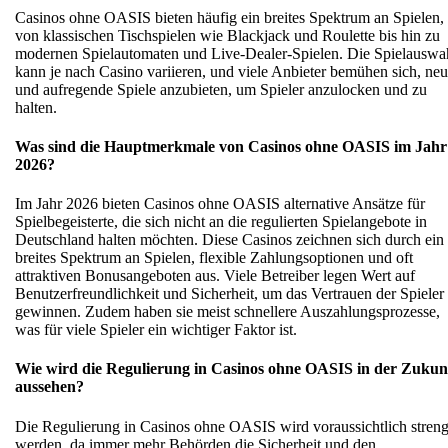
Casinos ohne OASIS bieten häufig ein breites Spektrum an Spielen,
von klassischen Tischspielen wie Blackjack und Roulette bis hin zu
modernen Spielautomaten und Live-Dealer-Spielen. Die Spielauswa
kann je nach Casino variieren, und viele Anbieter bemühen sich, ne
und aufregende Spiele anzubieten, um Spieler anzulocken und zu
halten.
Was sind die Hauptmerkmale von Casinos ohne OASIS im Jahr
2026?
Im Jahr 2026 bieten Casinos ohne OASIS alternative Ansätze für
Spielbegeisterte, die sich nicht an die regulierten Spielangebote in
Deutschland halten möchten. Diese Casinos zeichnen sich durch ein
breites Spektrum an Spielen, flexible Zahlungsoptionen und oft
attraktiven Bonusangeboten aus. Viele Betreiber legen Wert auf
Benutzerfreundlichkeit und Sicherheit, um das Vertrauen der Spieler
gewinnen. Zudem haben sie meist schnellere Auszahlungsprozesse,
was für viele Spieler ein wichtiger Faktor ist.
Wie wird die Regulierung in Casinos ohne OASIS in der Zukun
aussehen?
Die Regulierung in Casinos ohne OASIS wird voraussichtlich streng
werden, da immer mehr Behörden die Sicherheit und den