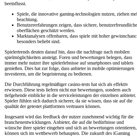
beeinflusst.
Spiele, die innovative gaming-technologien nutzen, ziehen me
beachtung.
Benutzererfahrungen zeigen, dass sichere, benutzerfreundlich
oberflächen geschätzt werden.
Marktanalysen offenbaren, dass spiele mit hoher gewinnchanc
besonders beliebt sind.
Spielertrends deuten darauf hin, dass die nachfrage nach mobilen
spielmöglichkeiten ansteigt. Foren und bewertungen belegen, dass
immer mehr nutzer ihre spielerlebnisse auf smartphones und tablets
genießen. Dies hat zur folge, dass anbieter in mobile optimierungen
investieren, um die begeisterung zu bedienen.
Die Durchführung regelmäßiger casino-tests hat sich als effektiv
erwiesen. Diese tests liefern nicht nur bewertungen, sondern auch
tiefgehende einblicke in die serviceleistungen der einzelnen anbieter.
Spieler fühlen sich dadurch sicherer, da sie wissen, dass sie auf die
qualität der getestet plattformen vertrauen können.
Insgesamt wird das feedback der nutzer zunehmend wichtig für die
branchenentwicklungen. Anbieter, die auf die bedürfnisse und
wünsche ihrer spieler eingehen und sich an bewertungen orientieren,
können sich im wettbewerb behaupten. Die zukunft des iGaming