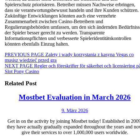
Spielerschutz priorisieren. Betreiber müssen Nachweise erbringen,
dass sie verantwortungsbewusst handeln und ihre Kunden schützen.
Zukünftige Entwicklungen könnten auch eine vermehrte
Zusammenarbeit zwischen Casino-Betreibern und
Regulierungsbehörden umfassen, um den sich ändernden Bedürfnis
der Spieler besser gerecht zu werden. Transparente
Informationspflichten und verbesserte Spieleridentitätskontrollen
könnten ebenfalls Einzug halten.
Beitragsnavigation
Previous
PREVIOUS PAGE
Zalety i wady korzystania z kasyna Vegas co
post:
musisz wiedzieć przed grą
Next
NEXT PAGE
Regler och föreskrifter för säkerhet och licensiering p
post:
Slot Pony Casino
Related Post
Mo
Mostbet Evaluation in March 2026
Ev
9.
9. März 2026
in
März
Ma
Get in on the activity by joining Mostbet today! Established in 200
2026
they have actually gradually expanded throughout the years and n
20
give their services to over 1,000,000 users worldwide.