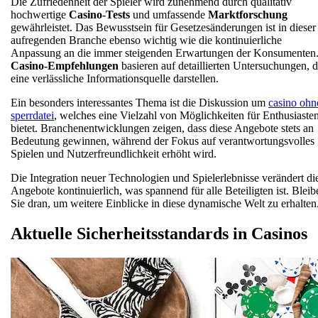
Die Zufriedenheit der Spieler wird zunehmend durch qualitativ
hochwertige
Casino-Tests
und umfassende
Marktforschung
gewährleistet. Das Bewusstsein für Gesetzesänderungen ist in dieser
aufregenden Branche ebenso wichtig wie die kontinuierliche
Anpassung an die immer steigenden Erwartungen der Konsumenten
Casino-Empfehlungen
basieren auf detaillierten Untersuchungen, d
eine verlässliche Informationsquelle darstellen.
Ein besonders interessantes Thema ist die Diskussion um
casino ohn
sperrdatei
, welches eine Vielzahl von Möglichkeiten für Enthusiaste
bietet. Branchenentwicklungen zeigen, dass diese Angebote stets an
Bedeutung gewinnen, während der Fokus auf verantwortungsvolles
Spielen und Nutzerfreundlichkeit erhöht wird.
Die Integration neuer Technologien und Spielerlebnisse verändert di
Angebote kontinuierlich, was spannend für alle Beteiligten ist. Bleib
Sie dran, um weitere Einblicke in diese dynamische Welt zu erhalten
Aktuelle Sicherheitsstandards in Casinos