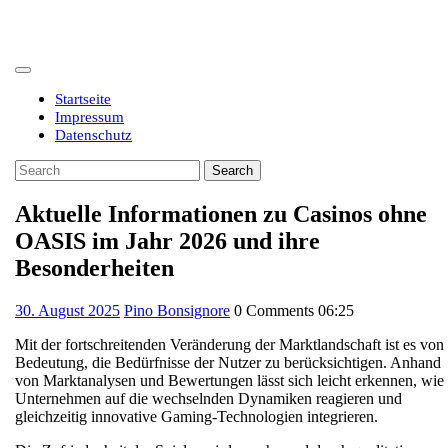
Skip
to
content
Open
Button
Startseite
Impressum
Datenschutz
Close
Search
Button
for:
Aktuelle Informationen zu Casinos ohne
OASIS im Jahr 2026 und ihre
Besonderheiten
30.
30. August 2025
Pino Bonsignore
0 Comments
06:25
August
Mit der fortschreitenden Veränderung der Marktlandschaft ist es von
2025
Bedeutung, die Bedürfnisse der Nutzer zu berücksichtigen. Anhand
von Marktanalysen und Bewertungen lässt sich leicht erkennen, wie
Unternehmen auf die wechselnden Dynamiken reagieren und
gleichzeitig innovative Gaming-Technologien integrieren.