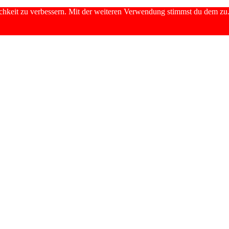
chkeit zu verbessern. Mit der weiteren Verwendung stimmst du dem zu