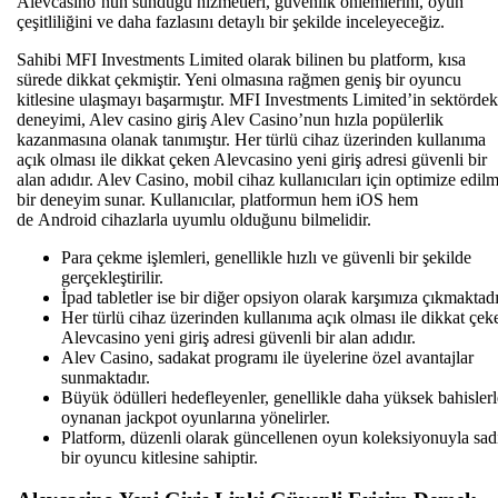
Alevcasino’nun sunduğu hizmetleri, güvenlik önlemlerini, oyun
çeşitliliğini ve daha fazlasını detaylı bir şekilde inceleyeceğiz.
Sahibi MFI Investments Limited olarak bilinen bu platform, kısa
sürede dikkat çekmiştir. Yeni olmasına rağmen geniş bir oyuncu
kitlesine ulaşmayı başarmıştır. MFI Investments Limited’in sektördek
deneyimi, Alev casino giriş Alev Casino’nun hızla popülerlik
kazanmasına olanak tanımıştır. Her türlü cihaz üzerinden kullanıma
açık olması ile dikkat çeken Alevcasino yeni giriş adresi güvenli bir
alan adıdır. Alev Casino, mobil cihaz kullanıcıları için optimize edilm
bir deneyim sunar. Kullanıcılar, platformun hem iOS hem
de Android cihazlarla uyumlu olduğunu bilmelidir.
Para çekme işlemleri, genellikle hızlı ve güvenli bir şekilde
gerçekleştirilir.
İpad tabletler ise bir diğer opsiyon olarak karşımıza çıkmaktadı
Her türlü cihaz üzerinden kullanıma açık olması ile dikkat çek
Alevcasino yeni giriş adresi güvenli bir alan adıdır.
Alev Casino, sadakat programı ile üyelerine özel avantajlar
sunmaktadır.
Büyük ödülleri hedefleyenler, genellikle daha yüksek bahislerl
oynanan jackpot oyunlarına yönelirler.
Platform, düzenli olarak güncellenen oyun koleksiyonuyla sad
bir oyuncu kitlesine sahiptir.