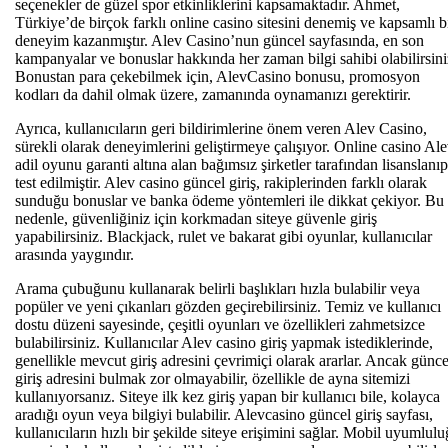
seçenekler de güzel spor etkinliklerini kapsamaktadır. Ahmet,
Türkiye’de birçok farklı online casino sitesini denemiş ve kapsamlı b
deneyim kazanmıştır. Alev Casino’nun güncel sayfasında, en son
kampanyalar ve bonuslar hakkında her zaman bilgi sahibi olabilirsini
Bonustan para çekebilmek için, AlevCasino bonusu, promosyon
kodları da dahil olmak üzere, zamanında oynamanızı gerektirir.
Ayrıca, kullanıcıların geri bildirimlerine önem veren Alev Casino,
sürekli olarak deneyimlerini geliştirmeye çalışıyor. Online casino Ale
adil oyunu garanti altına alan bağımsız şirketler tarafından lisanslanıp
test edilmiştir. Alev casino güncel giriş, rakiplerinden farklı olarak
sunduğu bonuslar ve banka ödeme yöntemleri ile dikkat çekiyor. Bu
nedenle, güvenliğiniz için korkmadan siteye güvenle giriş
yapabilirsiniz. Blackjack, rulet ve bakarat gibi oyunlar, kullanıcılar
arasında yaygındır.
Arama çubuğunu kullanarak belirli başlıkları hızla bulabilir veya
popüler ve yeni çıkanları gözden geçirebilirsiniz. Temiz ve kullanıcı
dostu düzeni sayesinde, çeşitli oyunları ve özellikleri zahmetsizce
bulabilirsiniz. Kullanıcılar Alev casino giriş yapmak istediklerinde,
genellikle mevcut giriş adresini çevrimiçi olarak ararlar. Ancak günce
giriş adresini bulmak zor olmayabilir, özellikle de ayna sitemizi
kullanıyorsanız. Siteye ilk kez giriş yapan bir kullanıcı bile, kolayca
aradığı oyun veya bilgiyi bulabilir. Alevcasino güncel giriş sayfası,
kullanıcıların hızlı bir şekilde siteye erişimini sağlar. Mobil uyumlul