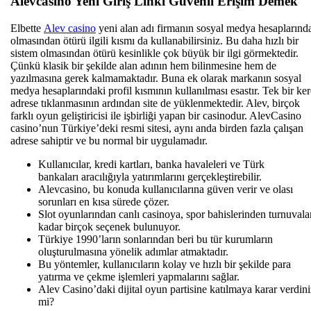
Alevcasino Yeni Giriş Linki Güvenli Erişim Demek
Elbette
Alev casino
yeni alan adı firmanın sosyal medya hesaplarınd
olmasından ötürü ilgili kısmı da kullanabilirsiniz. Bu daha hızlı bir
sistem olmasından ötürü kesinlikle çok büyük bir ilgi görmektedir.
Çünkü klasik bir şekilde alan adının hem bilinmesine hem de
yazılmasına gerek kalmamaktadır. Buna ek olarak markanın sosyal
medya hesaplarındaki profil kısmının kullanılması esastır. Tek bir ker
adrese tıklanmasının ardından site de yüklenmektedir. Alev, birçok
farklı oyun geliştiricisi ile işbirliği yapan bir casinodur. AlevCasino
casino’nun Türkiye’deki resmi sitesi, aynı anda birden fazla çalışan
adrese sahiptir ve bu normal bir uygulamadır.
Kullanıcılar, kredi kartları, banka havaleleri ve Türk
bankaları aracılığıyla yatırımlarını gerçekleştirebilir.
Alevcasino, bu konuda kullanıcılarına güven verir ve olası
sorunları en kısa sürede çözer.
Slot oyunlarından canlı casinoya, spor bahislerinden turnuvala
kadar birçok seçenek bulunuyor.
Türkiye 1990’ların sonlarından beri bu tür kurumların
oluşturulmasına yönelik adımlar atmaktadır.
Bu yöntemler, kullanıcıların kolay ve hızlı bir şekilde para
yatırma ve çekme işlemleri yapmalarını sağlar.
Alev Casino’daki dijital oyun partisine katılmaya karar verdini
mi?