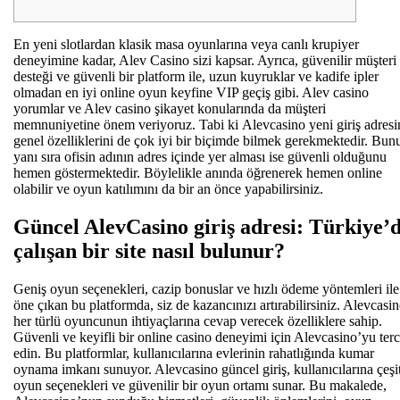
En yeni slotlardan klasik masa oyunlarına veya canlı krupiyer
deneyimine kadar, Alev Casino sizi kapsar. Ayrıca, güvenilir müşteri
desteği ve güvenli bir platform ile, uzun kuyruklar ve kadife ipler
olmadan en iyi online oyun keyfine VIP geçiş gibi. Alev casino
yorumlar ve Alev casino şikayet konularında da müşteri
memnuniyetine önem veriyoruz. Tabi ki Alevcasino yeni giriş adresi
genel özelliklerini de çok iyi bir biçimde bilmek gerekmektedir. Bun
yanı sıra ofisin adının adres içinde yer alması ise güvenli olduğunu
hemen göstermektedir. Böylelikle anında öğrenerek hemen online
olabilir ve oyun katılımını da bir an önce yapabilirsiniz.
Güncel AlevCasino giriş adresi: Türkiye’
çalışan bir site nasıl bulunur?
Geniş oyun seçenekleri, cazip bonuslar ve hızlı ödeme yöntemleri ile
öne çıkan bu platformda, siz de kazancınızı artırabilirsiniz. Alevcasin
her türlü oyuncunun ihtiyaçlarına cevap verecek özelliklere sahip.
Güvenli ve keyifli bir online casino deneyimi için Alevcasino’yu terc
edin. Bu platformlar, kullanıcılarına evlerinin rahatlığında kumar
oynama imkanı sunuyor. Alevcasino güncel giriş, kullanıcılarına çeşit
oyun seçenekleri ve güvenilir bir oyun ortamı sunar. Bu makalede,