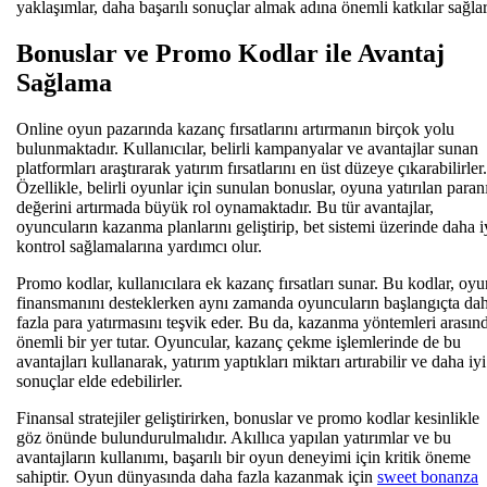
yaklaşımlar, daha başarılı sonuçlar almak adına önemli katkılar sağlar
Bonuslar ve Promo Kodlar ile Avantaj
Sağlama
Online oyun pazarında kazanç fırsatlarını artırmanın birçok yolu
bulunmaktadır. Kullanıcılar, belirli kampanyalar ve avantajlar sunan
platformları araştırarak yatırım fırsatlarını en üst düzeye çıkarabilirler.
Özellikle, belirli oyunlar için sunulan bonuslar, oyuna yatırılan paran
değerini artırmada büyük rol oynamaktadır. Bu tür avantajlar,
oyuncuların kazanma planlarını geliştirip, bet sistemi üzerinde daha i
kontrol sağlamalarına yardımcı olur.
Promo kodlar, kullanıcılara ek kazanç fırsatları sunar. Bu kodlar, oyu
finansmanını desteklerken aynı zamanda oyuncuların başlangıçta da
fazla para yatırmasını teşvik eder. Bu da, kazanma yöntemleri arasın
önemli bir yer tutar. Oyuncular, kazanç çekme işlemlerinde de bu
avantajları kullanarak, yatırım yaptıkları miktarı artırabilir ve daha iyi
sonuçlar elde edebilirler.
Finansal stratejiler geliştirirken, bonuslar ve promo kodlar kesinlikle
göz önünde bulundurulmalıdır. Akıllıca yapılan yatırımlar ve bu
avantajların kullanımı, başarılı bir oyun deneyimi için kritik öneme
sahiptir. Oyun dünyasında daha fazla kazanmak için
sweet bonanza