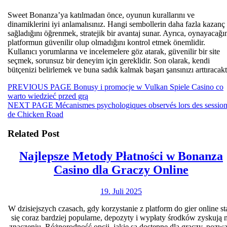
Sweet Bonanza’ya katılmadan önce, oyunun kurallarını ve
dinamiklerini iyi anlamalısınız. Hangi sembollerin daha fazla kazanç
sağladığını öğrenmek, stratejik bir avantaj sunar. Ayrıca, oynayacağı
platformun güvenilir olup olmadığını kontrol etmek önemlidir.
Kullanıcı yorumlarına ve incelemelere göz atarak, güvenilir bir site
seçmek, sorunsuz bir deneyim için gereklidir. Son olarak, kendi
bütçenizi belirlemek ve buna sadık kalmak başarı şansınızı arttıracaktı
Beitragsnavigation
Previous
PREVIOUS PAGE
Bonusy i promocje w Vulkan Spiele Casino co
post:
warto wiedzieć przed grą
Next
NEXT PAGE
Mécanismes psychologiques observés lors des sessio
post:
de Chicken Road
Related Post
Najlepsze Metody Płatności w Bonanza
Najleps
Casino dla Graczy Online
Metod
19.
19. Juli 2025
Płatnoś
Juli
w
W dzisiejszych czasach, gdy korzystanie z platform do gier online st
2025
się coraz bardziej popularne, depozyty i wypłaty środków zyskują 
Bonanz
znaczeniu. Różnorodność opcji, jakie są dostępne dla graczy, pozwa