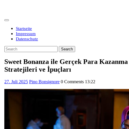
Skip
to
content
Open
Button
Startseite
Impressum
Datenschutz
Close
Search
Button
for:
Sweet Bonanza ile Gerçek Para Kazanma
Stratejileri ve İpuçları
27.
27. Juli 2025
Pino Bonsignore
0 Comments
13:22
Juli
2025