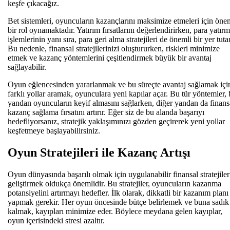
keşfe çıkacağız.
Bet sistemleri, oyuncuların kazançlarını maksimize etmeleri için öne
bir rol oynamaktadır. Yatırım fırsatlarını değerlendirirken, para yatır
işlemlerinin yanı sıra, para geri alma stratejileri de önemli bir yer tutar
Bu nedenle, finansal stratejilerinizi oluştururken, riskleri minimize
etmek ve kazanç yöntemlerini çeşitlendirmek büyük bir avantaj
sağlayabilir.
Oyun eğlencesinden yararlanmak ve bu süreçte avantaj sağlamak içi
farklı yollar aramak, oyunculara yeni kapılar açar. Bu tür yöntemler, 
yandan oyuncuların keyif almasını sağlarken, diğer yandan da finans
kazanç sağlama fırsatını artırır. Eğer siz de bu alanda başarıyı
hedefliyorsanız, stratejik yaklaşımınızı gözden geçirerek yeni yollar
keşfetmeye başlayabilirsiniz.
Oyun Stratejileri ile Kazanç Artışı
Oyun dünyasında başarılı olmak için uygulanabilir finansal stratejiler
geliştirmek oldukça önemlidir. Bu stratejiler, oyuncuların kazanma
potansiyelini artırmayı hedefler. İlk olarak, dikkatli bir kazanım planı
yapmak gerekir. Her oyun öncesinde bütçe belirlemek ve buna sadık
kalmak, kayıpları minimize eder. Böylece meydana gelen kayıplar,
oyun içerisindeki stresi azaltır.