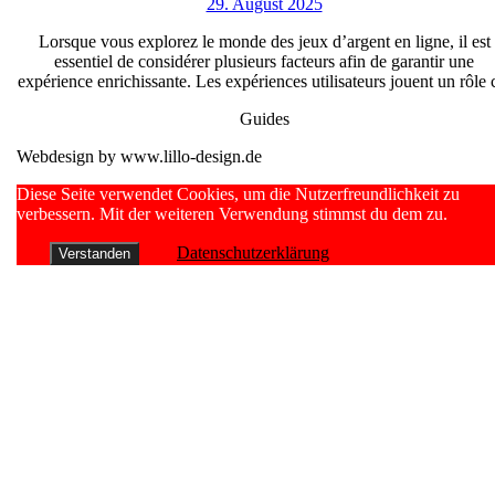
29.
29. August 2025
meilleur
August
casino
Lorsque vous explorez le monde des jeux d’argent en ligne, il est
2025
essentiel de considérer plusieurs facteurs afin de garantir une
en
expérience enrichissante. Les expériences utilisateurs jouent un rôle 
ligne
Guides
en
Webdesign by www.lillo-design.de
France
pour
Scroll
Diese Seite verwendet Cookies, um die Nutzerfreundlichkeit zu
Up
verbessern. Mit der weiteren Verwendung stimmst du dem zu.
des
expériences
Datenschutzerklärung
Verstanden
de
jeu
inoubliables