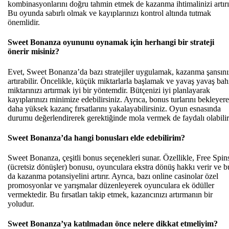
kombinasyonlarını doğru tahmin etmek de kazanma ihtimalinizi artırı
Bu oyunda sabırlı olmak ve kayıplarınızı kontrol altında tutmak
önemlidir.
Sweet Bonanza oyununu oynamak için herhangi bir strateji
önerir misiniz?
Evet, Sweet Bonanza’da bazı stratejiler uygulamak, kazanma şansını
artırabilir. Öncelikle, küçük miktarlarla başlamak ve yavaş yavaş bah
miktarınızı artırmak iyi bir yöntemdir. Bütçenizi iyi planlayarak
kayıplarınızı minimize edebilirsiniz. Ayrıca, bonus turlarını bekleyer
daha yüksek kazanç fırsatlarını yakalayabilirsiniz. Oyun esnasında
durumu değerlendirerek gerektiğinde mola vermek de faydalı olabilir
Sweet Bonanza’da hangi bonusları elde edebilirim?
Sweet Bonanza, çeşitli bonus seçenekleri sunar. Özellikle, Free Spin
(ücretsiz dönüşler) bonusu, oyunculara ekstra dönüş hakkı verir ve b
da kazanma potansiyelini artırır. Ayrıca, bazı online casinolar özel
promosyonlar ve yarışmalar düzenleyerek oyunculara ek ödüller
vermektedir. Bu fırsatları takip etmek, kazancınızı artırmanın bir
yoludur.
Sweet Bonanza’ya katılmadan önce nelere dikkat etmeliyim?