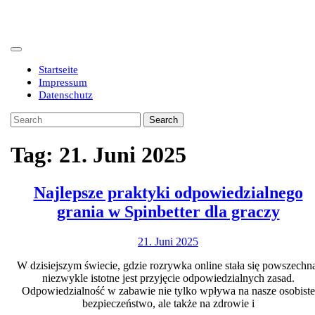
Skip
to
content
Open
Button
Startseite
Impressum
Datenschutz
Close
Search
Button
for:
Tag:
21. Juni 2025
Najlepsze praktyki odpowiedzialnego
Najl
grania w Spinbetter dla graczy
prak
21.
21. Juni 2025
odpo
Juni
gran
W dzisiejszym świecie, gdzie rozrywka online stała się powszechna
2025
niezwykle istotne jest przyjęcie odpowiedzialnych zasad.
w
Odpowiedzialność w zabawie nie tylko wpływa na nasze osobiste
Spin
bezpieczeństwo, ale także na zdrowie i