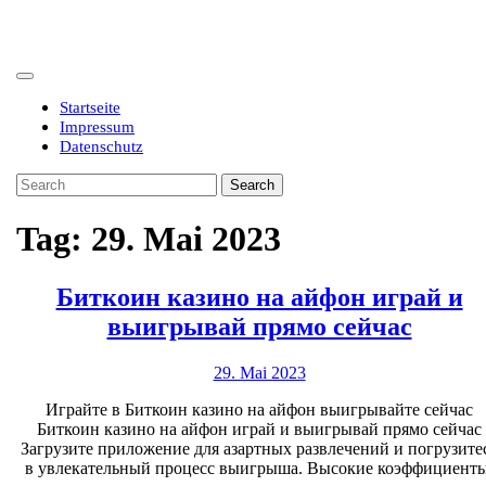
Skip
to
content
Open
Button
Startseite
Impressum
Datenschutz
Close
Search
Button
for:
Tag:
29. Mai 2023
Биткоин казино на айфон играй и
Битко
выигрывай прямо сейчас
казин
29.
29. Mai 2023
на
Mai
айфон
Играйте в Биткоин казино на айфон выигрывайте сейчас
2023
Биткоин казино на айфон играй и выигрывай прямо сейчас
играй
Загрузите приложение для азартных развлечений и погрузите
и
в увлекательный процесс выигрыша. Высокие коэффициенты