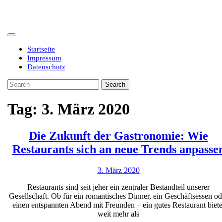
Skip
to
content
Open
Button
Startseite
Impressum
Datenschutz
Close
Search
Button
for:
Tag:
3. März 2020
Die Zukunft der Gastronomie: Wie
Restaurants sich an neue Trends anpasse
3.
3. März 2020
März
Restaurants sind seit jeher ein zentraler Bestandteil unserer
2020
Gesellschaft. Ob für ein romantisches Dinner, ein Geschäftsessen od
einen entspannten Abend mit Freunden – ein gutes Restaurant biete
weit mehr als