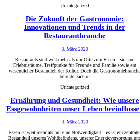
Uncategorized
Die Zukunft der Gastronomie:
Innovationen und Trends in der
Die
Restaurantbranche
Zukunft
3.
3. März 2020
der
März
Gastronom
Restaurants sind weit mehr als nur Orte zum Essen – sie sind
2020
Erlebnisräume, Treffpunkte für Freunde und Familie sowie ein
Innovatio
wesentlicher Bestandteil der Kultur. Doch die Gastronomiebranch
und
befindet sich in
Trends
Uncategorized
in
Ernährung und Gesundheit: Wie unsere
der
Essgewohnheiten unser Leben beeinflusse
Restauran
3.
3. März 2020
März
Essen ist weit mehr als nur eine Notwendigkeit – es ist ein zentrale
2020
Bestandteil unseres Wohlbefindens, unserer Energieversorgung un