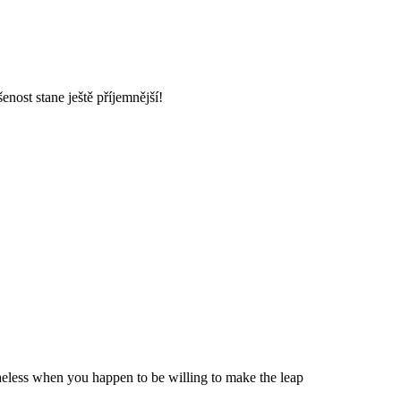
enost stane ještě příjemnější!
ry
heless when you happen to be willing to make the leap