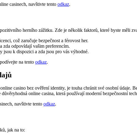
line casinech, navštivte tento
odkaz
.
pozitivního herního zážitku. Zde je několik faktorů, které byste měli zvá
icenci, což zaručuje bezpečnost a férovost her.
i a zda odpovídají vašim preferencím.
y jsou k dispozici a zda jsou pro vás výhodné.
podívejte na tento
odkaz
.
dajů
nline casino bez ověření identity, je touha chránit své osobní údaje. Be
e důvěryhodná online casina, která používají moderní bezpečnostní tech
inech, navštivte tento
odkaz
.
ků, jak na to: