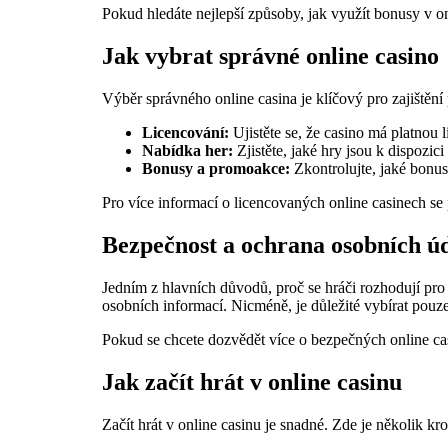
Pokud hledáte nejlepší způsoby, jak využít bonusy v on
Jak vybrat správné online casino
Výběr správného online casina je klíčový pro zajištění 
Licencování:
Ujistěte se, že casino má platnou l
Nabídka her:
Zjistěte, jaké hry jsou k dispozic
Bonusy a promoakce:
Zkontrolujte, jaké bonus
Pro více informací o licencovaných online casinech se 
Bezpečnost a ochrana osobních ú
Jedním z hlavních důvodů, proč se hráči rozhodují pro o
osobních informací. Nicméně, je důležité vybírat pouz
Pokud se chcete dozvědět více o bezpečných online cas
Jak začít hrát v online casinu
Začít hrát v online casinu je snadné. Zde je několik kro