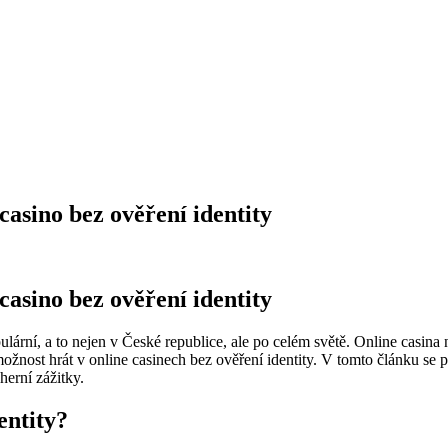
casino bez ověření identity
casino bez ověření identity
lární, a to nejen v České republice, ale po celém světě. Online casina n
možnost hrát v online casinech bez ověření identity. V tomto článku se
herní zážitky.
entity?