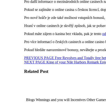
Pro další informace o mezinárodních online casinech n
Pokud se zajímáte o online casina s českou licencí, do
Pro nové hráče je zde také možnost vstupních bonusů, 
Hraní v online casinech je skvělý způsob, jak se pobavi
Pokud máte zájem o kasina bez vkladu, pak je tento
od
Pro více informací o českých casinech a online casino b
Pokud hledáte narozeninové bonusy, neváhejte a proz
Beitragsnavigation
Previous
PREVIOUS PAGE
Free Revolves and Totally free bet
Next
post:
NEXT PAGE
King of your Nile Harbors Remark Enjoy
post:
Related Post
Blogs Winnings and you will Incentives Other Games o