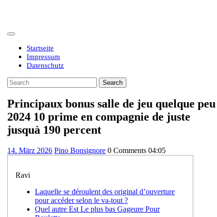
Skip
to
content
Open
Button
Startseite
Impressum
Datenschutz
Close
Search
Button
for:
Principaux bonus salle de jeu quelque peu
2024 10 prime en compagnie de juste
jusquà 190 percent
14.
14. März 2026
Pino Bonsignore
0 Comments
04:05
März
2026
Ravi
Laquelle se déroulent des original d’ouverture
pour accéder selon le va-tout ?
Quel autre Est Le plus bas Gageure Pour