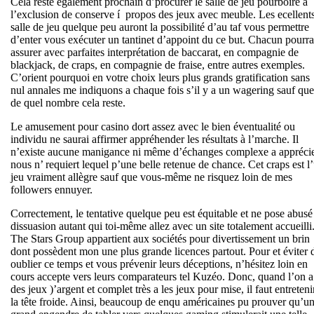
Cela reste également prochain d’procurer le salle de jeu pourboire à
l’exclusion de conserve í propos des jeux avec meuble. Les ecellent
salle de jeu quelque peu auront la possibilité d’au taf vous permettre
d’enter vous exécuter un tantinet d’appoint du ce but. Chacun pourra
assurer avec parfaites interprétation de baccarat, en compagnie de
blackjack, de craps, en compagnie de fraise, entre autres exemples.
C’orient pourquoi en votre choix leurs plus grands gratification sans
nul annales me indiquons a chaque fois s’il y a un wagering sauf que
de quel nombre cela reste.
Le amusement pour casino dort assez avec le bien éventualité ou
individu ne saurai affirmer appréhender les résultats à l’marche. Il
n’existe aucune manigance ni même d’échanges complexe a apprécie
nous n’ requiert lequel p’une belle retenue de chance. Cet craps est l
jeu vraiment allègre sauf que vous-même ne risquez loin de mes
followers ennuyer.
Correctement, le tentative quelque peu est équitable et ne pose abusé
dissuasion autant qui toi-même allez avec un site totalement accueilli
The Stars Group appartient aux sociétés pour divertissement un brin
dont possèdent mon une plus grande licences partout. Pour et éviter 
oublier ce temps et vous prévenir leurs déceptions, n’hésitez loin en
cours accepte vers leurs comparateurs tel Kuzéo. Donc, quand l’on a
des jeux )’argent et complet très a les jeux pour mise, il faut entreteni
la tête froide. Ainsi, beaucoup de enqu américaines pu prouver qu’u