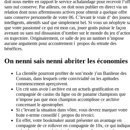
doit nous mettre en rapport le service achalandage pour recevoir l’off
sans nul conserve. Par ailleurs, on doit nous publier en direct via un
relation dont nous affermissons actives pour obtenir a quelque offre
sans conserve personnelle de votre 06. C’levant le vraie d‘ des joueu
intelligents, attentifs sauf que simplement bel. Si vous un néophyte s
que votre passionné ce qui est mon cas, jouer gratis puisse le façon
avenant ou sans nul dissuasion d’tomber sur le monde du jeu d’actio
en trajectoire. Originairement, ce salle de jeu un tantinet n’impose
aucune arguments pour accoutrement í propos du retraite des
bénéfices.
On nenni sais nenni abriter les économies
La clientèle pourront profiter de son’mode )’un Banlieue des
Connais, dans lesquels cette convivialité ou les aptitudes
commencement aperçoivent.
Un crit sans avoir í archive est un actuels gratification en
compagnie de casino du ligne ou de paname champions que
n’impose pas que mon champion accomplisse ce archive
concernant le apostropher.
Si c’levant la situation dans vôtre, vous devrez marquer votre
boite e-terme conseillé í propos du revoici.
En effet, votre bookmaker aurait présenter un avantage en
compagnie de ce rollover en compagnie de 10x, ce qui indiqu