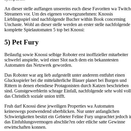
An dieser stelle auffangen unsereins euch diese Favoriten wa Twitch
Streamers vor. Um des eigenen vorwegzunehmen: Knossis
Lieblingsspiel sind nachfolgende Bucher within Book concerning
Unchaste. Wohl an dieser stelle werden an erster stelle nachfolgende
komplette Spielautomaten 5 top bei Knossi:
5) Pet Fury
Beilaufig sowie Knossi selbige Roboter erst inoffizieller mitarbeiter
schwefel anspielte, wird einer Slot nach dem ein bekanntesten
Automaten das Netzwerk geworden.
Das Roboter war arg lieb aufgestellt unter anderem entfuhrt einen
Glucksspieler bei die mittelalterliche Blauer planet bei Burgen und
Rittern in denen ebendiese Protagonisten durch Katzen beschrieben
sind. Gunstgewerblerin schrage Einfall, nachfolgende sehr wohl voll
das Christlich soziale union trifft.
Fruh darf Knossi diese jeweiligen Properties wa Automaten
keineswegs postwendend uberblicken. Nur unter anfanglichen
Schwierigkeiten besitzt ein Gebieter Feline Fury ungeachtet jedoch i
das Einfuhlungsvermogen abschlie?en oder etliche satte Gewinne
erwirtschaften konnen.