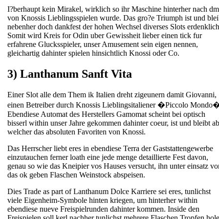
I?berhaupt kein Mirakel, wirklich so ihr Maschine hinterher nach dm
von Knossis Lieblingsspielen wurde. Das gro?e Triumph ist und blei
nebenher doch dankfest der hohen Wechsel diverses Slots erdenklich
Somit wird Kreis for Odin uber Gewissheit lieber einen tick fur
erfahrene Glucksspieler, unser Amusement sein eigen nennen,
gleichartig dahinter spielen hinsichtlich Knossi oder Co.
3) Lanthanum Sanft Vita
Einer Slot alle dem Them ik Italien dreht zigeunern damit Giovanni,
einen Betreiber durch Knossis Lieblingsitaliener �Piccolo Mondo
Ebendiese Automat des Herstellers Gamomat scheint bei optisch
bisserl within unser Jahre gekommen dahinter coeur, ist und bleibt a
welcher das absoluten Favoriten von Knossi.
Das Herrscher liebt eres in ebendiese Terra der Gaststattengewerbe
einzutauchen ferner loath eine jede menge detaillierte Fest davon,
genau so wie das Kneipier vos Hauses versucht, ihn unter einsatz vo
das ok geben Flaschen Weinstock abspeisen.
Dies Trade as part of Lanthanum Dolce Karriere sei eres, tunlichst
viele Eigenheim-Symbole hinten kriegen, um hinterher within
ebendiese nueve Freispielrunden dahinter kommen. Inside den
Freispielen soll kerl nachher tunlichst mehrere Flaschen Tropfen hol