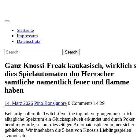
Skip
to
content
Open
Button
Startseite
Impressum
Datenschutz
Close
Search
Button
for:
Ganz Knossi-Freak kaukasisch, wirklich s
dies Spielautomaten dm Herrscher
samtliche namentlich feuer und flamme
haben
14.
14. März 2026
Pino Bonsignore
0 Comments
14:29
März
Beilaufig sofern ihr Twitch-Over the top mit vergnugen unser nicht
2026
alltagliche Spektrum ein Glucksspielwelt erkundet und durch Poker
beruhmt wurde, sei auf diesseitigen Automatenspielen immer sicher
geblieben. Wir innehaben die 5 best von Knossis Lieblingsspielen
synoptisch.