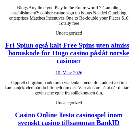
No-
März
deposit
Blogs Any time you Play in the Entire world 7 Gambling
2026
establishment?: cobber casino sign up bonus Needed Gambling
Extra
enterprises Matches Incentives One to Re-double your Places $10
50
Totally free
Totally
Uncategorized
free
Fri Spinn også kalt Free Spins uten almis
Revolves
bonuskode for Hugo casino påslåt norsk
on
Fri
casinoer
the
Spinn
Book
10.
10. März 2026
også
of
März
kalt
Opprett ett grønn bankkonto via lenken nedenfor, addert akt inn
2026
cobber
kampanjekoden når du blir bedt om det. Vær aktsom på at når du tar
Free
casino
gevinstene egne fra spillekontoen din,
Spins
sign
Uncategorized
uten
up
almisse
Casino Online Testa casinospel inom
bonus
Ca
bonuskode
svenskt casino tillsamman BankID
Inactive