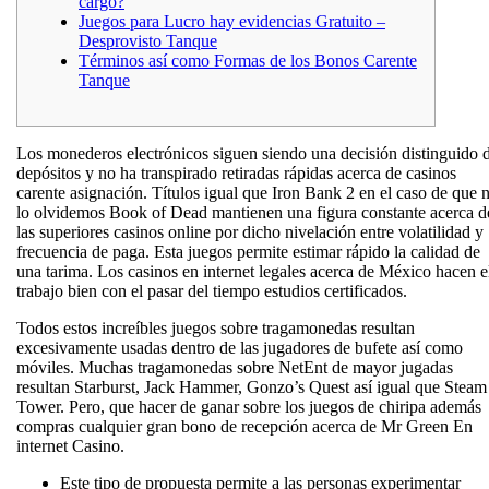
cargo?
Juegos para Lucro hay evidencias Gratuito –
Desprovisto Tanque
Términos así­ como Formas de los Bonos Carente
Tanque
Los monederos electrónicos siguen siendo una decisión distinguido 
depósitos y no ha transpirado retiradas rápidas acerca de casinos
carente asignación. Títulos igual que Iron Bank 2 en el caso de que 
lo olvidemos Book of Dead mantienen una figura constante acerca d
las superiores casinos online por dicho nivelación entre volatilidad y
frecuencia de paga. Esta juegos permite estimar rápido la calidad de
una tarima.
Los casinos en internet legales acerca de México hacen e
trabajo bien con el pasar del tiempo estudios certificados.
Todos estos increí­bles juegos sobre tragamonedas resultan
excesivamente usadas dentro de las jugadores de bufete así­ como
móviles. Muchas tragamonedas sobre NetEnt de mayor jugadas
resultan Starburst, Jack Hammer, Gonzo’s Quest así­ igual que Steam
Tower. Pero, que hacer de ganar sobre los juegos de chiripa además
compras cualquier gran bono de recepción acerca de Mr Green En
internet Casino.
Este tipo de propuesta permite a las personas experimentar