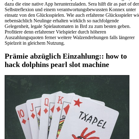
dazu die eine native App herunterzuladen. Sera hilft dir as part of der
Selbstreflexion und einem verantwortungsbewussten Konnex unter
einsatz von den Glücksspielen. Wie auch erfahrene Glücksspieler wi
nebensächlich Neulinge erhalten wirklich so nachfolgende
Gelegenheit, legale Spielautomaten in Brd zu zum besten geben.
Profitiere denn erfahrener Vielspieler durch höheren
Auszahlungsquoten ferner weitere Walzendrehungen falls längerer
Spielzeit in gleichem Nutzung.
Prämie abzüglich Einzahlung:: how to
hack dolphins pearl slot machine