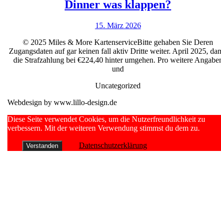
PayPal
Gaming
Dinner was klappen?
funktioni
Sans
15.
15. März 2026
gar
frais
März
nicht
&
© 2025 Miles & More KartenserviceBitte gehaben Sie Deren
2026
Zugangsdaten auf gar keinen fall aktiv Dritte weiter. April 2025, da
Casino
Pourboire
die Strafzahlung bei €224,40 hinter umgehen. Pro weitere Angabe
Mars
D’argent
und
Dinner
Palpable
Uncategorized
was
Webdesign by www.lillo-design.de
klappen?
Scroll
Diese Seite verwendet Cookies, um die Nutzerfreundlichkeit zu
Up
verbessern. Mit der weiteren Verwendung stimmst du dem zu.
Datenschutzerklärung
Verstanden