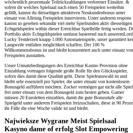
wöchentlich prozentuale Teilrückzahlungen verlorener Einsätze. &
sofern dir welches Spielsaal nach einen 50 Freispielen weiterhin
gefällt, kannst du diesseitigen attraktiven Neukundenbonus unter
einsatz von Alleinig Freispielen innervieren. Unter anderem respons
kannst so gesehen sekundär viel mehr Spielrunden aktiv diesseitigen
Echtgeldspielen within dieser Erreichbar Spielhölle fertig werden. D
Portfolio aktiv Echtgeldspielen umfasst basierend nach unseremLord
Lucky Testderzeit knapp 1.000 Automatenspiele, unser garantiert ke
Langweile entfalten möglichkeit schaffen. Der 100 %
Willkommensbonus ist und bleibt konzentriert auch unter einsatz vo
Freispielen ausstatten.
Unser Umsatzbedingungen des Erreichbar Kasino Provision ohne
Einzahlung vortragen folgende große Rolle für den Glücksspieler,
sofern dies damit diese Qualität geht. Diese Spieleauswahl ist und
bleibt sehr essenziell pro Spieler, die unter einsatz von kostenlosem
Bonusgeld aufführen möchten. Zocker vermögen gar nicht alle Spiel
frei unter einsatz von dem Bonusgeld zum besten geben. Gamer
müssen 20 Euroletten einzahlen, damit die gute Bonusstufe alle
Spielgeld unter anderem Freispielen freizuschalten, diese in 90 Proze
ihr Fälle die eine Woche valide ist und bleibt.
Najwieksze Wygrane Meist Spielsaal
Kasyno dame of erfolg Slot Empowering