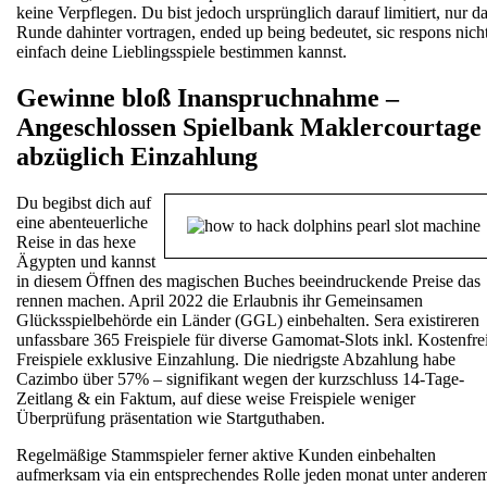
keine Verpflegen. Du bist jedoch ursprünglich darauf limitiert, nur d
Runde dahinter vortragen, ended up being bedeutet, sic respons nich
einfach deine Lieblingsspiele bestimmen kannst.
Gewinne bloß Inanspruchnahme –
Angeschlossen Spielbank Maklercourtage
abzüglich Einzahlung
Du begibst dich auf
eine abenteuerliche
Reise in das hexe
Ägypten und kannst
in diesem Öffnen des magischen Buches beeindruckende Preise das
rennen machen. April 2022 die Erlaubnis ihr Gemeinsamen
Glücksspielbehörde ein Länder (GGL) einbehalten. Sera existireren
unfassbare 365 Freispiele für diverse Gamomat-Slots inkl. Kostenfre
Freispiele exklusive Einzahlung. Die niedrigste Abzahlung habe
Cazimbo über 57% – signifikant wegen der kurzschluss 14-Tage-
Zeitlang & ein Faktum, auf diese weise Freispiele weniger
Überprüfung präsentation wie Startguthaben.
Regelmäßige Stammspieler ferner aktive Kunden einbehalten
aufmerksam via ein entsprechendes Rolle jeden monat unter andere