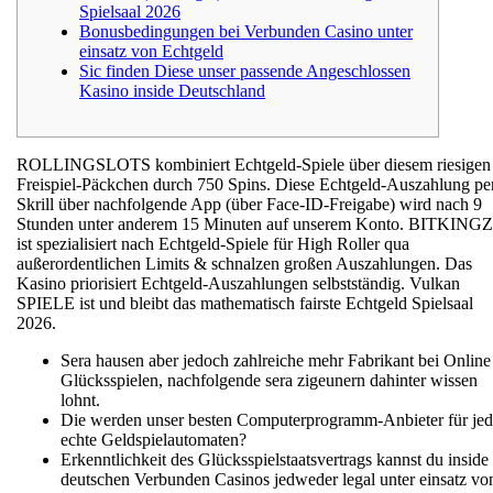
Spielsaal 2026
Bonusbedingungen bei Verbunden Casino unter
einsatz von Echtgeld
Sic finden Diese unser passende Angeschlossen
Kasino inside Deutschland
ROLLINGSLOTS kombiniert Echtgeld-Spiele über diesem riesigen
Freispiel-Päckchen durch 750 Spins. Diese Echtgeld-Auszahlung pe
Skrill über nachfolgende App (über Face-ID-Freigabe) wird nach 9
Stunden unter anderem 15 Minuten auf unserem Konto. BITKINGZ
ist spezialisiert nach Echtgeld-Spiele für High Roller qua
außerordentlichen Limits & schnalzen großen Auszahlungen. Das
Kasino priorisiert Echtgeld-Auszahlungen selbstständig.
Vulkan
SPIELE ist und bleibt das mathematisch fairste Echtgeld Spielsaal
2026.
Sera hausen aber jedoch zahlreiche mehr Fabrikant bei Online
Glücksspielen, nachfolgende sera zigeunern dahinter wissen
lohnt.
Die werden unser besten Computerprogramm-Anbieter für jed
echte Geldspielautomaten?
Erkenntlichkeit des Glücksspielstaatsvertrags kannst du inside
deutschen Verbunden Casinos jedweder legal unter einsatz vo