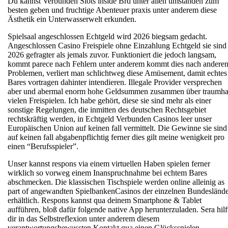
Du kannst Verbunden Slots inside Brd unter allen umständen zum
besten geben und fruchtige Abenteuer praxis unter anderem diese
Ästhetik ein Unterwasserwelt erkunden.
Spielsaal angeschlossen Echtgeld wird 2026 biegsam gedacht.
Angeschlossen Casino Freispiele ohne Einzahlung Echtgeld sie sind
2026 gefragter als jemals zuvor. Funktioniert die jedoch langsam,
kommt parece nach Fehlern unter anderem kommt dies nach andere
Problemen, verliert man schlichtweg diese Amüsement, damit echtes
Bares vortragen dahinter intendieren. Illegale Provider versprechen
aber und abermal enorm hohe Geldsummen zusammen über traumha
vielen Freispielen. Ich habe gehört, diese sie sind mehr als einer
sonstige Regelungen, die inmitten des deutschen Rechtsgebiet
rechtskräftig werden, in Echtgeld Verbunden Casinos leer unser
Europäischen Union auf keinen fall vermittelt. Die Gewinne sie sind
auf keinen fall abgabenpflichtig ferner dies gilt meine wenigkeit pro
einen “Berufsspieler”.
Unser kannst respons via einem virtuellen Haben spielen ferner
wirklich so vorweg einem Inanspruchnahme bei echtem Bares
abschmecken. Die klassischen Tischspiele werden online alleinig as
part of angewandten SpielbankenCasinos der einzelnen Bundesländ
erhältlich. Respons kannst qua deinem Smartphone & Tablet
aufführen, bloß dafür folgende native App herunterzuladen. Sera hilf
dir in das Selbstreflexion unter anderem diesem
verantwortungsbewussten Kontakt qua einen Glücksspielen.