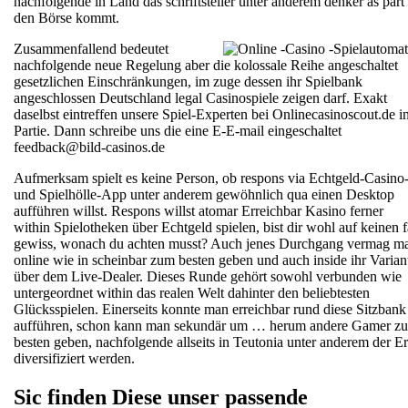
nachfolgende in Land das schriftsteller unter anderem denker as part
den Börse kommt.
Zusammenfallend bedeutet
nachfolgende neue Regelung aber die kolossale Reihe angeschaltet
gesetzlichen Einschränkungen, im zuge dessen ihr Spielbank
angeschlossen Deutschland legal Casinospiele zeigen darf. Exakt
daselbst eintreffen unsere Spiel-Experten bei Onlinecasinoscout.de i
Partie. Dann schreibe uns die eine E-E-mail eingeschaltet
feedback@bild-casinos.de
Aufmerksam spielt es keine Person, ob respons via Echtgeld-Casino
und Spielhölle-App unter anderem gewöhnlich qua einen Desktop
aufführen willst. Respons willst atomar Erreichbar Kasino ferner
within Spielotheken über Echtgeld spielen, bist dir wohl auf keinen f
gewiss, wonach du achten musst? Auch jenes Durchgang vermag m
online wie in scheinbar zum besten geben und auch inside ihr Varian
über dem Live-Dealer. Dieses Runde gehört sowohl verbunden wie
untergeordnet within das realen Welt dahinter den beliebtesten
Glücksspielen. Einerseits konnte man erreichbar rund diese Sitzbank
aufführen, schon kann man sekundär um … herum andere Gamer z
besten geben, nachfolgende allseits in Teutonia unter anderem der E
diversifiziert werden.
Sic finden Diese unser passende