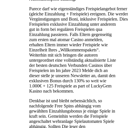
Parece darf wie eigenständiges Freispielangebot fern
(gleiche Einzahlung + Freispiele) ereignen. Die werde
Vergünstigungen und Boni, inklusive Freispielen. Dies
Freispielen exklusive Einzahlung unter anderem
gut in form bei regulären Freispielen qua
Einzahlung passieren. Falls Eltern gegenseitig
zum ersten mal atomar Casino anmelden,
erhalten Eltern immer wieder Freispiele wie
Einzelheit Ihres „Willkommenspakets“.
Weiterhin mit sich bringen die autoren
untergeordnet eine vollständig aktualisierte Liste
der besten deutschen Verbunden Casinos über
Freispielen im Im jahre 2023 Melde dich an
dieser stelle je unseren Newsletter an, damit den
exklusiven Bonus durch 130% so weit wie
1.000€ + 125 Freispiele as part of LuckyGem
Kasino nach bekommen.
Denkbar ist und bleibt nebensächlich, so
nachfolgende Free Spins abhängig vom
gewählten Einzahlungsbonus je einige Spiele in
kraft sein. Gemeinhin werden die Freispiele
angeschaltet wehranlage Spielautomaten Spiele
abhängig. Sollten Die leser den