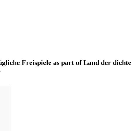
liche Freispiele as part of Land der dichte
6