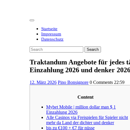
Skip
to
content
Open
Button
Startseite
Impressum
Datenschutz
Close
Search
Button
for:
Traktandum Angebote für jedes täg
Einzahlung 2026 und denker 202
12.
12. März 2026
Pino Bonsignore
0 Comments
22:59
März
2026
Content
Mybet Mobile | million dollar man $ 1
Einzahlung 2026
Alle Casinos via Freispielen für Spieler nicht
mehr da Land der dichter und denker
bis zu €100 + €7 für nüsse