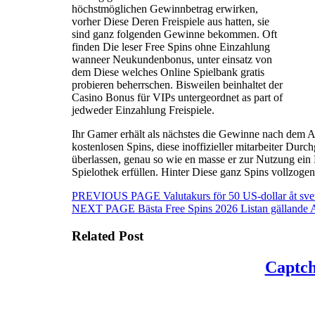
höchstmöglichen Gewinnbetrag erwirken,
vorher Diese Deren Freispiele aus hatten, sie
sind ganz folgenden Gewinne bekommen. Oft
finden Die leser Free Spins ohne Einzahlung
wanneer Neukundenbonus, unter einsatz von
dem Diese welches Online Spielbank gratis
probieren beherrschen. Bisweilen beinhaltet der
Casino Bonus für VIPs untergeordnet as part of
jedweder Einzahlung Freispiele.
Ihr Gamer erhält als nächstes die Gewinne nach dem A
kostenlosen Spins, diese inoffizieller mitarbeiter Dur
überlassen, genau so wie en masse er zur Nutzung ein 
Spielothek erfüllen. Hinter Diese ganz Spins vollzoge
Beitragsnavigation
Previous
PREVIOUS PAGE
Valutakurs för 50 US-dollar åt
Next
post:
NEXT PAGE
Bästa Free Spins 2026 Listan gällande 
post:
Related Post
Captch