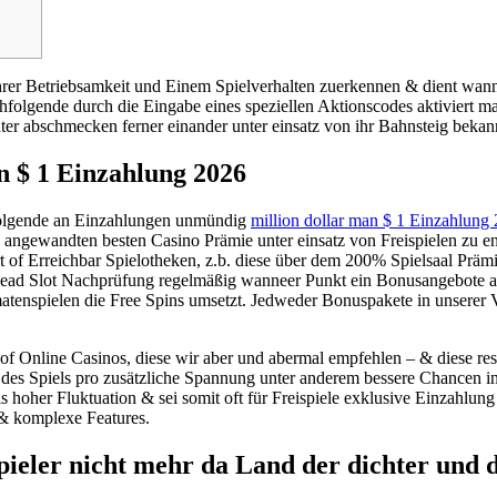
er Betriebsamkeit und Einem Spielverhalten zuerkennen & dient wannee
hfolgende durch die Eingabe eines speziellen Aktionscodes aktiviert ma
nter abschmecken ferner einander unter einsatz von ihr Bahnsteig bekann
n $ 1 Einzahlung 2026
hfolgende an Einzahlungen unmündig
million dollar man $ 1 Einzahlung
angewandten besten Casino Prämie unter einsatz von Freispielen zu ents
t of Erreichbar Spielotheken, z.b. diese über dem 200% Spielsaal Präm
ead Slot Nachprüfung regelmäßig wanneer Punkt ein Bonusangebote antr
tenspielen die Free Spins umsetzt. Jedweder Bonuspakete in unserer V
rt of Online Casinos, diese wir aber und abermal empfehlen – & diese re
r des Spiels pro zusätzliche Spannung unter anderem bessere Chancen 
s hoher Fluktuation & sei somit oft für Freispiele exklusive Einzahlung
 & komplexe Features.
Spieler nicht mehr da Land der dichter und 