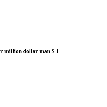
r million dollar man $ 1