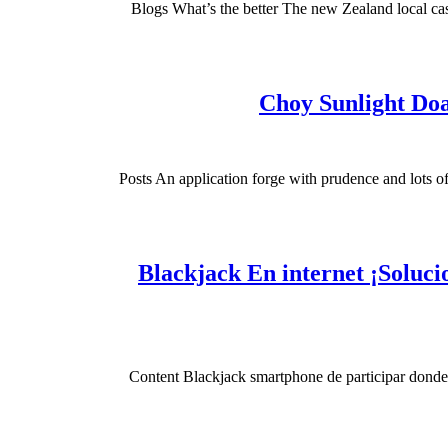
Blogs What’s the better The new Zealand local c
Choy Sunlight Doa
Posts An application forge with prudence and lot
Blackjack En internet ¡Soluci
Content Blackjack smartphone de participar donde 