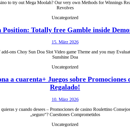
asino to try out Mega Moolah? Our very own Methods for Winnings Real
2026
Revolves
Uncategorized
 Position: Totally free Gamble inside Demo
15.
15. März 2026
März
s of add-ons Choy Sun Doa Slot Video game Theme and you may Evaluat
2026
Sunshine Doa
Uncategorized
ona a cuarenta+ Juegos sobre Promociones 
Blackjack
Regalado!
En
10.
10. März 2026
internet
März
¡Soluciona
quieras y cuando desees – Promociones de casino Roulettino Consejos 
2026
„seguro“? Cuestiones Comprometidos
a
Uncategorized
cuarenta+