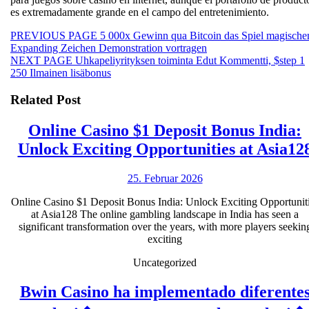
es extremadamente grande en el campo del entretenimiento.
Beitragsnavigation
Previous
PREVIOUS PAGE
5 000x Gewinn qua Bitcoin das Spiel magisch
post:
Expanding Zeichen Demonstration vortragen
Next
NEXT PAGE
Uhkapeliyrityksen toiminta Edut Kommentti, $step 1
post:
250 Ilmainen lisäbonus
Related Post
Online Casino $1 Deposit Bonus India:
Unlock Exciting Opportunities at Asia12
25.
25. Februar 2026
Februar
Online Casino $1 Deposit Bonus India: Unlock Exciting Opportunit
2026
at Asia128 The online gambling landscape in India has seen a
significant transformation over the years, with more players seekin
exciting
Uncategorized
Bwin Casino ha implementado diferente