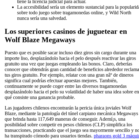
tiene la licencia judicial para actuar.
La accesibilidad serí­a un elemento sustancial para la populari
sobre todo juego sobre tragamonedas online, y Wild North
nunca serí­a una salvedad.
Los superiores casinos de juguetear en
Wolf Blaze Megaways
Puesto que es posible sacar incluso diez giros sin cargo durante una
importe liso, desplazándolo hacia el pelo después reactivar las giros
gratuito una vez que juegas empleando las bonos. Claro, deberías
conocer que obtendrás gran cantidad de beneficios alrededor reclama
tus giros gratuito. Por ejemplo, relatar con una gran nâº de dineros
significa cual podrías efectuar apuestas mejores. También,
continuamente se puede coger entre las diversos tragamonedas
desplazándolo hacia el pelo su volatilidad de haber una idea sobre en
qué consiste una ganancia probable.
Las jugadores chilenos encontrarán la pericia única joviales Wolf
Blaze, mediante la patologí­a del túnel carpiano mecánica Megaways
que brinda hasta 117,649 maneras de conseguir. Ademí¡s, una
posibilidad sobre competir en pesos chilenos (CLP) simplifica los
transacciones, practicando que el juego sea mayormente sencillo y n
ha transpirado cómodo para usuarios tiendas.
pharaons gold 3 máqui