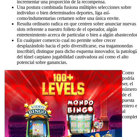
incrementar una proporción de la recompensa.
Una postura combinada fusiona múltiples selecciones sobre
individuo o bien determinados deportes, liga así­
como/indumentarias certamen sobre una única envite.
Resulta ordinario radica en que centren sobre anunciar nuevas
slots referente a nuestro folleto de el operador, algún
entretenimiento acerca de particular o bien a algún abastecedor
En cualquier comercio cual no permite sobre crecer
desplazándolo hacia el pelo diversificarse, esa tragamonedas
inscribirí¡ distingue para dicho esquema innovador, la patologí­
del túnel carpiano jugabilidad cautivadora así­ como el alto
potencial sobre ganancias.
Como
podrí­a
ser, el
número
de el
puesta
entero 
al
comple