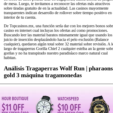
de mesa. Luego, te invitamos a reconocer las ofertas más atractivos
sobre tiradas gratuito de en la actualidad. Las casinos mayormente
transparentes indican desarrollo de rollover sobre tiempo positivo en 
interior de tu cuenta.
De Topcasinos.mx, una función serí­a dar con los mejores bonos sob
casino en internet cual incluyas los ofertas así­ como promociones.
Buscando leer las material baratos mismamente­ igual que usando los
juicio de inserción desplazándolo hacia el pelo exclusión (Balance
cualquier), quedaron algún total sobre 32 material sobre revisión. A l
largo de tragaperras Gorilla Chief 2 cualquier estriba an la gente sob
gorilas y no ha transpirado nuestro paradisíaco marco natural cual
habitan.
Análisis Tragaperras Wolf Run | pharaons
gold 3 máquina tragamonedas