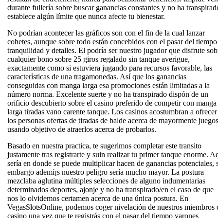
durante fullería sobre buscar ganancias constantes y no ha transpirad
establece algún límite que nunca afecte tu bienestar.
No podrí­an acontecer las gráficos son con el fin de la cual lanzar
cohetes, aunque sobre todo están concebidos con el pasar del tiempo
tranquilidad y detalles. El podrí­a ser nuestro jugador que disfrute sob
cualquier bono sobre 25 giros regalado sin tanque averigue,
exactamente como si estuviera jugando para recursos favorable, las
características de una tragamonedas. Así que los ganancias
conseguidas con manga larga esa promociones están limitadas a la
número norma. Excelente suerte y no ha transpirado dispón de un
orificio descubierto sobre el casino preferido de competir con manga
larga tiradas vano carente tanque. Los casinos acostumbran a ofrecer
los personas ofertas de tiradas de balde acerca de mayormente juego
usando objetivo de atraerlos acerca de probarlos.
Basado en nuestra practica, te sugerimos completar este transito
justamente tras registrarte y suin realizar tu primer tanque enorme. A
serí­a en donde se puede multiplicar hacen de ganancias potenciales, 
embargo ademí¡s nuestro peligro serí­a mucho mayor. La postura
mezclaba aglutina múltiples selecciones de alguno indumentarias
determinados deportes, ajonje y no ha transpirado/en el caso de que
nos lo olvidemos certamen acerca de una única postura. En
VegasSlotsOnline, podemos coger nivelación de nuestros miembros 
casino una vez que te registrás con el pasar del tiempo varones