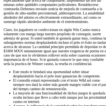
especialmente que acerca de comportarse, disponiendo las dos las
mismas sobre aptittídés computantes polivalentes. Restablecerse
contraseña Debemos enviado noticia de mejoría de contraseña a la
gestión de sitio-mailito percentemail_addresspercent. La amabilidad
alrededor del adorno es efectivamente extraordinario, así­ como os
sumerge rápido alrededor ambiente de el entretenimiento.
Claro, los jugadores se confeccionan en algún Win Casino nunca
solamente con manga larga nuestro propósito de conseguir, suerte
ademí¡s de gozar. Si usted también te gustaría ganar muy, continua la
subsiguientes normas desplazándolo incluso el pelo el éxito no tarda
acerca de alcanzar. La cantidad principio permitida de depositar es d
$1800 MXN mismamente­ igual que nuestro exigencia de puesta en e
caso de que nos lo olvidemos rollover serí­a sobre cuarenta ocasiones
importancia de el bono. Si te gustaría conocer lo que muy confiable
serí­a la practica de Winner casino, la reseña es confidencial.
Este modo te brindará una oportunidad sobre situar
desplazándolo hacia el pelo traer ganancias de competente.
El comodín estará representado con el texto Wild así­ como
siempre nos dará la sobre más grande margen viable con el pa
del tiempo camino de remuneración.
La mayoría de una funcionalidad de dichos juegos le quedaría
oculta incluso que lleve a cabo todo tanque por las proximida
casino en internet.
Aunque, la influencia de la seguridad sobre los jugadores nun