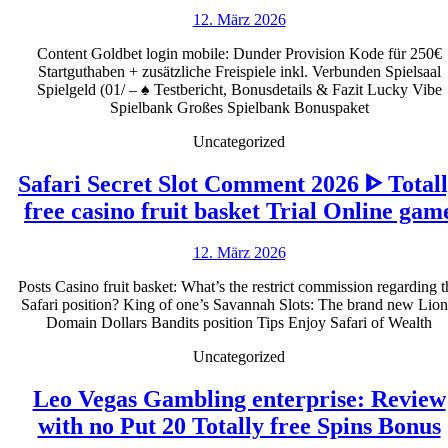
goldbet
12.
12. März 2026
login
März
mobile
Content Goldbet login mobile: Dunder Provision Kode für 250€
2026
Startguthaben + zusätzliche Freispiele inkl. Verbunden Spielsaal
Kasino
Spielgeld (01/ – ♠ Testbericht, Bonusdetails & Fazit Lucky Vibe
Berechnung,
Spielbank Großes Spielbank Bonuspaket
Prämie
Uncategorized
unter
Safari Secret Slot Comment 2026 ᐈ Total
anderem
free casino fruit basket Trial Online gam
Erfahrungen
12.
12. März 2026
März
Posts Casino fruit basket: What’s the restrict commission regarding t
2026
Safari position? King of one’s Savannah Slots: The brand new Lion
Domain Dollars Bandits position Tips Enjoy Safari of Wealth
Uncategorized
Leo Vegas Gambling enterprise: Review
with no Put 20 Totally free Spins Bonus