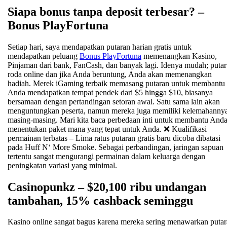
Siapa bonus tanpa deposit terbesar? –
Bonus PlayFortuna
Setiap hari, saya mendapatkan putaran harian gratis untuk
mendapatkan peluang
Bonus PlayFortuna
memenangkan Kasino,
Pinjaman dari bank, FanCash, dan banyak lagi. Idenya mudah; putar
roda online dan jika Anda beruntung, Anda akan memenangkan
hadiah. Merek iGaming terbaik memasang putaran untuk membantu
Anda mendapatkan tempat pendek dari $5 hingga $10, biasanya
bersamaan dengan pertandingan setoran awal. Satu sama lain akan
menguntungkan peserta, namun mereka juga memiliki kelemahanny
masing-masing. Mari kita baca perbedaan inti untuk membantu And
menentukan paket mana yang tepat untuk Anda. ❌ Kualifikasi
permainan terbatas – Lima ratus putaran gratis baru dicoba dibatasi
pada Huff N‘ More Smoke. Sebagai perbandingan, jaringan sapuan
tertentu sangat mengurangi permainan dalam keluarga dengan
peningkatan variasi yang minimal.
Casinopunkz – $20,100 ribu undangan
tambahan, 15% cashback seminggu
Kasino online sangat bagus karena mereka sering menawarkan puta