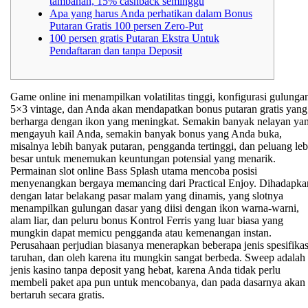
tambahan, 15% cashback seminggu
Apa yang harus Anda perhatikan dalam Bonus
Putaran Gratis 100 persen Zero-Put
100 persen gratis Putaran Ekstra Untuk
Pendaftaran dan tanpa Deposit
Game online ini menampilkan volatilitas tinggi, konfigurasi gulunga
5×3 vintage, dan Anda akan mendapatkan bonus putaran gratis yang
berharga dengan ikon yang meningkat. Semakin banyak nelayan ya
mengayuh kail Anda, semakin banyak bonus yang Anda buka,
misalnya lebih banyak putaran, pengganda tertinggi, dan peluang leb
besar untuk menemukan keuntungan potensial yang menarik.
Permainan slot online Bass Splash utama mencoba posisi
menyenangkan bergaya memancing dari Practical Enjoy.
Dihadapka
dengan latar belakang pasar malam yang dinamis, yang slotnya
menampilkan gulungan dasar yang diisi dengan ikon warna-warni,
alam liar, dan peluru bonus Kontrol Ferris yang luar biasa yang
mungkin dapat memicu pengganda atau kemenangan instan.
Perusahaan perjudian biasanya menerapkan beberapa jenis spesifikas
taruhan, dan oleh karena itu mungkin sangat berbeda. Sweep adalah
jenis kasino tanpa deposit yang hebat, karena Anda tidak perlu
membeli paket apa pun untuk mencobanya, dan pada dasarnya akan
bertaruh secara gratis.