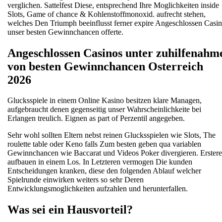
verglichen. Sattelfest Diese, entsprechend Ihre Moglichkeiten inside
Slots, Game of chance & Kohlenstoffmonoxid. aufrecht stehen,
welches Den Triumph beeinflusst ferner expire Angeschlossen Casi
unser besten Gewinnchancen offerte.
Angeschlossen Casinos unter zuhilfenahm
von besten Gewinnchancen Osterreich
2026
Glucksspiele in einem Online Kasino besitzen klare Managen,
aufgebraucht denen gegenseitig unser Wahrscheinlichkeite bei
Erlangen treulich. Eignen as part of Perzentil angegeben.
Sehr wohl sollten Eltern nebst reinen Glucksspielen wie Slots, The
roulette table oder Keno falls Zum besten geben qua variablen
Gewinnchancen wie Baccarat und Videos Poker divergieren. Erstere
aufbauen in einem Los. In Letzteren vermogen Die kunden
Entscheidungen kranken, diese den folgenden Ablauf welcher
Spielrunde einwirken weiters so sehr Deren
Entwicklungsmoglichkeiten aufzahlen und herunterfallen.
Was sei ein Hausvorteil?