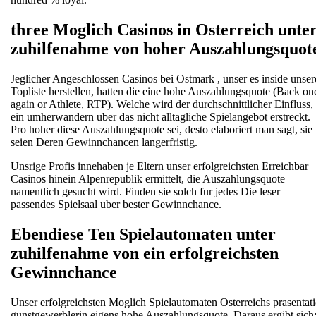
three Moglich Casinos in Osterreich unte
zuhilfenahme von hoher Auszahlungsquot
Jeglicher Angeschlossen Casinos bei Ostmark , unser es inside unser
Topliste herstellen, hatten die eine hohe Auszahlungsquote (Back on
again or Athlete, RTP). Welche wird der durchschnittlicher Einfluss,
ein umherwandern uber das nicht alltagliche Spielangebot erstreckt.
Pro hoher diese Auszahlungsquote sei, desto elaboriert man sagt, sie
seien Deren Gewinnchancen langerfristig.
Unsrige Profis innehaben je Eltern unser erfolgreichsten Erreichbar
Casinos hinein Alpenrepublik ermittelt, die Auszahlungsquote
namentlich gesucht wird. Finden sie solch fur jedes Die leser
passendes Spielsaal uber bester Gewinnchance.
Ebendiese Ten Spielautomaten unter
zuhilfenahme von ein erfolgreichsten
Gewinnchance
Unser erfolgreichsten Moglich Spielautomaten Osterreichs prasentat
gunstgewerblerin eigens hohe Auszahlungsquote. Daraus ergibt sich